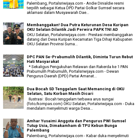
Palembang, Portalsriwijaya.com - Andie Dinialdie resmi
terpilih sebagai Ketua DPD Partai Golkar Sumsel secara
aklamasi dalam Musyawarah Dae...
Membanggakan! Dua Putra Keturunan Desa Kuripan
OKU Selatan Dilantik Jadi Perwira PAPK TNI AD
OKU Selatan, Portalsriwijaya.com - Prestasi membanggakan
datang dari Desa Kuripan Kecamatan Tiga Dihaji Kabupaten
OKU Selatan Provinsi Suma...
DPC PAN Se-Prabumulih Dilantik, Diminta Turun Rebut
Hati Masyarakat
* Sekaligus Pengukuhan Relawan dan Rakerda ke 1 PAN
Prabumulih Prabumulih, Portalsriwijaya.com - Dewan
Pengurus Daerah (DPD) Partai Amanat...
Dua Bocah SD Tenggelam Saat Memancing di OKU
Selatan, Satu Korban Masih Dicari
Ilustrasi : Bocah tenggelam terbawa arus sungai
(foto/kompas.com) OKU Selatan, Portalsriwijaya.com - Duka
mendalam menyelimuti warga Desa...
Amhar Yusaimi Anggota dan Pengurus PWI Sumsel
Tutup Usia, Dimakamham di TPU Kebun Bunga
Palembang
Palembang, Portalsriwijaya.com - Kabar duka menyelimuti