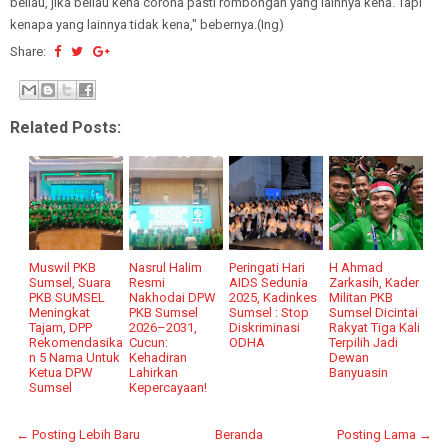
beliau, jika beliau kena corona pasti rombongan yang lainnya kena. Tapi
kenapa yang lainnya tidak kena," bebernya.(Ing)
Share:
Related Posts:
Muswil PKB
Nasrul Halim
Peringati Hari
H Ahmad
Sumsel, Suara
Resmi
AIDS Sedunia
Zarkasih, Kader
PKB SUMSEL
Nakhodai DPW
2025, Kadinkes
Militan PKB
Meningkat
PKB Sumsel
Sumsel : Stop
Sumsel Dicintai
Tajam, DPP
2026–2031,
Diskriminasi
Rakyat Tiga Kali
Rekomendasika
Cucun:
ODHA
Terpilih Jadi
n 5 Nama Untuk
Kehadiran
Dewan
Ketua DPW
Lahirkan
Banyuasin
Sumsel
Kepercayaan!
← Posting Lebih Baru
Beranda
Posting Lama →