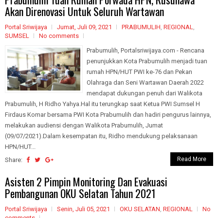
Akan Direnovasi Untuk Seluruh Wartawan
Portal Sriwijaya
Jumat, Juli 09, 2021
PRABUMULIH
,
REGIONAL
,
SUMSEL
No comments
Prabumulih, Portalsriwijaya.com - Rencana
penunjukkan Kota Prabumulih menjadi tuan
rumah HPN/HUT PWI ke-76 dan Pekan
Olahraga dan Seni Wartawan Daerah 2022
mendapat dukungan penuh dari Walikota
Prabumulih, H Ridho Yahya.Hal itu terungkap saat Ketua PWI Sumsel H
Firdaus Komar bersama PWI Kota Prabumulih dan hadiri pengurus lainnya,
melakukan audiensi dengan Walikota Prabumulih, Jumat
(09/07/2021).Dalam kesempatan itu, Ridho mendukung pelaksanaan
HPN/HUT...
Read More
Share:
Asisten 2 Pimpin Monitoring Dan Evakuasi
Pembangunan OKU Selatan Tahun 2021
Portal Sriwijaya
Senin, Juli 05, 2021
OKU SELATAN
,
REGIONAL
No
comments