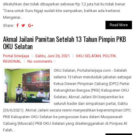
dikeluhkan dan tidak dibayarkan sebesar Rp 7,2 juta hal itu tidak benar.
"Dana untuk Guru Ngaji sudah kita sampaikan, bahkan ada kwitansi.
Mengenai...
Read More
Share:
Akmal Jailani Pamitan Setelah 13 Tahun Pimpin PKB
OKU Selatan
Portal Sriwijaya
Sabtu, Juni 26, 2021
OKU SELATAN
,
POLITIK
,
REGIONAL
No comments
OKU Selatan, Portalsriwijaya.com - Setelah
selama 13 tahun menduduki jabatan sebagai
Ketua Dewan Pimpinan Cabang (DPC) Partai
Kebangkitan Bangsa (PKB) Kabupaten OKU
Selatan, Akmal Jailani SH berpamitan ke
seluruh kader dan simpatisan partai, Sabtu
(26/6/2021). Akmal Jailani secara resmi menyerahkan kepemimpinan DPC
PKB Kabupaten OKU Selatan ke pengurusan baru dalam Musyawarah
Cabang (Muscab) PKB OKU Selatan yang diselenggarakan di Ponpes Al
Falah...