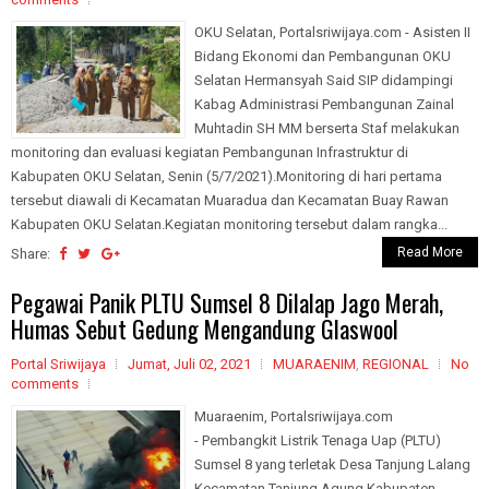
OKU Selatan, Portalsriwijaya.com - Asisten II
Bidang Ekonomi dan Pembangunan OKU
Selatan Hermansyah Said SIP didampingi
Kabag Administrasi Pembangunan Zainal
Muhtadin SH MM berserta Staf melakukan
monitoring dan evaluasi kegiatan Pembangunan Infrastruktur di
Kabupaten OKU Selatan, Senin (5/7/2021).Monitoring di hari pertama
tersebut diawali di Kecamatan Muaradua dan Kecamatan Buay Rawan
Kabupaten OKU Selatan.Kegiatan monitoring tersebut dalam rangka...
Read More
Share:
Pegawai Panik PLTU Sumsel 8 Dilalap Jago Merah,
Humas Sebut Gedung Mengandung Glaswool
Portal Sriwijaya
Jumat, Juli 02, 2021
MUARAENIM
,
REGIONAL
No
comments
Muaraenim, Portalsriwijaya.com
- Pembangkit Listrik Tenaga Uap (PLTU)
Sumsel 8 yang terletak Desa Tanjung Lalang
Kecamatan Tanjung Agung Kabupaten