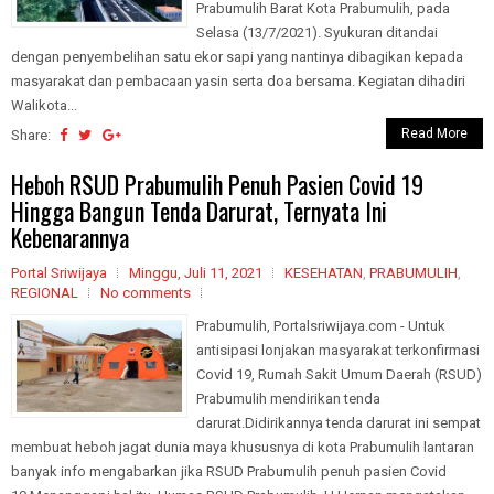
Prabumulih Barat Kota Prabumulih, pada
Selasa (13/7/2021). Syukuran ditandai
dengan penyembelihan satu ekor sapi yang nantinya dibagikan kepada
masyarakat dan pembacaan yasin serta doa bersama. Kegiatan dihadiri
Walikota...
Read More
Share:
Heboh RSUD Prabumulih Penuh Pasien Covid 19
Hingga Bangun Tenda Darurat, Ternyata Ini
Kebenarannya
Portal Sriwijaya
Minggu, Juli 11, 2021
KESEHATAN
,
PRABUMULIH
,
REGIONAL
No comments
Prabumulih, Portalsriwijaya.com - Untuk
antisipasi lonjakan masyarakat terkonfirmasi
Covid 19, Rumah Sakit Umum Daerah (RSUD)
Prabumulih mendirikan tenda
darurat.Didirikannya tenda darurat ini sempat
membuat heboh jagat dunia maya khususnya di kota Prabumulih lantaran
banyak info mengabarkan jika RSUD Prabumulih penuh pasien Covid