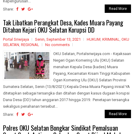
Kepengurusan...
Read More
Share:
Tak Libatkan Perangkat Desa, Kades Muara Payang
Ditahan Kejari OKU Selatan Korupsi DD
Portal Sriwijaya
Senin, September 13, 2021
HUKUM
,
KRIMINAL
,
OKU
SELATAN
,
REGIONAL
No comments
OKU Selatan, Portalsriwijaya.com - Kejaksaan
Negeri Ogan Komering Ulu (OKU) Selatan
menahan Kepala Desa (kades) Muara
Payang, Kecamatan Kisam Tinggi Kabupaten
Ogan Komering Ulu (OKU) Selatan Provinsi
Sumatera Selatan, Senin (13/8/2021).Kepala Desa Muara Payang inisial YA
ditetapkan sebagai tersangka dan ditahan dengan kasus dugaan korupsi
Dana Desa (DD) tahun anggaran 2017 hingga 2019. Penetapan tersangka
sekaligus penahanan tersebut...
Read More
Share:
Polres OKU Selatan Bongkar Sindikat Pemalsuan