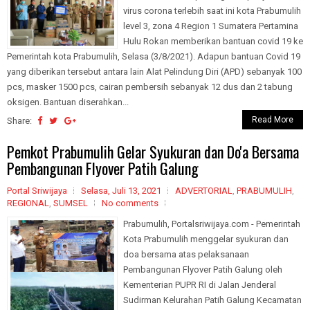
virus corona terlebih saat ini kota Prabumulih
level 3, zona 4 Region 1 Sumatera Pertamina
Hulu Rokan memberikan bantuan covid 19 ke
Pemerintah kota Prabumulih, Selasa (3/8/2021). Adapun bantuan Covid 19
yang diberikan tersebut antara lain Alat Pelindung Diri (APD) sebanyak 100
pcs, masker 1500 pcs, cairan pembersih sebanyak 12 dus dan 2 tabung
oksigen. Bantuan diserahkan...
Read More
Share:
Pemkot Prabumulih Gelar Syukuran dan Do'a Bersama
Pembangunan Flyover Patih Galung
Portal Sriwijaya
Selasa, Juli 13, 2021
ADVERTORIAL
,
PRABUMULIH
,
REGIONAL
,
SUMSEL
No comments
Prabumulih, Portalsriwijaya.com - Pemerintah
Kota Prabumulih menggelar syukuran dan
doa bersama atas pelaksanaan
Pembangunan Flyover Patih Galung oleh
Kementerian PUPR RI di Jalan Jenderal
Sudirman Kelurahan Patih Galung Kecamatan