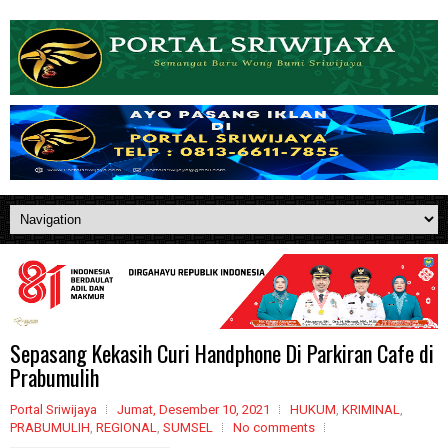
Sepasang Kekasih Curi Handphone Di Parkiran Cafe di
Prabumulih
Portal Sriwijaya
Jumat, Desember 10, 2021
HUKUM
,
KRIMINAL
,
PRABUMULIH
,
REGIONAL
,
SUMSEL
No comments