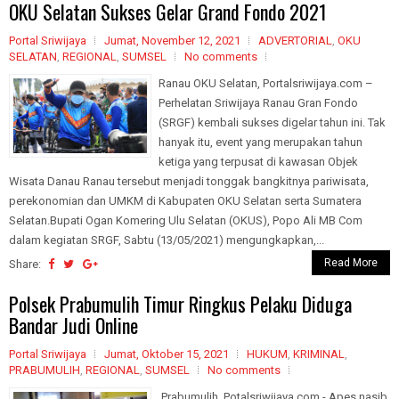
OKU Selatan Sukses Gelar Grand Fondo 2021
Portal Sriwijaya
Jumat, November 12, 2021
ADVERTORIAL
,
OKU
SELATAN
,
REGIONAL
,
SUMSEL
No comments
Ranau OKU Selatan, Portalsriwijaya.com –
Perhelatan Sriwijaya Ranau Gran Fondo
(SRGF) kembali sukses digelar tahun ini. Tak
hanyak itu, event yang merupakan tahun
ketiga yang terpusat di kawasan Objek
Wisata Danau Ranau tersebut menjadi tonggak bangkitnya pariwisata,
perekonomian dan UMKM di Kabupaten OKU Selatan serta Sumatera
Selatan.Bupati Ogan Komering Ulu Selatan (OKUS), Popo Ali MB Com
dalam kegiatan SRGF, Sabtu (13/05/2021) mengungkapkan,...
Read More
Share:
Polsek Prabumulih Timur Ringkus Pelaku Diduga
Bandar Judi Online
Portal Sriwijaya
Jumat, Oktober 15, 2021
HUKUM
,
KRIMINAL
,
PRABUMULIH
,
REGIONAL
,
SUMSEL
No comments
Prabumulih, Potalsriwijaya.com - Apes nasib