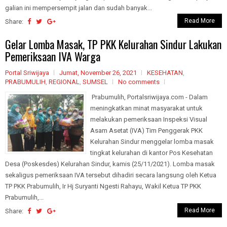
galian ini mempersempit jalan dan sudah banyak...
Read More
Share:
Gelar Lomba Masak, TP PKK Kelurahan Sindur Lakukan
Pemeriksaan IVA Warga
Portal Sriwijaya
Jumat, November 26, 2021
KESEHATAN
,
PRABUMULIH
,
REGIONAL
,
SUMSEL
No comments
Prabumulih, Portalsriwijaya.com - Dalam
meningkatkan minat masyarakat untuk
melakukan pemeriksaan Inspeksi Visual
Asam Asetat (IVA) Tim Penggerak PKK
Kelurahan Sindur menggelar lomba masak
tingkat kelurahan di kantor Pos Kesehatan
Desa (Poskesdes) Kelurahan Sindur, kamis (25/11/2021). Lomba masak
sekaligus pemeriksaan IVA tersebut dihadiri secara langsung oleh Ketua
TP PKK Prabumulih, Ir Hj Suryanti Ngesti Rahayu, Wakil Ketua TP PKK
Prabumulih,...
Read More
Share: