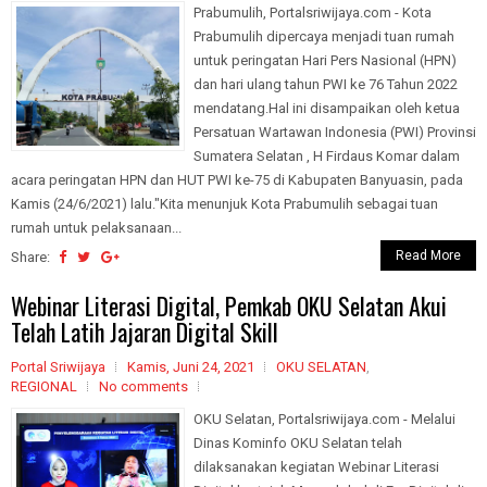
Prabumulih, Portalsriwijaya.com - Kota
Prabumulih dipercaya menjadi tuan rumah
untuk peringatan Hari Pers Nasional (HPN)
dan hari ulang tahun PWI ke 76 Tahun 2022
mendatang.Hal ini disampaikan oleh ketua
Persatuan Wartawan Indonesia (PWI) Provinsi
Sumatera Selatan , H Firdaus Komar dalam
acara peringatan HPN dan HUT PWI ke-75 di Kabupaten Banyuasin, pada
Kamis (24/6/2021) lalu."Kita menunjuk Kota Prabumulih sebagai tuan
rumah untuk pelaksanaan...
Read More
Share:
Webinar Literasi Digital, Pemkab OKU Selatan Akui
Telah Latih Jajaran Digital Skill
Portal Sriwijaya
Kamis, Juni 24, 2021
OKU SELATAN
,
REGIONAL
No comments
OKU Selatan, Portalsriwijaya.com - Melalui
Dinas Kominfo OKU Selatan telah
dilaksanakan kegiatan Webinar Literasi