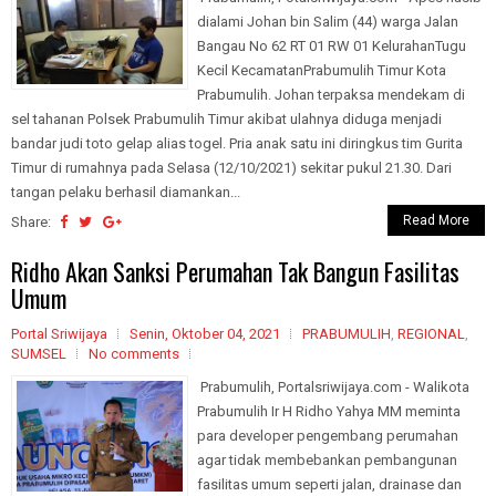
dialami Johan bin Salim (44) warga Jalan
Bangau No 62 RT 01 RW 01 KelurahanTugu
Kecil KecamatanPrabumulih Timur Kota
Prabumulih. Johan terpaksa mendekam di
sel tahanan Polsek Prabumulih Timur akibat ulahnya diduga menjadi
bandar judi toto gelap alias togel. Pria anak satu ini diringkus tim Gurita
Timur di rumahnya pada Selasa (12/10/2021) sekitar pukul 21.30. Dari
tangan pelaku berhasil diamankan...
Read More
Share:
Ridho Akan Sanksi Perumahan Tak Bangun Fasilitas
Umum
Portal Sriwijaya
Senin, Oktober 04, 2021
PRABUMULIH
,
REGIONAL
,
SUMSEL
No comments
Prabumulih, Portalsriwijaya.com - Walikota
Prabumulih Ir H Ridho Yahya MM meminta
para developer pengembang perumahan
agar tidak membebankan pembangunan
fasilitas umum seperti jalan, drainase dan