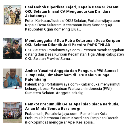
Usai Heboh Diperiksa Kejari, Kepala Desa Sukarami
OKU Selatan Inisial CA Mengundurkan Diri dari
Jabatannya
Foto : Karikatur/ilustrasi OKU Selatan, Portalsriwijaya.com -
Kepala Desa Sukarami Kecamatan Buay Sandang Aji
Kabupaten Ogan Komering Ulu (...
Membanggakan! Dua Putra Keturunan Desa Kuripan
OKU Selatan Dilantik Jadi Perwira PAPK TNI AD
OKU Selatan, Portalsriwijaya.com - Prestasi membanggakan
datang dari Desa Kuripan Kecamatan Tiga Dihaji Kabupaten
OKU Selatan Provinsi Suma...
Amhar Yusaimi Anggota dan Pengurus PWI Sumsel
Tutup Usia, Dimakamham di TPU Kebun Bunga
Palembang
Palembang, Portalsriwijaya.com - Kabar duka menyelimuti
keluarga besar Persatuan Wartawan Indonesia (PWI)
Sumatera Selatan. Anggota sekalig...
Pemkot Prabumulih Gelar Apel Siap Siaga Karhutla,
Arlan Minta Semua Bersinergi
Prabumulih, Portalsriwijaya.com - Pemerintah Kota
Prabumulih bersama Forum Koordinasi Pimpinan Daerah
(Forkopimda) menggelar Apel Kesiapsia...