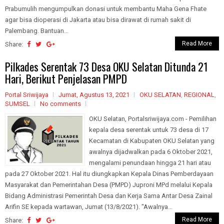
Prabumulih mengumpulkan donasi untuk membantu Maha Gena Fhate
agar bisa dioperasi di Jakarta atau bisa dirawat di rumah sakit di
Palembang. Bantuan...
Read More
Share:
Pilkades Serentak 73 Desa OKU Selatan Ditunda 21
Hari, Berikut Penjelasan PMPD
Portal Sriwijaya
Jumat, Agustus 13, 2021
OKU SELATAN
,
REGIONAL
,
SUMSEL
No comments
OKU Selatan, Portalsriwijaya.com - Pemilihan
kepala desa serentak untuk 73 desa di 17
Kecamatan di Kabupaten OKU Selatan yang
awalnya dijadwalkan pada 6 Oktober 2021,
mengalami penundaan hingga 21 hari atau
pada 27 Oktober 2021. Hal itu diungkapkan Kepala Dinas Pemberdayaan
Masyarakat dan Pemerintahan Desa (PMPD) Juproni MPd melalui Kepala
Bidang Administrasi Pemerintah Desa dan Kerja Sama Antar Desa Zainal
Arifin SE kepada wartawan, Jumat (13/8/2021). "Awalnya...
Read More
Share: