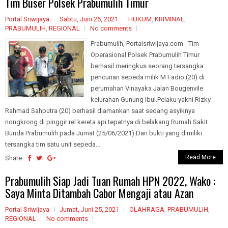
Tim Buser Polsek Prabumulih Timur
Portal Sriwijaya
Sabtu, Juni 26, 2021
HUKUM
,
KRIMINAL
,
PRABUMULIH
,
REGIONAL
No comments
Prabumulih, Portalsriwijaya.com - Tim
Operasional Polsek Prabumulih Timur
berhasil meringkus seorang tersangka
pencurian sepeda milik M Fadio (20) di
perumahan Vinayaka Jalan Bougenvile
kelurahan Gunung Ibul.Pelaku yakni Rizky
Rahmad Sahputra (20) berhasil diamankan saat sedang asyiknya
nongkrong di pinggir rel kereta api tepatnya di belakang Rumah Sakit
Bunda Prabumulih pada Jumat (25/06/2021).Dari bukti yang dimiliki
tersangka tim satu unit sepeda...
Read More
Share:
Prabumulih Siap Jadi Tuan Rumah HPN 2022, Wako :
Saya Minta Ditambah Cabor Mengaji atau Azan
Portal Sriwijaya
Jumat, Juni 25, 2021
OLAHRAGA
,
PRABUMULIH
,
REGIONAL
No comments