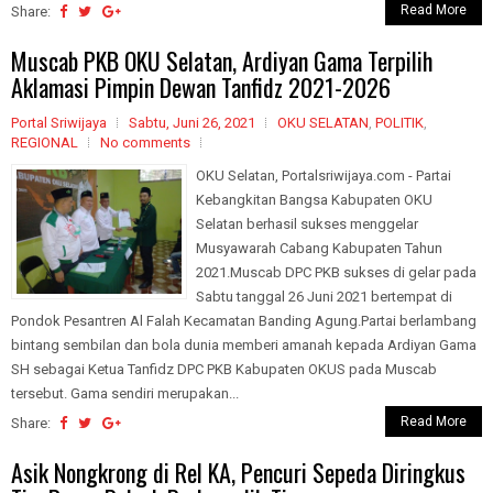
Read More
Share:
Muscab PKB OKU Selatan, Ardiyan Gama Terpilih
Aklamasi Pimpin Dewan Tanfidz 2021-2026
Portal Sriwijaya
Sabtu, Juni 26, 2021
OKU SELATAN
,
POLITIK
,
REGIONAL
No comments
OKU Selatan, Portalsriwijaya.com - Partai
Kebangkitan Bangsa Kabupaten OKU
Selatan berhasil sukses menggelar
Musyawarah Cabang Kabupaten Tahun
2021.Muscab DPC PKB sukses di gelar pada
Sabtu tanggal 26 Juni 2021 bertempat di
Pondok Pesantren Al Falah Kecamatan Banding Agung.Partai berlambang
bintang sembilan dan bola dunia memberi amanah kepada Ardiyan Gama
SH sebagai Ketua Tanfidz DPC PKB Kabupaten OKUS pada Muscab
tersebut. Gama sendiri merupakan...
Read More
Share:
Asik Nongkrong di Rel KA, Pencuri Sepeda Diringkus