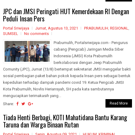
JPC dan JMSI Peringati HUT Kemerdekaan RI Dengan
Peduli Insan Pers
Portal Sriwijaya
Jumat, Agustus 13, 2021
PRABUMULIH
,
REGIONAL
,
SUMSEL
No comments
Prabumulih, Portalsriwijaya.com - Pengurus
cabang (Pengcab) Jaringan Media Siber
Indonesia (JMSI) Kota Prabumulih
berkolaborasi dengan Jeep Prabumulih
Comunity (JPC), Jumat (13/8) bertempat sekretariat JMSI menggelar bakti
sosial pembagian paket bahan pokok kepada lnsan pers sebagai bentuk
kepedulian terhadap dampak pandemi covid 19. Ketua Pengcab JMSI
Kota Prabumulih, Novlis Heriansyah, SH pada kata sambutannya
mengucapkan terimakasih yang...
Read More
Share:
Tiada Henti Berbagi, KOTI Mahatidana Bantu Karang
Taruna dan Warga Binaan Rutan
Portal Sriwijaya
Senin, Agustus 09, 2021
HUKUM
,
KRIMINAL
,