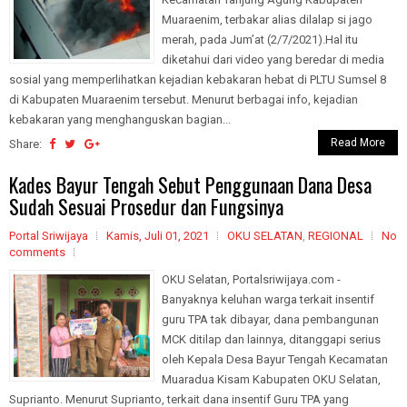
Muaraenim, terbakar alias dilalap si jago
merah, pada Jum’at (2/7/2021).Hal itu
diketahui dari video yang beredar di media
sosial yang memperlihatkan kejadian kebakaran hebat di PLTU Sumsel 8
di Kabupaten Muaraenim tersebut. Menurut berbagai info, kejadian
kebakaran yang menghanguskan bagian...
Read More
Share:
Kades Bayur Tengah Sebut Penggunaan Dana Desa
Sudah Sesuai Prosedur dan Fungsinya
Portal Sriwijaya
Kamis, Juli 01, 2021
OKU SELATAN
,
REGIONAL
No
comments
OKU Selatan, Portalsriwijaya.com -
Banyaknya keluhan warga terkait insentif
guru TPA tak dibayar, dana pembangunan
MCK ditilap dan lainnya, ditanggapi serius
oleh Kepala Desa Bayur Tengah Kecamatan
Muaradua Kisam Kabupaten OKU Selatan,
Suprianto. Menurut Suprianto, terkait dana insentif Guru TPA yang