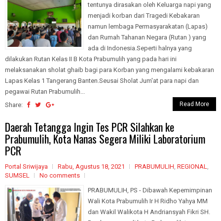
tentunya dirasakan oleh Keluarga napi yang
menjadi korban dari Tragedi Kebakaran
namun lembaga Permasyarakatan (Lapas)
dan Rumah Tahanan Negara (Rutan ) yang
ada di Indonesia.Seperti halnya yang
dilakukan Rutan Kelas II B Kota Prabumulih yang pada hari ini
melaksanakan sholat ghaib bagi para Korban yang mengalami kebakaran
Lapas Kelas 1 Tangerang Banten.Seusai Sholat Jum'at para napi dan
pegawai Rutan Prabumulih...
Read More
Share:
Daerah Tetangga Ingin Tes PCR Silahkan ke
Prabumulih, Kota Nanas Segera Miliki Laboratorium
PCR
Portal Sriwijaya
Rabu, Agustus 18, 2021
PRABUMULIH
,
REGIONAL
,
SUMSEL
No comments
PRABUMULIH, PS - Dibawah Kepemimpinan
Wali Kota Prabumulih Ir H Ridho Yahya MM
dan Wakil Walikota H Andriansyah Fikri SH.