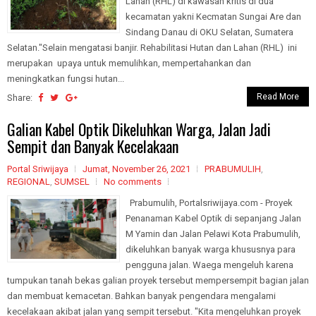
Lahan (RHL) di kawasan kritis di dua
kecamatan yakni Kecmatan Sungai Are dan
Sindang Danau di OKU Selatan, Sumatera
Selatan."Selain mengatasi banjir. Rehabilitasi Hutan dan Lahan (RHL) ini
merupakan upaya untuk memulihkan, mempertahankan dan
meningkatkan fungsi hutan...
Read More
Share:
Galian Kabel Optik Dikeluhkan Warga, Jalan Jadi
Sempit dan Banyak Kecelakaan
Portal Sriwijaya
Jumat, November 26, 2021
PRABUMULIH
,
REGIONAL
,
SUMSEL
No comments
Prabumulih, Portalsriwijaya.com - Proyek
Penanaman Kabel Optik di sepanjang Jalan
M Yamin dan Jalan Pelawi Kota Prabumulih,
dikeluhkan banyak warga khususnya para
pengguna jalan. Waega mengeluh karena
tumpukan tanah bekas galian proyek tersebut mempersempit bagian jalan
dan membuat kemacetan. Bahkan banyak pengendara mengalami
kecelakaan akibat jalan yang sempit tersebut. "Kita mengeluhkan proyek