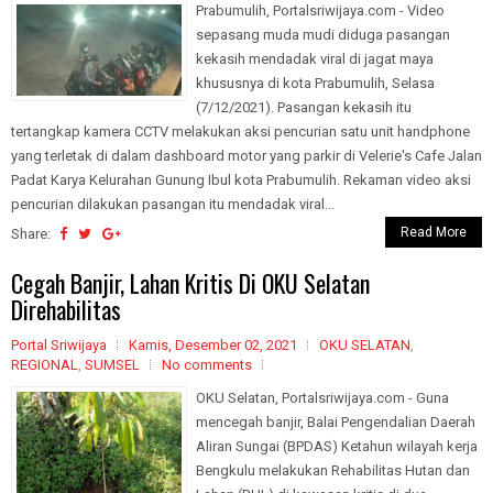
Prabumulih, Portalsriwijaya.com - Video
sepasang muda mudi diduga pasangan
kekasih mendadak viral di jagat maya
khususnya di kota Prabumulih, Selasa
(7/12/2021). Pasangan kekasih itu
tertangkap kamera CCTV melakukan aksi pencurian satu unit handphone
yang terletak di dalam dashboard motor yang parkir di Velerie's Cafe Jalan
Padat Karya Kelurahan Gunung Ibul kota Prabumulih. Rekaman video aksi
pencurian dilakukan pasangan itu mendadak viral...
Read More
Share:
Cegah Banjir, Lahan Kritis Di OKU Selatan
Direhabilitas
Portal Sriwijaya
Kamis, Desember 02, 2021
OKU SELATAN
,
REGIONAL
,
SUMSEL
No comments
OKU Selatan, Portalsriwijaya.com - Guna
mencegah banjir, Balai Pengendalian Daerah
Aliran Sungai (BPDAS) Ketahun wilayah kerja
Bengkulu melakukan Rehabilitas Hutan dan