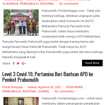
OLAHRAGA
,
PRABUMULIH
,
REGIONAL
No comments
Prabumulih, Portalsriwijaya.com - Tidak ada
hentinya berbagi, demikian ungkapan perlu
disematkan untuk Komando Inti (KOTI)
Mahatidana Pemuda Pancasila Kota
Prabumulih. Selain terus membantu
masyarakat tidak mampu, KOTI Mahatidana
Pemuda Pancasila Prabumulih juga peduli dengan karang taruna dan
warga binaan Rutan Kelas IIB Prabumulih. Tidak hanya itu, KOTI
Mahatidana yang dipimpin Inhar Kamaluddin juga peduli dan terus berbagi
kepada masyarakat baik...
Read More
Share:
Level 3 Covid 19, Pertamina Beri Bantuan APD ke
Pemkot Prabumulih
Portal Sriwijaya
Selasa, Agustus 03, 2021
KESEHATAN
,
PRABUMULIH
,
REGIONAL
,
SUMSEL
No comments
Prabumulih, Portalsriwijaya.com - Untuk terus
membantu dalam penanganan penyebaran