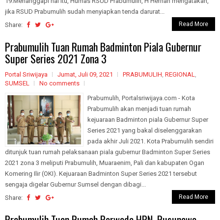
19.Menanggapi hal itu, Humas RSUD Prabumulih, H Hernan mengatakan,
jika RSUD Prabumulih sudah menyiapkan tenda darurat...
Read More
Share:
Prabumulih Tuan Rumah Badminton Piala Gubernur
Super Series 2021 Zona 3
Portal Sriwijaya
Jumat, Juli 09, 2021
PRABUMULIH
,
REGIONAL
,
SUMSEL
No comments
Prabumulih, Portalsriwijaya.com - Kota
Prabumulih akan menjadi tuan rumah
kejuaraan Badminton piala Gubernur Super
Series 2021 yang bakal diselenggarakan
pada akhir Juli 2021. Kota Prabumulih sendiri
ditunjuk tuan rumah pelaksanaan piala gubernur Badminton Super Series
2021 zona 3 meliputi Prabumulih, Muaraenim, Pali dan kabupaten Ogan
Komering Ilir (OKI). Kejuaraan Badminton Super Series 2021 tersebut
sengaja digelar Gubernur Sumsel dengan dibagi...
Read More
Share:
Prabumulih Tuan Rumah Porwada HPN, Rusunawa