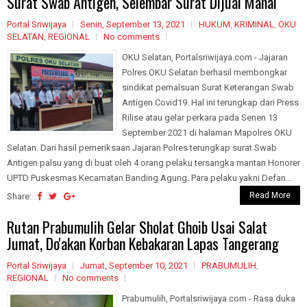
Surat Swab Antigen, Selembar Surat Dijual Mahal
Portal Sriwijaya
Senin, September 13, 2021
HUKUM
,
KRIMINAL
,
OKU
SELATAN
,
REGIONAL
No comments
OKU Selatan, Portalsriwijaya.com - Jajaran
Polres OKU Selatan berhasil membongkar
sindikat pemalsuan Surat Keterangan Swab
Antigen Covid19. Hal ini terungkap dari Press
Rilise atau gelar perkara pada Senen 13
September 2021 di halaman Mapolres OKU
Selatan. Dari hasil pemeriksaan Jajaran Polres terungkap surat Swab
Antigen palsu yang di buat oleh 4 orang pelaku tersangka mantan Honorer
UPTD Puskesmas Kecamatan Banding Agung. Para pelaku yakni Defan...
Read More
Share:
Rutan Prabumulih Gelar Sholat Ghoib Usai Salat
Jumat, Do'akan Korban Kebakaran Lapas Tangerang
Portal Sriwijaya
Jumat, September 10, 2021
PRABUMULIH
,
REGIONAL
No comments
Prabumulih, Portalsriwijaya.com - Rasa duka