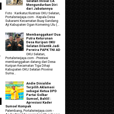
Selatan Inisial CA
Mengundurkan Diri
dari Jabatannya
Foto : Karikatur/ilustrasi OKU Selatan,
Portalsriwijaya.com - Kepala Desa
Sukarami Kecamatan Buay Sandang
Aji Kabupaten Ogan Komering Ulu (...
Membanggakan! Dua
Putra Keturunan
Desa Kuripan OKU
Selatan Dilantik Jadi
Perwira PAPK TNI AD
OKU Selatan,
a
Portalsriwijaya.com - Prestasi
membanggakan datang dari Desa
Kuripan Kecamatan Tiga Dihaji
Kabupaten OKU Selatan Provinsi
Suma...
Andie Dinialdie
Terpilih Aklamasi
sebagai Ketua DPD
Partai Golkar
Sumsel, Bahlil :
Apresiasi Kader
Sumsel Kompak
Palembang, Portalsriwijaya.com -