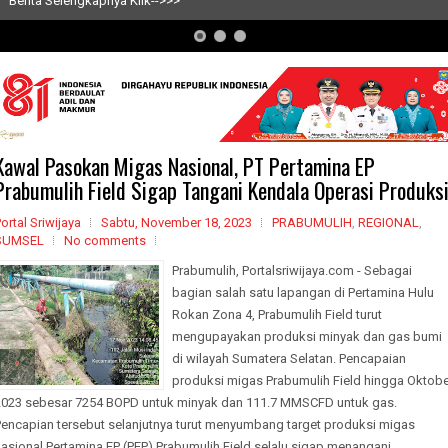
ya Klik-->>>
Berita Selengka
Kawal Pasokan Migas Nasional, PT Pertamina EP
Prabumulih Field Sigap Tangani Kendala Operasi Produks
ortal Sriwijaya
Sabtu, November 18, 2023
PRABUMULIH
,
REGIONAL
,
SUMSEL
No comments
Prabumulih, Portalsriwijaya.com - Sebagai
bagian salah satu lapangan di Pertamina Hulu
Rokan Zona 4, Prabumulih Field turut
mengupayakan produksi minyak dan gas bumi
di wilayah Sumatera Selatan. Pencapaian
produksi migas Prabumulih Field hingga Oktobe
2023 sebesar 7254 BOPD untuk minyak dan 111.7 MMSCFD untuk gas.
Pencapian tersebut selanjutnya turut menyumbang target produksi migas
asional.Pertamina EP (PEP) Prabumulih Field selalu sigap menangani...