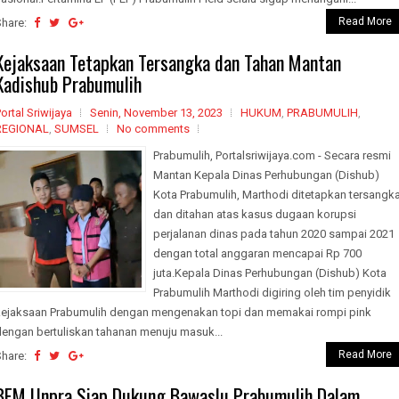
Read More
Share:
Kejaksaan Tetapkan Tersangka dan Tahan Mantan
Kadishub Prabumulih
ortal Sriwijaya
Senin, November 13, 2023
HUKUM
,
PRABUMULIH
,
REGIONAL
,
SUMSEL
No comments
Prabumulih, Portalsriwijaya.com - Secara resmi
Mantan Kepala Dinas Perhubungan (Dishub)
Kota Prabumulih, Marthodi ditetapkan tersangk
dan ditahan atas kasus dugaan korupsi
perjalanan dinas pada tahun 2020 sampai 2021
dengan total anggaran mencapai Rp 700
juta.Kepala Dinas Perhubungan (Dishub) Kota
Prabumulih Marthodi digiring oleh tim penyidik
kejaksaan Prabumulih dengan mengenakan topi dan memakai rompi pink
dengan bertuliskan tahanan menuju masuk...
Read More
Share:
BEM Unpra Siap Dukung Bawaslu Prabumulih Dalam