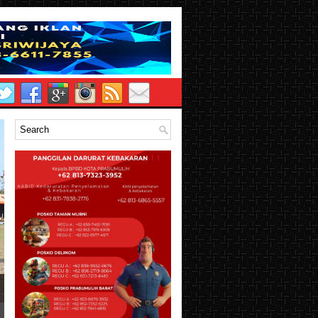
h SD Tenggelam Saat Memancing di
n, Satu Korban Masih Dicari