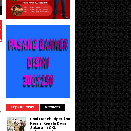
pnya Klik-->>>
i
Popular Posts
Archives
r
Usai Heboh Diperiksa
Kejari, Kepala Desa
Sukarami OKU