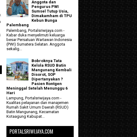
Anggota dan
Pengurus PWI
Sumsel Tutup Usia,
k
Dimakamham di TPU
Kebun Bunga
a
Palembang
Palembang, Portalsriwijaya.com -
Kabar duka menyelimuti keluarga
i
besar Persatuan Wartawan Indonesia
(PWI) Sumatera Selatan. Anggota
sekalig...
Bobroknya Tata
Kelola RSUD Batin
Mangunang Kembali
Disorot, SOP
Dipertanyakan ?
Pasien Rontgen
Meninggal Setelah Menunggu 6
Hari
Lampung, Portalsriwijaya.com -
Kualitas pelayanan dan manajemen
Rumah Sakit Umum Daerah (RSUD)
Batin Mangunang, Kecamatan
Kotaagung Kabupat...
PORTALSRIWIJAYA.COM