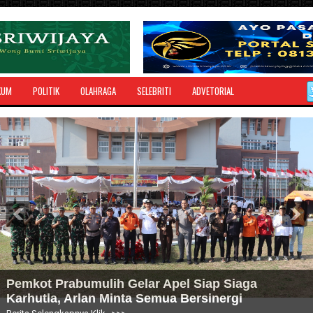
KUM
POLITIK
OLAHRAGA
SELEBRITI
ADVETORIAL
umulih Gelar Apel Siap Siaga
BDua Boca
rlan Minta Semua Bersinergi
OKU Selata