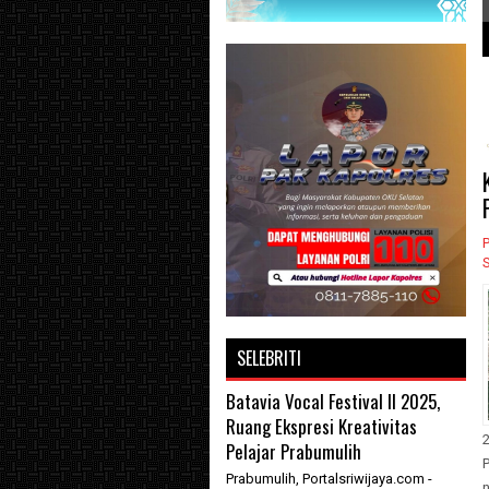
Berita Selengkapn
1
2
3
P
SELEBRITI
Batavia Vocal Festival II 2025,
Ruang Ekspresi Kreativitas
Pelajar Prabumulih
Prabumulih, Portalsriwijaya.com -
n