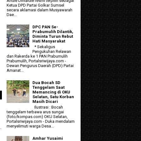
Andie Dinialdie resmi terpilih sebagai
Ketua DPD Partai Golkar Sumsel
secara aklamasi dalam Musyawarah
Dae...
DPC PAN Se-
Prabumulih Dilantik,
Diminta Turun Rebut
Hati Masyarakat
* Sekaligus
Pengukuhan Relawan
dan Rakerda ke 1 PAN Prabumulih
Prabumulih, Portalsriwijaya.com -
Dewan Pengurus Daerah (DPD) Partai
Amanat...
Dua Bocah SD
Tenggelam Saat
Memancing di OKU
Selatan, Satu Korban
Masih Dicari
Ilustrasi : Bocah
tenggelam terbawa arus sungai
(foto/kompas.com) OKU Selatan,
Portalsriwijaya.com - Duka mendalam
menyelimuti warga Desa...
L
,
Amhar Yusaimi