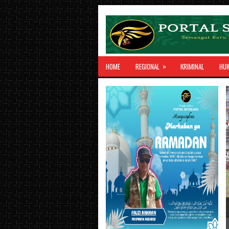
»
HOME
REGIONAL
KRIMINAL
HU
Pemkot Prab
Karhutla, A