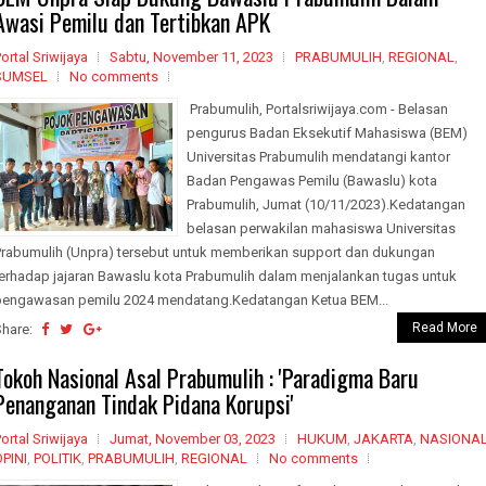
Awasi Pemilu dan Tertibkan APK
ortal Sriwijaya
Sabtu, November 11, 2023
PRABUMULIH
,
REGIONAL
,
SUMSEL
No comments
Prabumulih, Portalsriwijaya.com - Belasan
pengurus Badan Eksekutif Mahasiswa (BEM)
Universitas Prabumulih mendatangi kantor
Badan Pengawas Pemilu (Bawaslu) kota
Prabumulih, Jumat (10/11/2023).Kedatangan
belasan perwakilan mahasiswa Universitas
Prabumulih (Unpra) tersebut untuk memberikan support dan dukungan
terhadap jajaran Bawaslu kota Prabumulih dalam menjalankan tugas untuk
pengawasan pemilu 2024 mendatang.Kedatangan Ketua BEM...
Read More
Share:
Tokoh Nasional Asal Prabumulih : 'Paradigma Baru
Penanganan Tindak Pidana Korupsi'
ortal Sriwijaya
Jumat, November 03, 2023
HUKUM
,
JAKARTA
,
NASIONA
OPINI
,
POLITIK
,
PRABUMULIH
,
REGIONAL
No comments