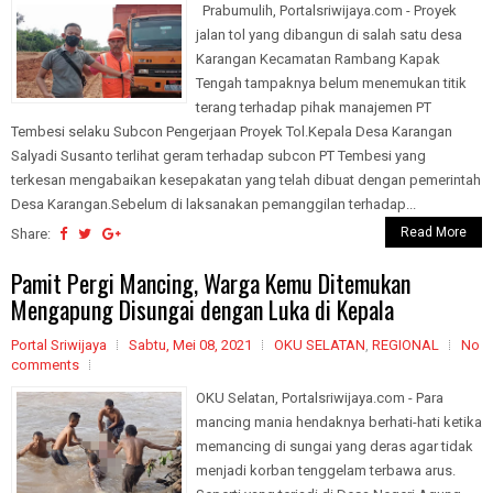
Prabumulih, Portalsriwijaya.com - Proyek
jalan tol yang dibangun di salah satu desa
Karangan Kecamatan Rambang Kapak
Tengah tampaknya belum menemukan titik
terang terhadap pihak manajemen PT
Tembesi selaku Subcon Pengerjaan Proyek Tol.Kepala Desa Karangan
Salyadi Susanto terlihat geram terhadap subcon PT Tembesi yang
terkesan mengabaikan kesepakatan yang telah dibuat dengan pemerintah
Desa Karangan.Sebelum di laksanakan pemanggilan terhadap...
Read More
Share:
Pamit Pergi Mancing, Warga Kemu Ditemukan
Mengapung Disungai dengan Luka di Kepala
Portal Sriwijaya
Sabtu, Mei 08, 2021
OKU SELATAN
,
REGIONAL
No
comments
OKU Selatan, Portalsriwijaya.com - Para
mancing mania hendaknya berhati-hati ketika
memancing di sungai yang deras agar tidak
menjadi korban tenggelam terbawa arus.