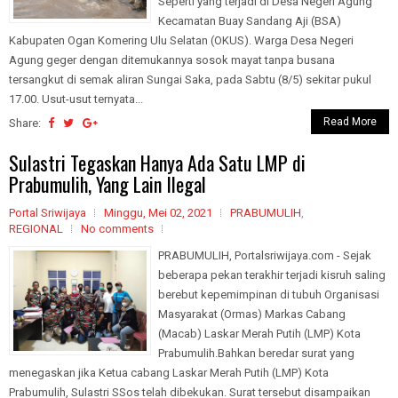
Seperti yang terjadi di Desa Negeri Agung
Kecamatan Buay Sandang Aji (BSA)
Kabupaten Ogan Komering Ulu Selatan (OKUS). Warga Desa Negeri
Agung geger dengan ditemukannya sosok mayat tanpa busana
tersangkut di semak aliran Sungai Saka, pada Sabtu (8/5) sekitar pukul
17.00. Usut-usut ternyata...
Read More
Share:
Sulastri Tegaskan Hanya Ada Satu LMP di
Prabumulih, Yang Lain Ilegal
Portal Sriwijaya
Minggu, Mei 02, 2021
PRABUMULIH
,
REGIONAL
No comments
PRABUMULIH, Portalsriwijaya.com - Sejak
beberapa pekan terakhir terjadi kisruh saling
berebut kepemimpinan di tubuh Organisasi
Masyarakat (Ormas) Markas Cabang
(Macab) Laskar Merah Putih (LMP) Kota
Prabumulih.Bahkan beredar surat yang
menegaskan jika Ketua cabang Laskar Merah Putih (LMP) Kota
Prabumulih, Sulastri SSos telah dibekukan. Surat tersebut disampaikan