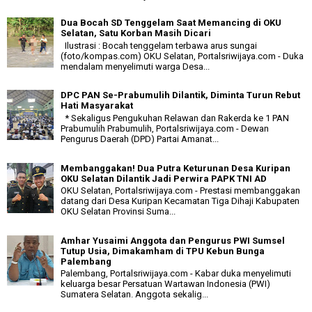
Dua Bocah SD Tenggelam Saat Memancing di OKU
Selatan, Satu Korban Masih Dicari
Ilustrasi : Bocah tenggelam terbawa arus sungai
(foto/kompas.com) OKU Selatan, Portalsriwijaya.com - Duka
mendalam menyelimuti warga Desa...
DPC PAN Se-Prabumulih Dilantik, Diminta Turun Rebut
Hati Masyarakat
* Sekaligus Pengukuhan Relawan dan Rakerda ke 1 PAN
Prabumulih Prabumulih, Portalsriwijaya.com - Dewan
Pengurus Daerah (DPD) Partai Amanat...
Membanggakan! Dua Putra Keturunan Desa Kuripan
OKU Selatan Dilantik Jadi Perwira PAPK TNI AD
OKU Selatan, Portalsriwijaya.com - Prestasi membanggakan
datang dari Desa Kuripan Kecamatan Tiga Dihaji Kabupaten
OKU Selatan Provinsi Suma...
Amhar Yusaimi Anggota dan Pengurus PWI Sumsel
Tutup Usia, Dimakamham di TPU Kebun Bunga
Palembang
Palembang, Portalsriwijaya.com - Kabar duka menyelimuti
keluarga besar Persatuan Wartawan Indonesia (PWI)
Sumatera Selatan. Anggota sekalig...