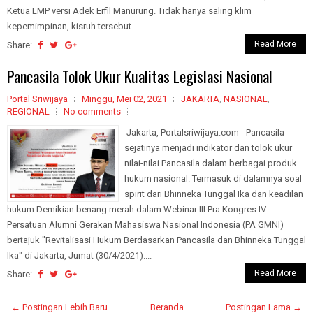
Ketua LMP versi Adek Erfil Manurung. Tidak hanya saling klim
kepemimpinan, kisruh tersebut...
Read More
Share:
Pancasila Tolok Ukur Kualitas Legislasi Nasional
Portal Sriwijaya
Minggu, Mei 02, 2021
JAKARTA
,
NASIONAL
,
REGIONAL
No comments
Jakarta, Portalsriwijaya.com - Pancasila
sejatinya menjadi indikator dan tolok ukur
nilai-nilai Pancasila dalam berbagai produk
hukum nasional. Termasuk di dalamnya soal
spirit dari Bhinneka Tunggal Ika dan keadilan
hukum.Demikian benang merah dalam Webinar III Pra Kongres IV
Persatuan Alumni Gerakan Mahasiswa Nasional Indonesia (PA GMNI)
bertajuk "Revitalisasi Hukum Berdasarkan Pancasila dan Bhinneka Tunggal
Ika" di Jakarta, Jumat (30/4/2021)....
Read More
Share:
← Postingan Lebih Baru
Beranda
Postingan Lama →