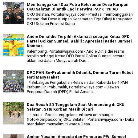
Membanggakan! Dua Putra Keturunan Desa Kuripan
OKU Selatan Dilantik Jadi Perwira PAPK TNI AD
OKU Selatan, Portalsriwijaya.com - Prestasi membanggakan
datang dari Desa Kuripan Kecamatan Tiga Dihaji Kabupaten
OKU Selatan Provinsi Suma...
Andie Dinialdie Terpilih Aklamasi sebagai Ketua DPD
Partai Golkar Sumsel, Bahlil : Apresiasi Kader Sumsel
Kompak
Palembang, Portalsriwijaya.com - Andie Dinialdie resmi
terpilih sebagai Ketua DPD Partai Golkar Sumsel secara
aklamasi dalam Musyawarah Dae...
DPC PAN Se-Prabumulih Dilantik, Diminta Turun Rebut
Hati Masyarakat
* Sekaligus Pengukuhan Relawan dan Rakerda ke 1 PAN
Prabumulih Prabumulih, Portalsriwijaya.com - Dewan
Pengurus Daerah (DPD) Partai Amanat...
Dua Bocah SD Tenggelam Saat Memancing di OKU
Selatan, Satu Korban Masih Dicari
Ilustrasi : Bocah tenggelam terbawa arus sungai
(foto/kompas.com) OKU Selatan, Portalsriwijaya.com - Duka
mendalam menyelimuti warga Desa...
Amhar Yusaimi Anggota dan Pengurus PWI Sumsel