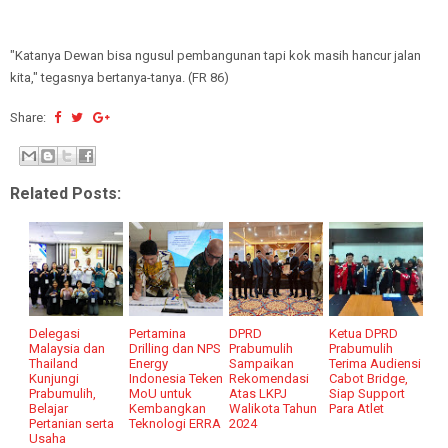
"Katanya Dewan bisa ngusul pembangunan tapi kok masih hancur jalan
kita," tegasnya bertanya-tanya. (FR 86)
Share:
Related Posts:
Delegasi
Pertamina
DPRD
Ketua DPRD
Malaysia dan
Drilling dan NPS
Prabumulih
Prabumulih
Thailand
Energy
Sampaikan
Terima Audiensi
Kunjungi
Indonesia Teken
Rekomendasi
Cabot Bridge,
Prabumulih,
MoU untuk
Atas LKPJ
Siap Support
Belajar
Kembangkan
Walikota Tahun
Para Atlet
Pertanian serta
Teknologi ERRA
2024
Usaha