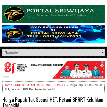
Home
»
OKU SELATAN
,
REGIONAL
,
SUMSEL
» Harga Pupuk Tak Sesuai
HET, Petani BPRRT Keluhkan Tercekik!
Harga Pupuk Tak Sesuai HET, Petani BPRRT Keluhkan
Tercekik!