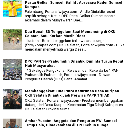
Partai Golkar Sumsel, Bahlil : Apresiasi Kader Sumsel
Kompak
Palembang, Portalsriwijaya.com - Andie Dinialdie resmi
terpilih sebagai Ketua DPD Partai Golkar Sumsel secara
aklamasi dalam Musyawarah Dae...
Dua Bocah SD Tenggelam Saat Memancing di OKU
Selatan, Satu Korban Masih Dicari
Ilustrasi : Bocah tenggelam terbawa arus sungai
(foto/kompas.com) OKU Selatan, Portalsriwijaya.com - Duka
mendalam menyelimuti warga Desa...
DPC PAN Se-Prabumulih Dilantik, Diminta Turun Rebut
Hati Masyarakat
* Sekaligus Pengukuhan Relawan dan Rakerda ke 1 PAN
Prabumulih Prabumulih, Portalsriwijaya.com - Dewan
Pengurus Daerah (DPD) Partai Amanat...
Membanggakan! Dua Putra Keturunan Desa Kuripan
OKU Selatan Dilantik Jadi Perwira PAPK TNI AD
OKU Selatan, Portalsriwijaya.com - Prestasi membanggakan
datang dari Desa Kuripan Kecamatan Tiga Dihaji Kabupaten
OKU Selatan Provinsi Suma...
Amhar Yusaimi Anggota dan Pengurus PWI Sumsel
Tutup Usia, Dimakamham di TPU Kebun Bunga