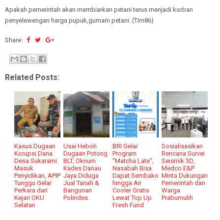
Apakah pemerintah akan membiarkan petani terus menjadi korban
penyelewengan harga pupuk,gumam petani. (Tim86)
Share:
Related Posts:
Kasus Dugaan
Usai Heboh
BRI Gelar
Sosialisasikan
Korupsi Dana
Dugaan Potong
Program
Rencana Survei
Desa Sukarami
BLT, Oknum
"Matcha Late",
Seismik 3D,
Masuk
Kades Danau
Nasabah Bisa
Medco E&P
Penyidikan, APIP
Jaya Diduga
Dapat Sembako
Minta Dukungan
Tunggu Gelar
Jual Tanah &
hingga Air
Pemerintah dan
Perkara dari
Bangunan
Cooler Gratis
Warga
Kejari OKU
Polindes
Lewat Top Up
Prabumulih
Selatan
Fresh Fund