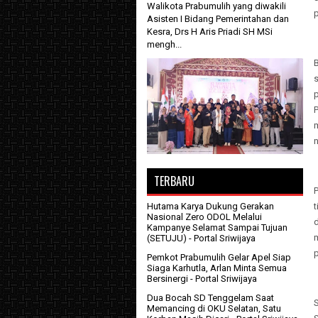
Walikota Prabumulih yang diwakili
p
Asisten I Bidang Pemerintahan dan
Kesra, Drs H Aris Priadi SH MSi
mengh...
s
p
P
m
TERBARU
t
Hutama Karya Dukung Gerakan
Nasional Zero ODOL Melalui
Kampanye Selamat Sampai Tujuan
(SETUJU)
- Portal Sriwijaya
Pemkot Prabumulih Gelar Apel Siap
Siaga Karhutla, Arlan Minta Semua
Bersinergi
- Portal Sriwijaya
Dua Bocah SD Tenggelam Saat
Memancing di OKU Selatan, Satu