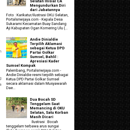
Selatan Inisial CA
Mengundurkan Diri
dari Jabatannya
Foto : Karikatur/ilustrasi OKU Selatan,
Portalsriwijaya.com - Kepala Desa
Sukarami Kecamatan Buay Sandang
Aji Kabupaten Ogan Komering Ulu (...
Andie Dinialdie
Terpilih Aklamasi
sebagai Ketua DPD
n
Partai Golkar
Sumsel, Bahlil :
Apresiasi Kader
Sumsel Kompak
Palembang, Portalsriwijaya.com -
Andie Dinialdie resmi terpilih sebagai
g
Ketua DPD Partai Golkar Sumsel
secara aklamasi dalam Musyawarah
a
Dae...
Dua Bocah SD
Tenggelam Saat
Memancing di OKU
Selatan, Satu Korban
Masih Dicari
Ilustrasi : Bocah
tenggelam terbawa arus sungai