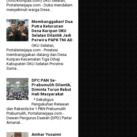
(foto/kompas.com) OKU Selatan,
Portalsriwijaya.com - Duka mendalam
menyelimuti warga Desa...
Membanggakan! Dua
Putra Keturunan
Desa Kuripan OKU
Selatan Dilantik Jadi
Perwira PAPK TNI AD
OKU Selatan,
Portalsriwijaya.com - Prestasi
membanggakan datang dari Desa
Kuripan Kecamatan Tiga Dihaji
Kabupaten OKU Selatan Provinsi
Suma...
DPC PAN Se-
Prabumulih Dilantik,
Diminta Turun Rebut
Hati Masyarakat
* Sekaligus
Pengukuhan Relawan
dan Rakerda ke 1 PAN Prabumulih
Prabumulih, Portalsriwijaya.com -
Dewan Pengurus Daerah (DPD) Partai
Amanat...
Amhar Yusaimi