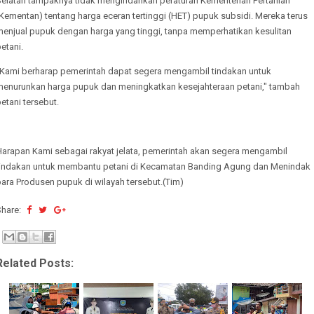
Selatan tampaknya tidak mengindahkan peraturan Kementerian Pertanian
Kementan) tentang harga eceran tertinggi (HET) pupuk subsidi. Mereka terus
menjual pupuk dengan harga yang tinggi, tanpa memperhatikan kesulitan
etani.
"Kami berharap pemerintah dapat segera mengambil tindakan untuk
menurunkan harga pupuk dan meningkatkan kesejahteraan petani," tambah
etani tersebut.
Harapan Kami sebagai rakyat jelata, pemerintah akan segera mengambil
tindakan untuk membantu petani di Kecamatan Banding Agung dan Menindak
ara Produsen pupuk di wilayah tersebut.(Tim)
Share:
Related Posts: