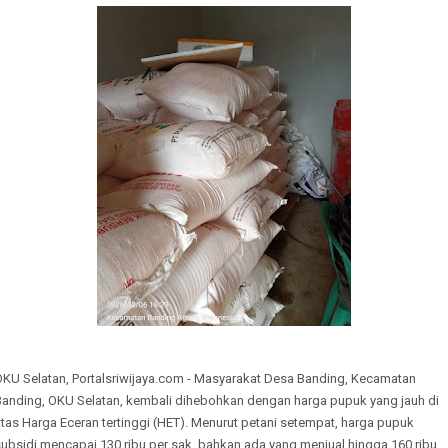
OKU Selatan, Portalsriwijaya.com - Masyarakat Desa Banding, Kecamatan
Banding, OKU Selatan, kembali dihebohkan dengan harga pupuk yang jauh di
tas Harga Eceran tertinggi (HET). Menurut petani setempat, harga pupuk
ubsidi mencapai 130 ribu per sak, bahkan ada yang menjual hingga 160 ribu