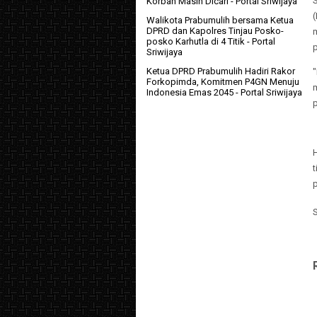
Korban Masih Dicari
- Portal Sriwijaya
(
Walikota Prabumulih bersama Ketua
DPRD dan Kapolres Tinjau Posko-
posko Karhutla di 4 Titik
- Portal
p
Sriwijaya
Ketua DPRD Prabumulih Hadiri Rakor
Forkopimda, Komitmen P4GN Menuju
Indonesia Emas 2045
- Portal Sriwijaya
p
p