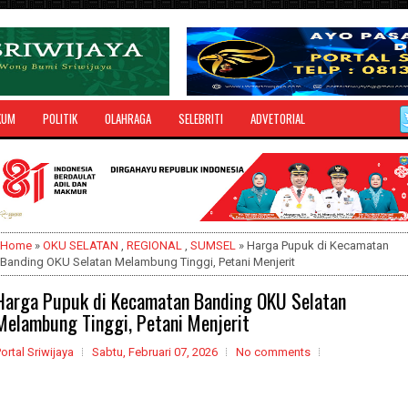
KUM
POLITIK
OLAHRAGA
SELEBRITI
ADVETORIAL
Home
»
OKU SELATAN
,
REGIONAL
,
SUMSEL
» Harga Pupuk di Kecamatan
Banding OKU Selatan Melambung Tinggi, Petani Menjerit
Harga Pupuk di Kecamatan Banding OKU Selatan
Melambung Tinggi, Petani Menjerit
ortal Sriwijaya
Sabtu, Februari 07, 2026
No comments