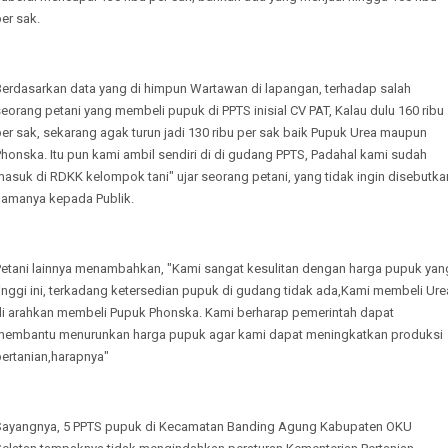
er sak.
Berdasarkan data yang di himpun Wartawan di lapangan, terhadap salah
eorang petani yang membeli pupuk di PPTS inisial CV PAT, Kalau dulu 160 ribu
er sak, sekarang agak turun jadi 130 ribu per sak baik Pupuk Urea maupun
honska. Itu pun kami ambil sendiri di di gudang PPTS, Padahal kami sudah
asuk di RDKK kelompok tani" ujar seorang petani, yang tidak ingin disebutka
namanya kepada Publik.
Petani lainnya menambahkan, "Kami sangat kesulitan dengan harga pupuk yan
inggi ini, terkadang ketersedian pupuk di gudang tidak ada,Kami membeli Ure
di arahkan membeli Pupuk Phonska. Kami berharap pemerintah dapat
membantu menurunkan harga pupuk agar kami dapat meningkatkan produksi
pertanian,harapnya"
Sayangnya, 5 PPTS pupuk di Kecamatan Banding Agung Kabupaten OKU