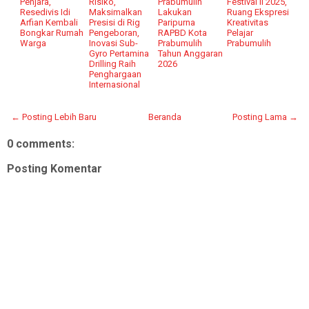
Penjara,
Risiko,
Prabumulih
Festival II 2025,
Resedivis Idi
Maksimalkan
Lakukan
Ruang Ekspresi
Arfian Kembali
Presisi di Rig
Paripurna
Kreativitas
Bongkar Rumah
Pengeboran,
RAPBD Kota
Pelajar
Warga
Inovasi Sub-
Prabumulih
Prabumulih
Gyro Pertamina
Tahun Anggaran
Drilling Raih
2026
Penghargaan
Internasional
← Posting Lebih Baru
Beranda
Posting Lama →
0 comments:
Posting Komentar