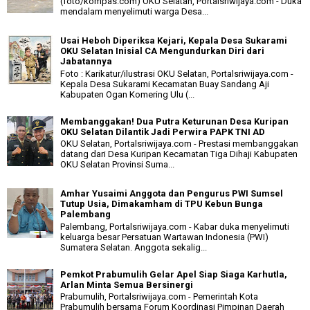
(foto/kompas.com) OKU Selatan, Portalsriwijaya.com - Duka
mendalam menyelimuti warga Desa...
Usai Heboh Diperiksa Kejari, Kepala Desa Sukarami
OKU Selatan Inisial CA Mengundurkan Diri dari
Jabatannya
Foto : Karikatur/ilustrasi OKU Selatan, Portalsriwijaya.com -
Kepala Desa Sukarami Kecamatan Buay Sandang Aji
Kabupaten Ogan Komering Ulu (...
Membanggakan! Dua Putra Keturunan Desa Kuripan
OKU Selatan Dilantik Jadi Perwira PAPK TNI AD
OKU Selatan, Portalsriwijaya.com - Prestasi membanggakan
datang dari Desa Kuripan Kecamatan Tiga Dihaji Kabupaten
OKU Selatan Provinsi Suma...
Amhar Yusaimi Anggota dan Pengurus PWI Sumsel
Tutup Usia, Dimakamham di TPU Kebun Bunga
Palembang
Palembang, Portalsriwijaya.com - Kabar duka menyelimuti
keluarga besar Persatuan Wartawan Indonesia (PWI)
Sumatera Selatan. Anggota sekalig...
Pemkot Prabumulih Gelar Apel Siap Siaga Karhutla,
Arlan Minta Semua Bersinergi
Prabumulih, Portalsriwijaya.com - Pemerintah Kota
Prabumulih bersama Forum Koordinasi Pimpinan Daerah