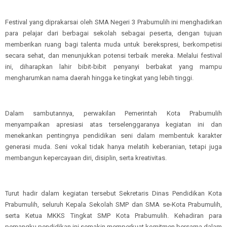
Festival yang diprakarsai oleh SMA Negeri 3 Prabumulih ini menghadirkan
para pelajar dari berbagai sekolah sebagai peserta, dengan tujuan
memberikan ruang bagi talenta muda untuk berekspresi, berkompetisi
secara sehat, dan menunjukkan potensi terbaik mereka. Melalui festival
ini, diharapkan lahir bibit-bibit penyanyi berbakat yang mampu
mengharumkan nama daerah hingga ke tingkat yang lebih tinggi.
Dalam sambutannya, perwakilan Pemerintah Kota Prabumulih
menyampaikan apresiasi atas terselenggaranya kegiatan ini dan
menekankan pentingnya pendidikan seni dalam membentuk karakter
generasi muda. Seni vokal tidak hanya melatih keberanian, tetapi juga
membangun kepercayaan diri, disiplin, serta kreativitas.
Turut hadir dalam kegiatan tersebut Sekretaris Dinas Pendidikan Kota
Prabumulih, seluruh Kepala Sekolah SMP dan SMA se-Kota Prabumulih,
serta Ketua MKKS Tingkat SMP Kota Prabumulih. Kehadiran para
pemangku pendidikan ini semakin memperkuat komitmen bersama dalam