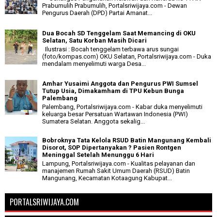
Prabumulih Prabumulih, Portalsriwijaya.com - Dewan
Pengurus Daerah (DPD) Partai Amanat...
Dua Bocah SD Tenggelam Saat Memancing di OKU
Selatan, Satu Korban Masih Dicari
Ilustrasi : Bocah tenggelam terbawa arus sungai
(foto/kompas.com) OKU Selatan, Portalsriwijaya.com - Duka
mendalam menyelimuti warga Desa...
Amhar Yusaimi Anggota dan Pengurus PWI Sumsel
Tutup Usia, Dimakamham di TPU Kebun Bunga
Palembang
Palembang, Portalsriwijaya.com - Kabar duka menyelimuti
keluarga besar Persatuan Wartawan Indonesia (PWI)
Sumatera Selatan. Anggota sekalig...
Bobroknya Tata Kelola RSUD Batin Mangunang Kembali
Disorot, SOP Dipertanyakan ? Pasien Rontgen
Meninggal Setelah Menunggu 6 Hari
Lampung, Portalsriwijaya.com - Kualitas pelayanan dan
manajemen Rumah Sakit Umum Daerah (RSUD) Batin
Mangunang, Kecamatan Kotaagung Kabupat...
PORTALSRIWIJAYA.COM