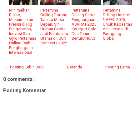
Minimalkan
Pertamina
Pertamina
Pertamina
Risiko,
Drilling Dorong
Drilling Sabet
Drilling Hadir di
Maksimalkan
Talenta Masa
Penghargaan
NAPEC 2025,
Presisi di Rig
Depan, VP
ASRRAT 2025
Unjuk Kapasitas
Pengeboran,
Human Capital
Kategori Gold
dan Inovasi di
Inovasi Sub-
Jadi Pembicara
Dua Tahun
Panggung
Gyro Pertamina
Utama di ICCN
Berturut-turut
Global
Drilling Raih
Connects 2025
Penghargaan
Internasional
← Posting Lebih Baru
Beranda
Posting Lama →
0 comments:
Posting Komentar