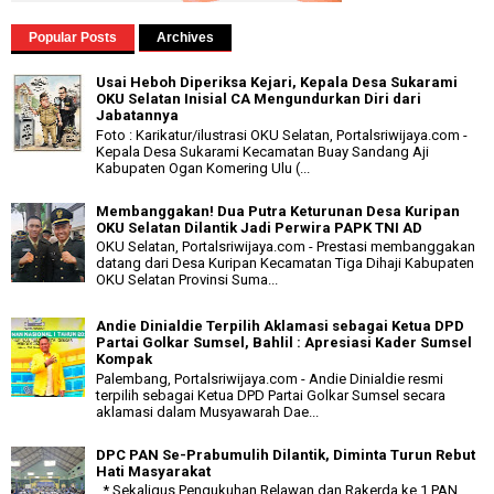
Popular Posts
Archives
Usai Heboh Diperiksa Kejari, Kepala Desa Sukarami
OKU Selatan Inisial CA Mengundurkan Diri dari
Jabatannya
Foto : Karikatur/ilustrasi OKU Selatan, Portalsriwijaya.com -
Kepala Desa Sukarami Kecamatan Buay Sandang Aji
Kabupaten Ogan Komering Ulu (...
Membanggakan! Dua Putra Keturunan Desa Kuripan
OKU Selatan Dilantik Jadi Perwira PAPK TNI AD
OKU Selatan, Portalsriwijaya.com - Prestasi membanggakan
datang dari Desa Kuripan Kecamatan Tiga Dihaji Kabupaten
OKU Selatan Provinsi Suma...
Andie Dinialdie Terpilih Aklamasi sebagai Ketua DPD
Partai Golkar Sumsel, Bahlil : Apresiasi Kader Sumsel
Kompak
Palembang, Portalsriwijaya.com - Andie Dinialdie resmi
terpilih sebagai Ketua DPD Partai Golkar Sumsel secara
aklamasi dalam Musyawarah Dae...
DPC PAN Se-Prabumulih Dilantik, Diminta Turun Rebut
Hati Masyarakat
* Sekaligus Pengukuhan Relawan dan Rakerda ke 1 PAN