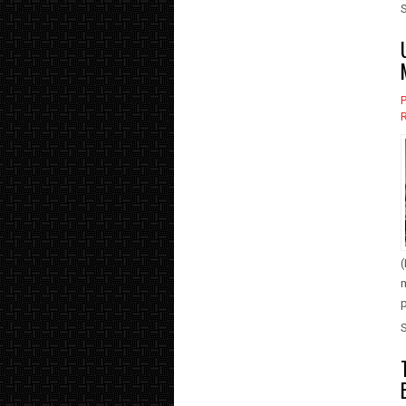
P
m
p