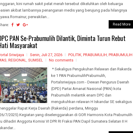
nggaran, kini rumah sakit pelat merah tersebut dikeluhkan oleh keluarga
pasien akibat lambannya penanganan medis yang berujung pada hilangnya
yawa.Romainur, perwakilan...
Read More
Share:
DPC PAN Se-Prabumulih Dilantik, Diminta Turun Rebut
Hati Masyarakat
ortal Sriwijaya
Senin, Juli 27, 2026
POLITIK
,
PRABUMULIH
,
PRABUMULIH
MAS
,
REGIONAL
,
SUMSEL
No comments
* Sekaligus Pengukuhan Relawan dan Rakerda
ke 1 PAN PrabumulihPrabumulih,
Portalsriwijaya.com - Dewan Pengurus Daerah
(DPD) Partai Amanat Nasional (PAN) kota
Prabumulih melantik enam DPC dan
mengukuhkan relawan H Iskandar SE sekaligus
menggelar Rapat Kerja Daerah (Rakerda) perdana, Minggu
(26/7/2025).Kegiatan yang diselenggarakan di GOR Harmonis Kota Prabumulih
tu dihadiri Anggota Komisi VI DPR RI Fraksi PAN Dapil Sumatera Selatan II H
skandar...