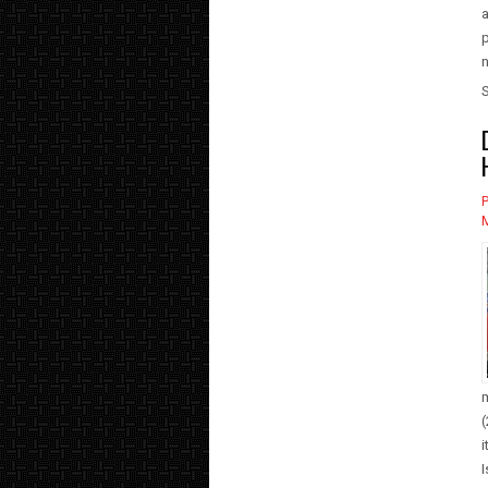
a
n
P
i
I