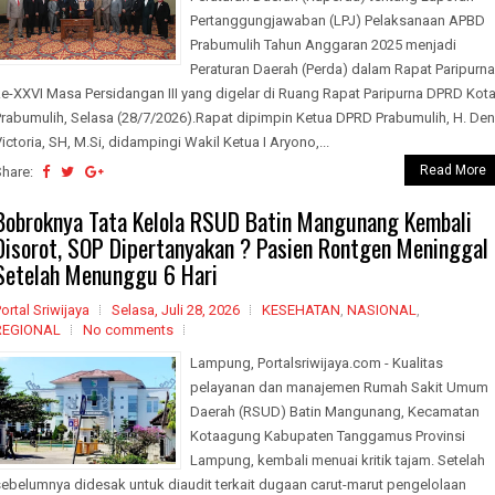
Pertanggungjawaban (LPJ) Pelaksanaan APBD
Prabumulih Tahun Anggaran 2025 menjadi
Peraturan Daerah (Perda) dalam Rapat Paripurna
e-XXVI Masa Persidangan III yang digelar di Ruang Rapat Paripurna DPRD Kot
Prabumulih, Selasa (28/7/2026).Rapat dipimpin Ketua DPRD Prabumulih, H. Den
ictoria, SH, M.Si, didampingi Wakil Ketua I Aryono,...
Read More
Share:
Bobroknya Tata Kelola RSUD Batin Mangunang Kembali
Disorot, SOP Dipertanyakan ? Pasien Rontgen Meninggal
Setelah Menunggu 6 Hari
ortal Sriwijaya
Selasa, Juli 28, 2026
KESEHATAN
,
NASIONAL
,
REGIONAL
No comments
Lampung, Portalsriwijaya.com - Kualitas
pelayanan dan manajemen Rumah Sakit Umum
Daerah (RSUD) Batin Mangunang, Kecamatan
Kotaagung Kabupaten Tanggamus Provinsi
Lampung, kembali menuai kritik tajam. Setelah
sebelumnya didesak untuk diaudit terkait dugaan carut-marut pengelolaan