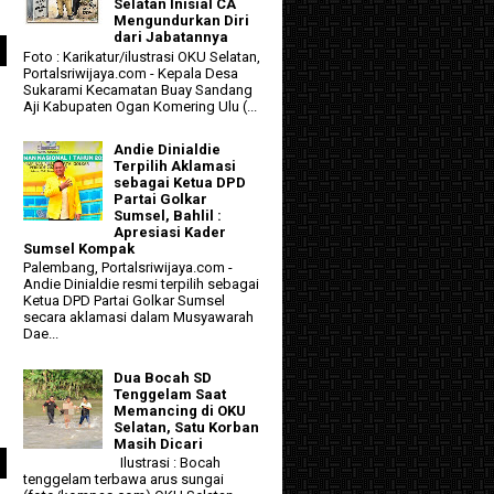
Selatan Inisial CA
Mengundurkan Diri
dari Jabatannya
Foto : Karikatur/ilustrasi OKU Selatan,
Portalsriwijaya.com - Kepala Desa
Sukarami Kecamatan Buay Sandang
Aji Kabupaten Ogan Komering Ulu (...
Andie Dinialdie
Terpilih Aklamasi
sebagai Ketua DPD
Partai Golkar
Sumsel, Bahlil :
Apresiasi Kader
Sumsel Kompak
Palembang, Portalsriwijaya.com -
Andie Dinialdie resmi terpilih sebagai
Ketua DPD Partai Golkar Sumsel
secara aklamasi dalam Musyawarah
Dae...
Dua Bocah SD
Tenggelam Saat
Memancing di OKU
Selatan, Satu Korban
Masih Dicari
Ilustrasi : Bocah
tenggelam terbawa arus sungai