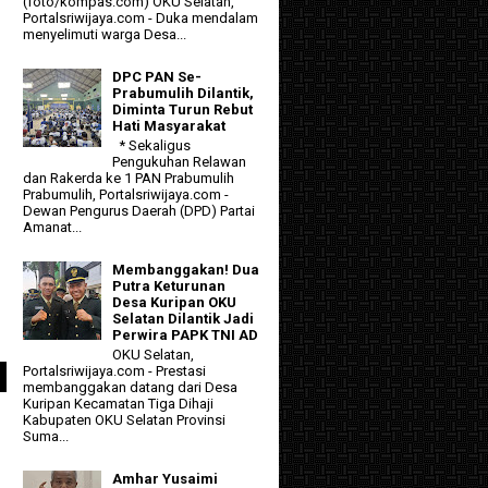
(foto/kompas.com) OKU Selatan,
Portalsriwijaya.com - Duka mendalam
menyelimuti warga Desa...
DPC PAN Se-
Prabumulih Dilantik,
Diminta Turun Rebut
Hati Masyarakat
* Sekaligus
Pengukuhan Relawan
dan Rakerda ke 1 PAN Prabumulih
Prabumulih, Portalsriwijaya.com -
Dewan Pengurus Daerah (DPD) Partai
Amanat...
Membanggakan! Dua
Putra Keturunan
Desa Kuripan OKU
Selatan Dilantik Jadi
Perwira PAPK TNI AD
OKU Selatan,
Portalsriwijaya.com - Prestasi
membanggakan datang dari Desa
Kuripan Kecamatan Tiga Dihaji
Kabupaten OKU Selatan Provinsi
Suma...
Amhar Yusaimi