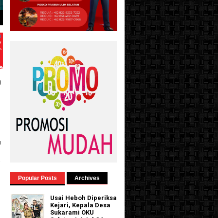
p
n
i
Popular Posts
Archives
Usai Heboh Diperiksa
Kejari, Kepala Desa
Sukarami OKU