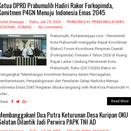
Ketua DPRD Prabumulih Hadiri Rakor Forkopimda,
Komitmen P4GN Menuju Indonesia Emas 2045
ortal Sriwijaya
Rabu, Juli 29, 2026
PRABUMULIH
,
PRABUMULIH MAS
,
REGIONAL
,
SUMSEL
No comments
Prabumulih, Portalsriwijaya.com - Pemerintah
Kota Prabumulih menggelar Rapat Koordinasi
(Rakor) Forum Koordinasi Pimpinan Daerah
(Forkopimda) Triwulan II Tahun 2026 di Ruang
Rapat Lantai I Gedung Pemerintah Kota
Prabumulih, Rabu (29/7/2026).Rakor ini
mengangkat "Membangun Komitmen Bersama dalam Pencegahan,
Pemberantasan, Penyalahgunaan dan Peredaran Gelap Narkoba Menuju
Indonesia Emas 2045."Kegiatan dibuka langsung oleh Wali Kota Prabumulih H.
rlan...
Read More
Share:
Membanggakan! Dua Putra Keturunan Desa Kuripan OKU
Selatan Dilantik Jadi Perwira PAPK TNI AD