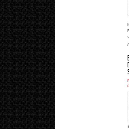
k
V
P