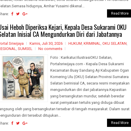
Selatan.Semasa hidupnya, Amhar Yusaimi dikenal...
Read More
Share:
Usai Heboh Diperiksa Kejari, Kepala Desa Sukarami OKU
Selatan Inisial CA Mengundurkan Diri dari Jabatannya
ortal Sriwijaya
Kamis, Juli 30, 2026
HUKUM
,
KRIMINAL
,
OKU SELATAN
,
REGIONAL
,
SUMSEL
No comments
Foto : Karikatur/ilustrasiOKU Selatan,
Portalsriwijaya.com - Kepala Desa Sukarami
Kecamatan Buay Sandang Aji Kabupaten Ogan
Komering Ulu (OKU) Selatan Provinsi Sumatera
Selatan berinisial CA, secara resmi menyatakan
mengundurkan diri dari jabatannya.Kepastian
yang bersangkutan mundur, setelah beredar
surat pernyataan tertulis yang diduga dibuat
langsung oleh yang bersangkutan tersebar di tengah masyarakat. Dalam surat
engunduran diri tersebut ditujukan...
Read More
Share: