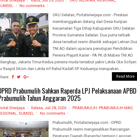
ortal Sriwijaya
Rabu, Juli 29, 2026
OKU SELATAN
,
REGIONAL
,
SUMSEL
No comments
OKU Selatan, Portalsriwijaya.com - Prestasi
membanggakan datang dari Desa Kuripan
Kecamatan Tiga Dihaji Kabupaten OKU Selatan
Provinsi Sumatera Selatan. Dua putra terbaik
desa tersebut resmi dilantik sebagai Letnan Du
TNI AD dalam upacara penutupan Pendidikan
Perwira Prajurit Karier - PA PK di Mabes TNI AD
Cilangkap, Jakarta Timur.Kedua perwira muda tersebut yakni Letda Cke Sofyan
Ar Rasyid SKom dan Letda Inf Rahul Kadafi SP. Keduanya merupakan...
Read More
Share:
DPRD Prabumulih Sahkan Raperda LPJ Pelaksanaan APBD
Prabumulih Tahun Anggaran 2025
ortal Sriwijaya
Selasa, Juli 28, 2026
PRABUMULIH
,
PRABUMULIH MAS
,
REGIONAL
,
SUMSEL
No comments
Prabumulih, Portalsriwijaya.com - DPRD
Prabumulih resmi mengesahkan Rancangan
Peraturan Daerah (Raperda) tentang Laporan