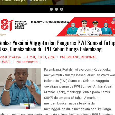
Berita Selengkapnya Klik-->>>
Amhar Yusaimi Anggota dan Pengurus PWI Sumsel Tutu
Usia, Dimakamham di TPU Kebun Bunga Palembang
ortal Sriwijaya
Jumat, Juli 31, 2026
PALEMBANG
,
REGIONAL
,
SUMSEL
No comments
Palembang, Portalsriwijaya.com - Kabar duka
menyelimuti keluarga besar Persatuan Wartawa
Indonesia (PWI) Sumatera Selatan. Anggota
sekaligus pengurus PWI Sumsel, Amhar Yusaim
(Amhar Black), meninggal dunia pada Kamis
(30/7) dalam usia 63 tahun.Almarhum
mengembuskan napas terakhir dan
meninggalkan duka mendalam bagi keluarga,
sahabat, rekan sesama wartawan, serta seluruh keluarga besar PWI Sumatera