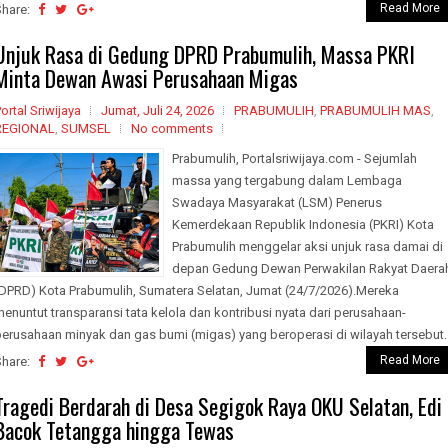
Read More
Share:
Unjuk Rasa di Gedung DPRD Prabumulih, Massa PKRI
Minta Dewan Awasi Perusahaan Migas
ortal Sriwijaya
Jumat, Juli 24, 2026
PRABUMULIH
,
PRABUMULIH MAS
,
REGIONAL
,
SUMSEL
No comments
Prabumulih, Portalsriwijaya.com - Sejumlah
massa yang tergabung dalam Lembaga
Swadaya Masyarakat (LSM) Penerus
Kemerdekaan Republik Indonesia (PKRI) Kota
Prabumulih menggelar aksi unjuk rasa damai di
depan Gedung Dewan Perwakilan Rakyat Daera
(DPRD) Kota Prabumulih, Sumatera Selatan, Jumat (24/7/2026).Mereka
enuntut transparansi tata kelola dan kontribusi nyata dari perusahaan-
erusahaan minyak dan gas bumi (migas) yang beroperasi di wilayah tersebut..
Read More
Share:
Tragedi Berdarah di Desa Segigok Raya OKU Selatan, Edi
Bacok Tetangga hingga Tewas