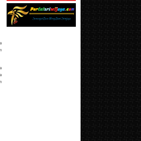
a
m
a
a
n