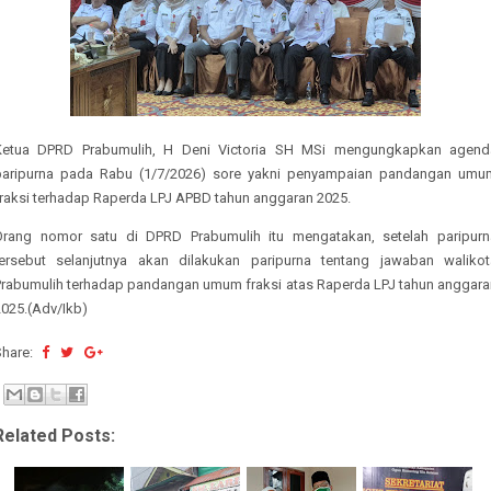
Ketua DPRD Prabumulih, H Deni Victoria SH MSi mengungkapkan agend
paripurna pada Rabu (1/7/2026) sore yakni penyampaian pandangan umu
fraksi terhadap Raperda LPJ APBD tahun anggaran 2025.
Orang nomor satu di DPRD Prabumulih itu mengatakan, setelah paripurn
tersebut selanjutnya akan dilakukan paripurna tentang jawaban walikot
Prabumulih terhadap pandangan umum fraksi atas Raperda LPJ tahun anggara
2025.(Adv/Ikb)
Share:
Related Posts: