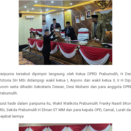
Paripurna tersebut dipimpin langsung oleh Ketua DPRD Prabumulih, H Den
ictoria SH MSi didampigi wakil ketua I, Aryono dan wakil ketua II, Ir H Di
Anom serta dihadiri Sekretaris Dewan, Desi Muharni dan para anggota DPR
Prabumulih.
urut hadir dalam paripurna itu, Wakil Walikota Prabumulih Franky Nasril SK
MSi, Sekda Prabumulih H Elman ST MM dan para kepala OPD, Camat, Lurah da
ejabat lainnya.