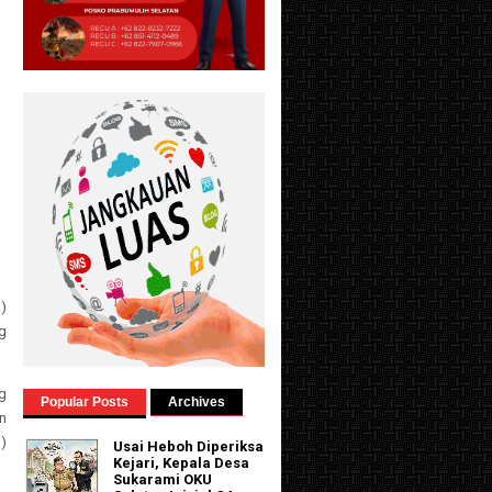
)
ng
g
Popular Posts
Archives
n
)
Usai Heboh Diperiksa
Kejari, Kepala Desa
Sukarami OKU