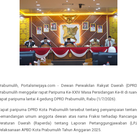
Prabumulih, Portalsriwijaya.com - Dewan Perwakilan Rakyat Daerah (DPRD
rabumulih menggelar rapat Paripurna Ke-XXIV Masa Persidangan Ke-III di rua
apat paripurna lantai 4 gedung DPRD Prabumulih, Rabu (1/7/2026).
Rapat paripurna DPRD Kota Prabumulih tersebut tentang penyampaian tentan
pemandangan umum anggota dewan atas nama Fraksi terhadap Rancanga
Peraturan Daerah (Raperda) tentang Laporan Pertanggungjawaban (LPJ
Pelaksanaan APBD Kota Prabumulih Tahun Anggaran 2025.