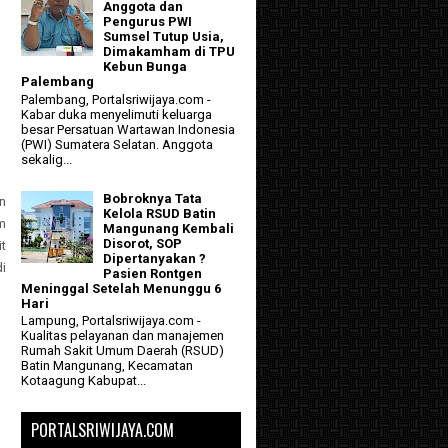
Anggota dan
Pengurus PWI
Sumsel Tutup Usia,
Dimakamham di TPU
Kebun Bunga
Palembang
Palembang, Portalsriwijaya.com -
Kabar duka menyelimuti keluarga
besar Persatuan Wartawan Indonesia
(PWI) Sumatera Selatan. Anggota
sekalig...
Bobroknya Tata
n
Kelola RSUD Batin
m
Mangunang Kembali
Disorot, SOP
t
Dipertanyakan ?
i
Pasien Rontgen
Meninggal Setelah Menunggu 6
Hari
Lampung, Portalsriwijaya.com -
Kualitas pelayanan dan manajemen
Rumah Sakit Umum Daerah (RSUD)
Batin Mangunang, Kecamatan
Kotaagung Kabupat...
PORTALSRIWIJAYA.COM