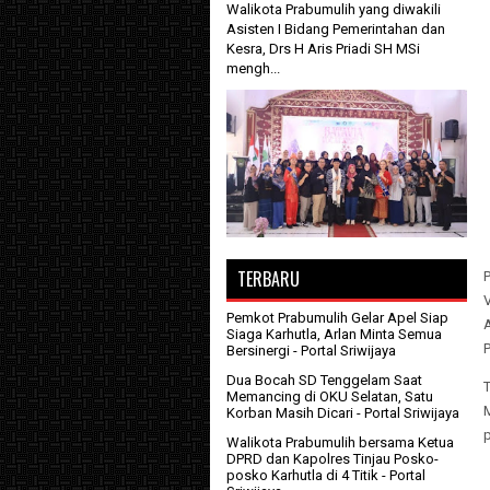
Walikota Prabumulih yang diwakili
Asisten I Bidang Pemerintahan dan
Kesra, Drs H Aris Priadi SH MSi
mengh...
TERBARU
V
Pemkot Prabumulih Gelar Apel Siap
Siaga Karhutla, Arlan Minta Semua
Bersinergi
- Portal Sriwijaya
Dua Bocah SD Tenggelam Saat
T
Memancing di OKU Selatan, Satu
Korban Masih Dicari
- Portal Sriwijaya
p
Walikota Prabumulih bersama Ketua
DPRD dan Kapolres Tinjau Posko-
posko Karhutla di 4 Titik
- Portal