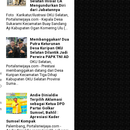
Selatan Inisial CA
Mengundurkan Diri
dari Jabatannya
Foto : Karikatur/ilustrasi OKU Selatan,
Portalsriwijaya.com - Kepala Desa
Sukarami Kecamatan Buay Sandang
Aji Kabupaten Ogan Komering Ulu (...
Membanggakan! Dua
Putra Keturunan
Desa Kuripan OKU
Selatan Dilantik Jadi
Perwira PAPK TNI AD
OKU Selatan,
Portalsriwijaya.com - Prestasi
membanggakan datang dari Desa
i
Kuripan Kecamatan Tiga Dihaji
Kabupaten OKU Selatan Provinsi
pe
Suma...
D
Andie Dinialdie
Terpilih Aklamasi
om
sebagai Ketua DPD
Partai Golkar
n
Sumsel, Bahlil :
Apresiasi Kader
Sumsel Kompak
Palembang, Portalsriwijaya.com -