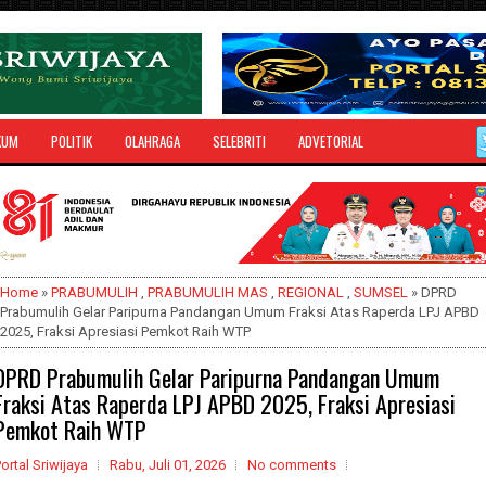
KUM
POLITIK
OLAHRAGA
SELEBRITI
ADVETORIAL
Home
»
PRABUMULIH
,
PRABUMULIH MAS
,
REGIONAL
,
SUMSEL
» DPRD
Prabumulih Gelar Paripurna Pandangan Umum Fraksi Atas Raperda LPJ APBD
2025, Fraksi Apresiasi Pemkot Raih WTP
DPRD Prabumulih Gelar Paripurna Pandangan Umum
Fraksi Atas Raperda LPJ APBD 2025, Fraksi Apresiasi
Pemkot Raih WTP
ortal Sriwijaya
Rabu, Juli 01, 2026
No comments