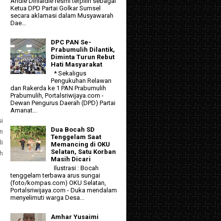
Andie Dinialdie resmi terpilih sebagai
Ketua DPD Partai Golkar Sumsel
secara aklamasi dalam Musyawarah
Dae...
DPC PAN Se-
Prabumulih Dilantik,
Diminta Turun Rebut
Hati Masyarakat
* Sekaligus
Pengukuhan Relawan
dan Rakerda ke 1 PAN Prabumulih
Prabumulih, Portalsriwijaya.com -
Dewan Pengurus Daerah (DPD) Partai
Amanat...
i
Dua Bocah SD
n
Tenggelam Saat
i
Memancing di OKU
Selatan, Satu Korban
ah
Masih Dicari
Ilustrasi : Bocah
tenggelam terbawa arus sungai
(foto/kompas.com) OKU Selatan,
Portalsriwijaya.com - Duka mendalam
menyelimuti warga Desa...
Amhar Yusaimi