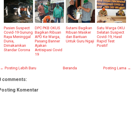
Pasien Suspect
DPC PKB OKUS
Sutami Bagikan
Satu Warga OKU
Covid-19 Gunung
Bagikan Ribuan
Ribuan Masker
Selatan Suspect
Raya Meninggal
APD Ke Warga,
dan Bantuan
Covid-19, Hasil
Dunia,
Pasang Banner
Untuk Guru Ngaji
Rapid Test
Dimakamkan
Ajakan
Positif
Standar Corona
Antisipasi Covid
19
← Posting Lebih Baru
Beranda
Posting Lama →
0 comments:
Posting Komentar