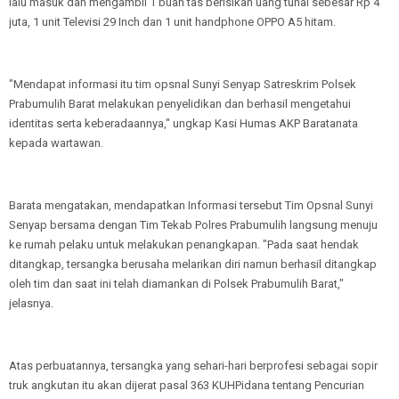
lalu masuk dan mengambil 1 buah tas berisikan uang tunai sebesar Rp 4
juta, 1 unit Televisi 29 Inch dan 1 unit handphone OPPO A5 hitam.
"Mendapat informasi itu tim opsnal Sunyi Senyap Satreskrim Polsek
Prabumulih Barat melakukan penyelidikan dan berhasil mengetahui
identitas serta keberadaannya," ungkap Kasi Humas AKP Baratanata
kepada wartawan.
Barata mengatakan, mendapatkan Informasi tersebut Tim Opsnal Sunyi
Senyap bersama dengan Tim Tekab Polres Prabumulih langsung menuju
ke rumah pelaku untuk melakukan penangkapan. "Pada saat hendak
ditangkap, tersangka berusaha melarikan diri namun berhasil ditangkap
oleh tim dan saat ini telah diamankan di Polsek Prabumulih Barat,"
jelasnya.
Atas perbuatannya, tersangka yang sehari-hari berprofesi sebagai sopir
truk angkutan itu akan dijerat pasal 363 KUHPidana tentang Pencurian