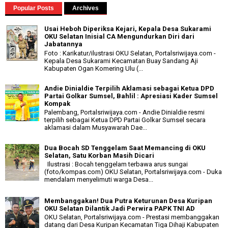
Popular Posts
Archives
Usai Heboh Diperiksa Kejari, Kepala Desa Sukarami
OKU Selatan Inisial CA Mengundurkan Diri dari
Jabatannya
Foto : Karikatur/ilustrasi OKU Selatan, Portalsriwijaya.com -
Kepala Desa Sukarami Kecamatan Buay Sandang Aji
Kabupaten Ogan Komering Ulu (...
Andie Dinialdie Terpilih Aklamasi sebagai Ketua DPD
Partai Golkar Sumsel, Bahlil : Apresiasi Kader Sumsel
Kompak
Palembang, Portalsriwijaya.com - Andie Dinialdie resmi
terpilih sebagai Ketua DPD Partai Golkar Sumsel secara
aklamasi dalam Musyawarah Dae...
Dua Bocah SD Tenggelam Saat Memancing di OKU
Selatan, Satu Korban Masih Dicari
Ilustrasi : Bocah tenggelam terbawa arus sungai
(foto/kompas.com) OKU Selatan, Portalsriwijaya.com - Duka
mendalam menyelimuti warga Desa...
Membanggakan! Dua Putra Keturunan Desa Kuripan
OKU Selatan Dilantik Jadi Perwira PAPK TNI AD
OKU Selatan, Portalsriwijaya.com - Prestasi membanggakan
datang dari Desa Kuripan Kecamatan Tiga Dihaji Kabupaten