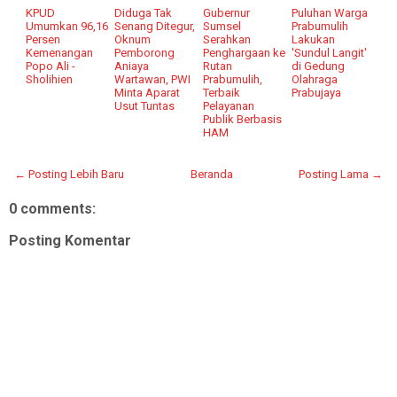
KPUD
Diduga Tak
Gubernur
Puluhan Warga
Umumkan 96,16
Senang Ditegur,
Sumsel
Prabumulih
Persen
Oknum
Serahkan
Lakukan
Kemenangan
Pemborong
Penghargaan ke
'Sundul Langit'
Popo Ali -
Aniaya
Rutan
di Gedung
Sholihien
Wartawan, PWI
Prabumulih,
Olahraga
Minta Aparat
Terbaik
Prabujaya
Usut Tuntas
Pelayanan
Publik Berbasis
HAM
← Posting Lebih Baru
Beranda
Posting Lama →
0 comments:
Posting Komentar