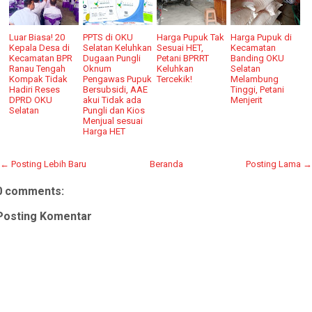
Luar Biasa! 20
PPTS di OKU
Harga Pupuk Tak
Harga Pupuk di
Kepala Desa di
Selatan Keluhkan
Sesuai HET,
Kecamatan
Kecamatan BPR
Dugaan Pungli
Petani BPRRT
Banding OKU
Ranau Tengah
Oknum
Keluhkan
Selatan
Kompak Tidak
Pengawas Pupuk
Tercekik!
Melambung
Hadiri Reses
Bersubsidi, AAE
Tinggi, Petani
DPRD OKU
akui Tidak ada
Menjerit
Selatan
Pungli dan Kios
Menjual sesuai
Harga HET
← Posting Lebih Baru
Beranda
Posting Lama →
0 comments:
Posting Komentar