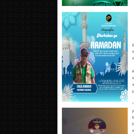
j
"
M