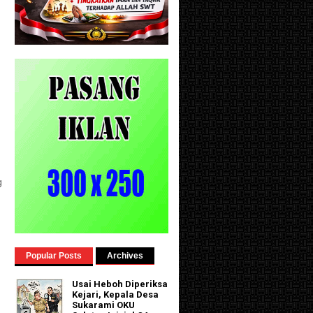
g
Popular Posts
Archives
Usai Heboh Diperiksa
Kejari, Kepala Desa
Sukarami OKU