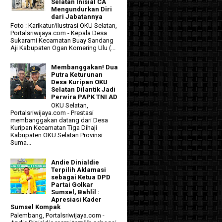
Selatan Inisial CA
Mengundurkan Diri
dari Jabatannya
Foto : Karikatur/ilustrasi OKU Selatan,
Portalsriwijaya.com - Kepala Desa
Sukarami Kecamatan Buay Sandang
Aji Kabupaten Ogan Komering Ulu (...
Membanggakan! Dua
Putra Keturunan
Desa Kuripan OKU
Selatan Dilantik Jadi
Perwira PAPK TNI AD
OKU Selatan,
Portalsriwijaya.com - Prestasi
membanggakan datang dari Desa
Kuripan Kecamatan Tiga Dihaji
Kabupaten OKU Selatan Provinsi
Suma...
Andie Dinialdie
Terpilih Aklamasi
sebagai Ketua DPD
Partai Golkar
Sumsel, Bahlil :
Apresiasi Kader
Sumsel Kompak
Palembang, Portalsriwijaya.com -