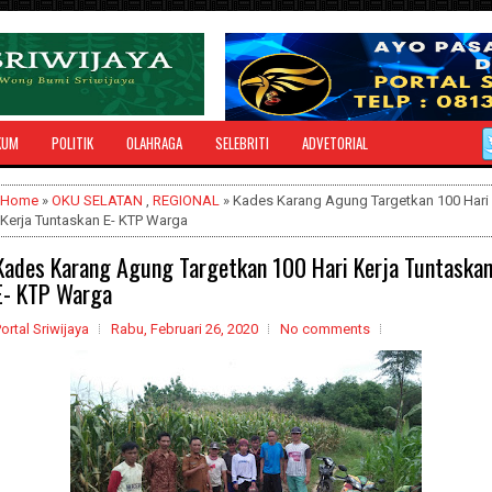
KUM
POLITIK
OLAHRAGA
SELEBRITI
ADVETORIAL
Home
»
OKU SELATAN
,
REGIONAL
» Kades Karang Agung Targetkan 100 Hari
Kerja Tuntaskan E- KTP Warga
Kades Karang Agung Targetkan 100 Hari Kerja Tuntaska
E- KTP Warga
ortal Sriwijaya
Rabu, Februari 26, 2020
No comments