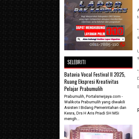
t
"
s
s
SELEBRITI
"
Batavia Vocal Festival II 2025,
D
Ruang Ekspresi Kreativitas
Pelajar Prabumulih
Prabumulih, Portalsriwijaya.com -
Walikota Prabumulih yang diwakili
Asisten I Bidang Pemerintahan dan
Kesra, Drs H Aris Priadi SH MSi
mengh...