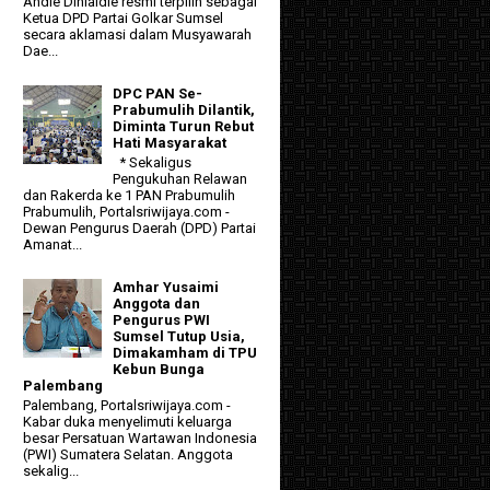
Andie Dinialdie resmi terpilih sebagai
Ketua DPD Partai Golkar Sumsel
secara aklamasi dalam Musyawarah
Dae...
DPC PAN Se-
Prabumulih Dilantik,
Diminta Turun Rebut
Hati Masyarakat
* Sekaligus
Pengukuhan Relawan
dan Rakerda ke 1 PAN Prabumulih
Prabumulih, Portalsriwijaya.com -
Dewan Pengurus Daerah (DPD) Partai
Amanat...
Amhar Yusaimi
Anggota dan
Pengurus PWI
Sumsel Tutup Usia,
Dimakamham di TPU
Kebun Bunga
Palembang
Palembang, Portalsriwijaya.com -
Kabar duka menyelimuti keluarga
besar Persatuan Wartawan Indonesia
(PWI) Sumatera Selatan. Anggota
sekalig...