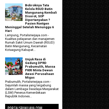
Bobroknya Tata
Kelola RSUD Batin
Mangunang Kembali
Disorot, SOP
Dipertanyakan ?
Pasien Rontgen
Meninggal Setelah Menunggu 6
Hari
Lampung, Portalsriwijaya.com -
Kualitas pelayanan dan manajemen
Rumah Sakit Umum Daerah (RSUD)
Batin Mangunang, Kecamatan
Kotaagung Kabupat...
Unjuk Rasa di
Gedung DPRD
Prabumulih, Massa
PKRI Minta Dewan
Awasi Perusahaan
Migas
Prabumulih, Portalsriwijaya.com -
Sejumlah massa yang tergabung
dalam Lembaga Swadaya Masyarakat
(LSM) Penerus Kemerdekaan
Republik Indones...
PORTALSRIWIJAYA.COM