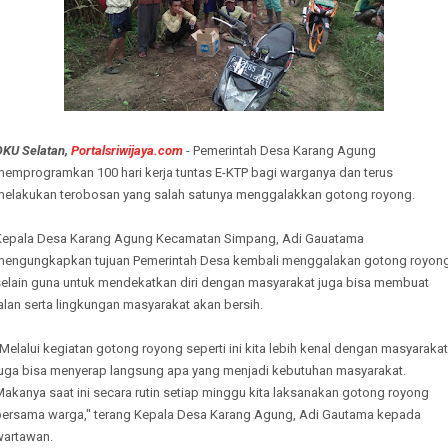
OKU Selatan,
Portalsriwijaya.com
- Pemerintah Desa Karang Agung
memprogramkan 100 hari kerja tuntas E-KTP bagi warganya dan terus
melakukan terobosan yang salah satunya menggalakkan gotong royong.
Kepala Desa Karang Agung Kecamatan Simpang, Adi Gauatama
mengungkapkan tujuan Pemerintah Desa kembali menggalakan gotong royon
selain guna untuk mendekatkan diri dengan masyarakat juga bisa membuat
alan serta lingkungan masyarakat akan bersih.
Melalui kegiatan gotong royong seperti ini kita lebih kenal dengan masyarakat
juga bisa menyerap langsung apa yang menjadi kebutuhan masyarakat.
akanya saat ini secara rutin setiap minggu kita laksanakan gotong royong
bersama warga," terang Kepala Desa Karang Agung, Adi Gautama kepada
wartawan.