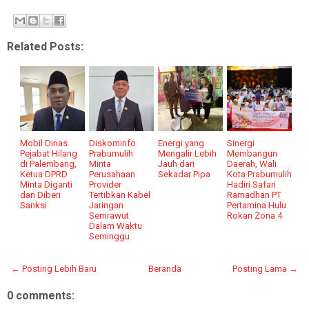
Related Posts:
Mobil Dinas
Diskominfo
Energi yang
Sinergi
Pejabat Hilang
Prabumulih
Mengalir Lebih
Membangun
di Palembang,
Minta
Jauh dari
Daerah, Wali
Ketua DPRD
Perusahaan
Sekadar Pipa
Kota Prabumulih
Minta Diganti
Provider
Hadiri Safari
dan Diberi
Tertibkan Kabel
Ramadhan PT
Sanksi
Jaringan
Pertamina Hulu
Semrawut
Rokan Zona 4
Dalam Waktu
Seminggu
← Posting Lebih Baru
Beranda
Posting Lama →
0 comments: