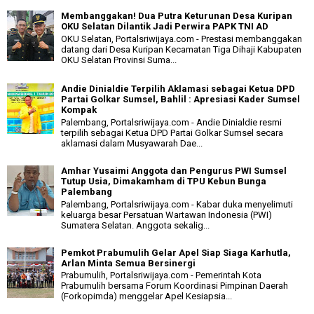
Membanggakan! Dua Putra Keturunan Desa Kuripan
OKU Selatan Dilantik Jadi Perwira PAPK TNI AD
OKU Selatan, Portalsriwijaya.com - Prestasi membanggakan
datang dari Desa Kuripan Kecamatan Tiga Dihaji Kabupaten
OKU Selatan Provinsi Suma...
Andie Dinialdie Terpilih Aklamasi sebagai Ketua DPD
Partai Golkar Sumsel, Bahlil : Apresiasi Kader Sumsel
Kompak
Palembang, Portalsriwijaya.com - Andie Dinialdie resmi
terpilih sebagai Ketua DPD Partai Golkar Sumsel secara
aklamasi dalam Musyawarah Dae...
Amhar Yusaimi Anggota dan Pengurus PWI Sumsel
Tutup Usia, Dimakamham di TPU Kebun Bunga
Palembang
Palembang, Portalsriwijaya.com - Kabar duka menyelimuti
keluarga besar Persatuan Wartawan Indonesia (PWI)
Sumatera Selatan. Anggota sekalig...
Pemkot Prabumulih Gelar Apel Siap Siaga Karhutla,
Arlan Minta Semua Bersinergi
Prabumulih, Portalsriwijaya.com - Pemerintah Kota
Prabumulih bersama Forum Koordinasi Pimpinan Daerah
(Forkopimda) menggelar Apel Kesiapsia...