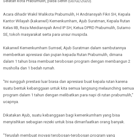
Selatan kota Prabumulih, pada Senin (03/02/2020).
Acara dihadir Wakil Walikota Prabumulih, H Andriansyah Fikri SH, Kepala
Kantor Wilayah (kakanwil) Kemenkumham, Ajub Suratman, Kepala Rutan
Kelas IIB, Reza Meidiansyah Amd IP SH, Ketua DPRD Prabumulih, Sutarno
SE, tokoh masyarakat serta para unsur muspida.
Kakanwil Kemenkumham Sumsel, Ajub Suratman dalam sambutannya
memberikan apresiasi dan pujian kepada Rutan Prabumulih, dimana
dalam 1 tahun bisa membuat terobosan program dengan membangun 2
musholla dan 1 bedah rumah.
"Ini sungguh prestasi luar biasa dan apresiasi buat kepala rutan karena
suatu bentuk kebanggaan untuk kita semua langsung melaunching semua
program dalam 1 tahun dengan melibatkan para napi di rutan prabumulih,"
ucapnya.
Dikatakan Ajub, suatu kebanggaan bagi kemenkumham yang bisa
menyisihkan sebagian rezeki untuk bisa dimanfaatkan orang banyak.
"Teruslah membuat inovasi terobosan-terobosan program yang