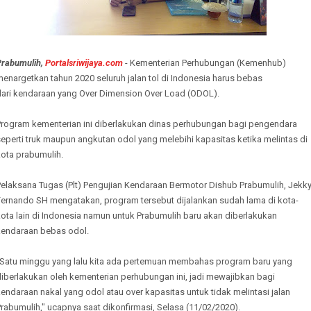
Prabumulih,
Portalsriwijaya.com
- Kementerian Perhubungan (Kemenhub)
enargetkan tahun 2020 seluruh jalan tol di Indonesia harus bebas
dari kendaraan yang Over Dimension Over Load (ODOL).
Program kementerian ini diberlakukan dinas perhubungan bagi pengendara
eperti truk maupun angkutan odol yang melebihi kapasitas ketika melintas di
kota prabumulih.
Pelaksana Tugas (Plt) Pengujian Kendaraan Bermotor Dishub Prabumulih, Jekk
Fernando SH mengatakan, program tersebut dijalankan sudah lama di kota-
ota lain di Indonesia namun untuk Prabumulih baru akan diberlakukan
kendaraan bebas odol.
"Satu minggu yang lalu kita ada pertemuan membahas program baru yang
iberlakukan oleh kementerian perhubungan ini, jadi mewajibkan bagi
endaraan nakal yang odol atau over kapasitas untuk tidak melintasi jalan
rabumulih," ucapnya saat dikonfirmasi, Selasa (11/02/2020).