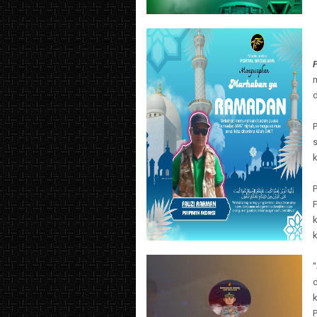
m
s
k
d
k
P