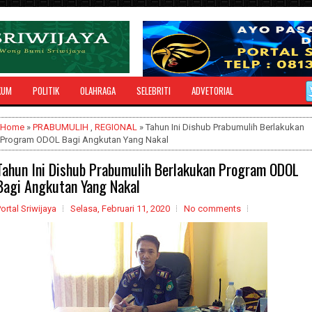
KUM
POLITIK
OLAHRAGA
SELEBRITI
ADVETORIAL
Home
»
PRABUMULIH
,
REGIONAL
» Tahun Ini Dishub Prabumulih Berlakukan
Program ODOL Bagi Angkutan Yang Nakal
Tahun Ini Dishub Prabumulih Berlakukan Program ODOL
Bagi Angkutan Yang Nakal
ortal Sriwijaya
Selasa, Februari 11, 2020
No comments