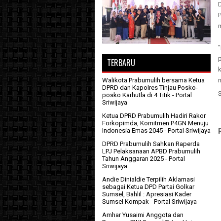
p
TERBARU
n
Walikota Prabumulih bersama Ketua
DPRD dan Kapolres Tinjau Posko-
posko Karhutla di 4 Titik
- Portal
Sriwijaya
Ketua DPRD Prabumulih Hadiri Rakor
Forkopimda, Komitmen P4GN Menuju
Indonesia Emas 2045
- Portal Sriwijaya
DPRD Prabumulih Sahkan Raperda
LPJ Pelaksanaan APBD Prabumulih
Tahun Anggaran 2025
- Portal
Sriwijaya
Andie Dinialdie Terpilih Aklamasi
sebagai Ketua DPD Partai Golkar
Sumsel, Bahlil : Apresiasi Kader
Sumsel Kompak
- Portal Sriwijaya
Amhar Yusaimi Anggota dan