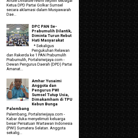
Andie Dinialdie resmi terpilih sebagai
t
Ketua DPD Partai Golkar Sumsel
secara aklamasi dalam Musyawarah
Dae...
DPC PAN Se-
Prabumulih Dilantik,
Diminta Turun Rebut
Hati Masyarakat
* Sekaligus
Pengukuhan Relawan
dan Rakerda ke 1 PAN Prabumulih
Prabumulih, Portalsriwijaya.com -
Dewan Pengurus Daerah (DPD) Partai
Amanat...
Amhar Yusaimi
Anggota dan
Pengurus PWI
Sumsel Tutup Usia,
Dimakamham di TPU
Kebun Bunga
Palembang
Palembang, Portalsriwijaya.com -
Kabar duka menyelimuti keluarga
besar Persatuan Wartawan Indonesia
(PWI) Sumatera Selatan. Anggota
sekalig...