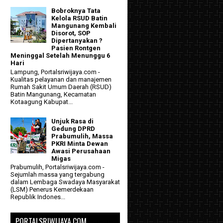
Bobroknya Tata
Kelola RSUD Batin
Mangunang Kembali
Disorot, SOP
Dipertanyakan ?
Pasien Rontgen
Meninggal Setelah Menunggu 6
Hari
Lampung, Portalsriwijaya.com -
Kualitas pelayanan dan manajemen
Rumah Sakit Umum Daerah (RSUD)
Batin Mangunang, Kecamatan
Kotaagung Kabupat...
Unjuk Rasa di
Gedung DPRD
Prabumulih, Massa
PKRI Minta Dewan
Awasi Perusahaan
Migas
Prabumulih, Portalsriwijaya.com -
Sejumlah massa yang tergabung
dalam Lembaga Swadaya Masyarakat
(LSM) Penerus Kemerdekaan
Republik Indones...
PORTALSRIWIJAYA.COM