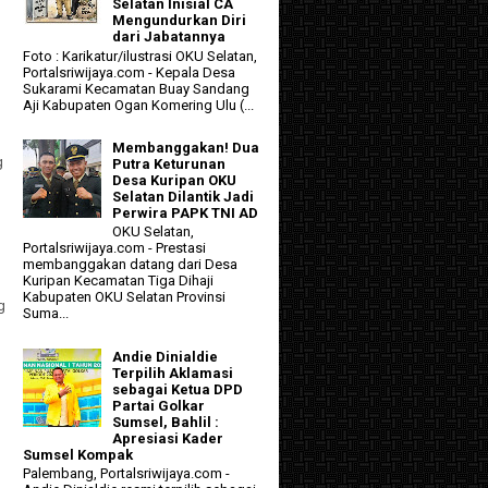
Selatan Inisial CA
Mengundurkan Diri
dari Jabatannya
Foto : Karikatur/ilustrasi OKU Selatan,
Portalsriwijaya.com - Kepala Desa
Sukarami Kecamatan Buay Sandang
Aji Kabupaten Ogan Komering Ulu (...
Membanggakan! Dua
g
Putra Keturunan
Desa Kuripan OKU
Selatan Dilantik Jadi
Perwira PAPK TNI AD
OKU Selatan,
Portalsriwijaya.com - Prestasi
membanggakan datang dari Desa
Kuripan Kecamatan Tiga Dihaji
Kabupaten OKU Selatan Provinsi
g
Suma...
Andie Dinialdie
Terpilih Aklamasi
sebagai Ketua DPD
Partai Golkar
Sumsel, Bahlil :
Apresiasi Kader
Sumsel Kompak
Palembang, Portalsriwijaya.com -