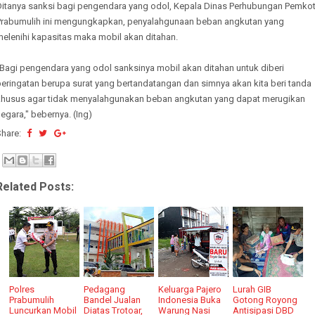
Ditanya sanksi bagi pengendara yang odol, Kepala Dinas Perhubungan Pemko
Prabumulih ini mengungkapkan, penyalahgunaan beban angkutan yang
melenihi kapasitas maka mobil akan ditahan.
"Bagi pengendara yang odol sanksinya mobil akan ditahan untuk diberi
eringatan berupa surat yang bertandatangan dan simnya akan kita beri tanda
khusus agar tidak menyalahgunakan beban angkutan yang dapat merugikan
egara," bebernya. (Ing)
Share:
Related Posts:
Polres
Pedagang
Keluarga Pajero
Lurah GIB
Prabumulih
Bandel Jualan
Indonesia Buka
Gotong Royong
Luncurkan Mobil
Diatas Trotoar,
Warung Nasi
Antisipasi DBD