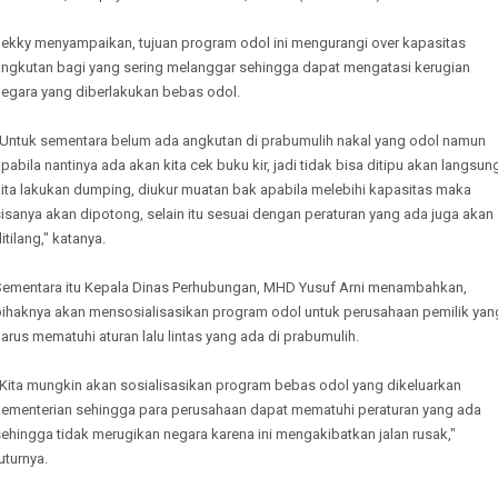
Jekky menyampaikan, tujuan program odol ini mengurangi over kapasitas
angkutan bagi yang sering melanggar sehingga dapat mengatasi kerugian
negara yang diberlakukan bebas odol.
"Untuk sementara belum ada angkutan di prabumulih nakal yang odol namun
pabila nantinya ada akan kita cek buku kir, jadi tidak bisa ditipu akan langsun
kita lakukan dumping, diukur muatan bak apabila melebihi kapasitas maka
isanya akan dipotong, selain itu sesuai dengan peraturan yang ada juga akan
itilang," katanya.
Sementara itu Kepala Dinas Perhubungan, MHD Yusuf Arni menambahkan,
pihaknya akan mensosialisasikan program odol untuk perusahaan pemilik yan
arus mematuhi aturan lalu lintas yang ada di prabumulih.
"Kita mungkin akan sosialisasikan program bebas odol yang dikeluarkan
kementerian sehingga para perusahaan dapat mematuhi peraturan yang ada
ehingga tidak merugikan negara karena ini mengakibatkan jalan rusak,"
uturnya.