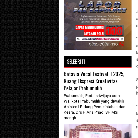
a
s
SELEBRITI
d
Batavia Vocal Festival II 2025,
Ruang Ekspresi Kreativitas
Pelajar Prabumulih
h
Prabumulih, Portalsriwijaya.com -
Walikota Prabumulih yang diwakili
Asisten I Bidang Pemerintahan dan
Kesra, Drs H Aris Priadi SH MSi
mengh...
s
t