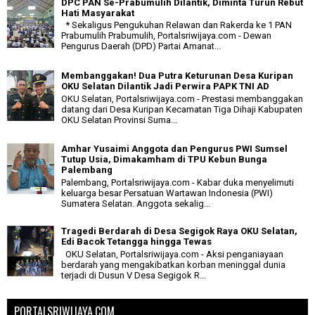
DPC PAN Se-Prabumulih Dilantik, Diminta Turun Rebut
Hati Masyarakat
* Sekaligus Pengukuhan Relawan dan Rakerda ke 1 PAN
Prabumulih Prabumulih, Portalsriwijaya.com - Dewan
Pengurus Daerah (DPD) Partai Amanat...
Membanggakan! Dua Putra Keturunan Desa Kuripan
OKU Selatan Dilantik Jadi Perwira PAPK TNI AD
OKU Selatan, Portalsriwijaya.com - Prestasi membanggakan
datang dari Desa Kuripan Kecamatan Tiga Dihaji Kabupaten
OKU Selatan Provinsi Suma...
Amhar Yusaimi Anggota dan Pengurus PWI Sumsel
Tutup Usia, Dimakamham di TPU Kebun Bunga
Palembang
Palembang, Portalsriwijaya.com - Kabar duka menyelimuti
keluarga besar Persatuan Wartawan Indonesia (PWI)
Sumatera Selatan. Anggota sekalig...
Tragedi Berdarah di Desa Segigok Raya OKU Selatan,
Edi Bacok Tetangga hingga Tewas
OKU Selatan, Portalsriwijaya.com - Aksi penganiayaan
berdarah yang mengakibatkan korban meninggal dunia
terjadi di Dusun V Desa Segigok R...
PORTALSRIWIJAYA.COM