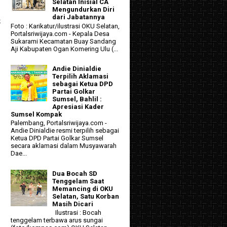
Selatan Inisial CA
Mengundurkan Diri
dari Jabatannya
k
Foto : Karikatur/ilustrasi OKU Selatan,
Portalsriwijaya.com - Kepala Desa
Sukarami Kecamatan Buay Sandang
Aji Kabupaten Ogan Komering Ulu (...
Andie Dinialdie
Terpilih Aklamasi
sebagai Ketua DPD
Partai Golkar
Sumsel, Bahlil :
Apresiasi Kader
Sumsel Kompak
Palembang, Portalsriwijaya.com -
Andie Dinialdie resmi terpilih sebagai
Ketua DPD Partai Golkar Sumsel
secara aklamasi dalam Musyawarah
Dae...
Dua Bocah SD
Tenggelam Saat
Memancing di OKU
Selatan, Satu Korban
Masih Dicari
Ilustrasi : Bocah
tenggelam terbawa arus sungai