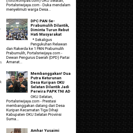
(foto/kompas.com) OKU Selatan,
Portalsriwijaya.com - Duka mendalam
menyelimuti warga Desa...
DPC PAN Se-
Prabumulih Dilantik,
P
Diminta Turun Rebut
Hati Masyarakat
* Sekaligus
Pengukuhan Relawan
dan Rakerda ke 1 PAN Prabumulih
Prabumulih, Portalsriwijaya.com -
Dewan Pengurus Daerah (DPD) Partai
Amanat...
m
Membanggakan! Dua
Putra Keturunan
ak
Desa Kuripan OKU
Selatan Dilantik Jadi
Perwira PAPK TNI AD
OKU Selatan,
Portalsriwijaya.com - Prestasi
membanggakan datang dari Desa
Kuripan Kecamatan Tiga Dihaji
Kabupaten OKU Selatan Provinsi
Suma...
Amhar Yusaimi