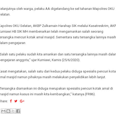
Selanjutnya oleh warga, pelaku AA digelandang ke sel tahanan Mapolres OKU
elatan.
Kapolres OKU Selatan, AKBP Zulkarnain Harahap SIK melalui Kasatreskrim, AK
Kurniawi HB SIK MH membenarkan telah mengamankan salah seorang
tersangka mencuri kotak amal masjid. Sementara satu tersangka lainnya masih
dalam pengejaran
"Salah satu pelaku sudah kita amankan dan satu tersangka lainnya masih dala
engejaran anggota," ujar Kurniawi, Kamis (25/6/2020).
asat mengatakan, salah satu dari kedua pelaku diduga spesialis pencuri kot
amal masjid namun pihaknya masih melakukan penyelidikan lebih lanjut.
"Tersangka diamankan ini diduga merupakan spesialis pencuri kotak amal di
masjid namun kasus ini masih kita kembangkan," katanya.(FR86).
Share: