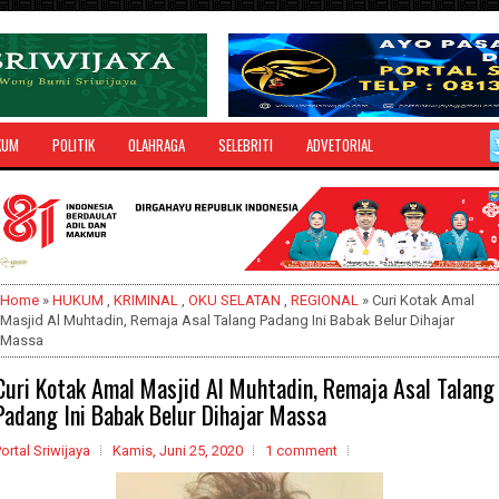
KUM
POLITIK
OLAHRAGA
SELEBRITI
ADVETORIAL
Home
»
HUKUM
,
KRIMINAL
,
OKU SELATAN
,
REGIONAL
» Curi Kotak Amal
Masjid Al Muhtadin, Remaja Asal Talang Padang Ini Babak Belur Dihajar
Massa
Curi Kotak Amal Masjid Al Muhtadin, Remaja Asal Talang
Padang Ini Babak Belur Dihajar Massa
ortal Sriwijaya
Kamis, Juni 25, 2020
1 comment