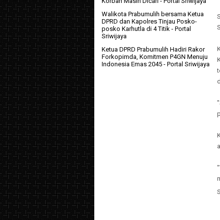
Korban Masih Dicari
- Portal Sriwijaya
Walikota Prabumulih bersama Ketua
DPRD dan Kapolres Tinjau Posko-
S
posko Karhutla di 4 Titik
- Portal
Sriwijaya
Ketua DPRD Prabumulih Hadiri Rakor
Forkopimda, Komitmen P4GN Menuju
Indonesia Emas 2045
- Portal Sriwijaya
p
K