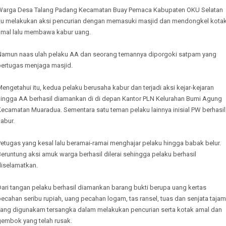
Warga Desa Talang Padang Kecamatan Buay Pemaca Kabupaten OKU Selatan
itu melakukan aksi pencurian dengan memasuki masjid dan mendongkel kota
amal lalu membawa kabur uang.
Namun naas ulah pelaku AA dan seorang temannya diporgoki satpam yang
bertugas menjaga masjid.
engetahui itu, kedua pelaku berusaha kabur dan terjadi aksi kejar-kejaran
hingga AA berhasil diamankan di di depan Kantor PLN Kelurahan Bumi Agung
Kecamatan Muaradua. Sementara satu teman pelaku lainnya inisial PW berhasil
abur.
etugas yang kesal lalu beramai-ramai menghajar pelaku hingga babak belur.
eruntung aksi amuk warga berhasil dilerai sehingga pelaku berhasil
diselamatkan.
Dari tangan pelaku berhasil diamankan barang bukti berupa uang kertas
ecahan seribu rupiah, uang pecahan logam, tas ransel, tuas dan senjata tajam
yang digunakam tersangka dalam melakukan pencurian serta kotak amal dan
gembok yang telah rusak.