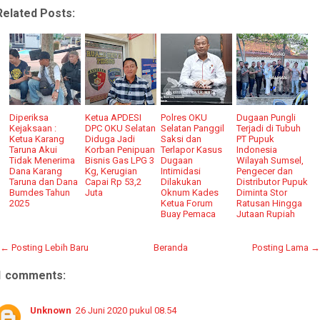
Related Posts:
Diperiksa
Ketua APDESI
Polres OKU
Dugaan Pungli
Kejaksaan :
DPC OKU Selatan
Selatan Panggil
Terjadi di Tubuh
Ketua Karang
Diduga Jadi
Saksi dan
PT Pupuk
Taruna Akui
Korban Penipuan
Terlapor Kasus
Indonesia
Tidak Menerima
Bisnis Gas LPG 3
Dugaan
Wilayah Sumsel,
Dana Karang
Kg, Kerugian
Intimidasi
Pengecer dan
Taruna dan Dana
Capai Rp 53,2
Dilakukan
Distributor Pupuk
Bumdes Tahun
Juta
Oknum Kades
Diminta Stor
2025
Ketua Forum
Ratusan Hingga
Buay Pemaca
Jutaan Rupiah
← Posting Lebih Baru
Beranda
Posting Lama →
1 comments:
Unknown
26 Juni 2020 pukul 08.54