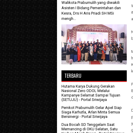
Walikota Prabumulih yang diwakili
Asisten I Bidang Pemerintahan dan
Kesra, Drs H Aris Priadi SH MSi
mengh...
M
k
TERBARU
P
Hutama Karya Dukung Gerakan
B
Nasional Zero ODOL Melalui
Kampanye Selamat Sampai Tujuan
(SETUJU)
- Portal Sriwijaya
Pemkot Prabumulih Gelar Apel Siap
Siaga Karhutla, Arlan Minta Semua
Bersinergi
- Portal Sriwijaya
p
Dua Bocah SD Tenggelam Saat
Memancing di OKU Selatan, Satu