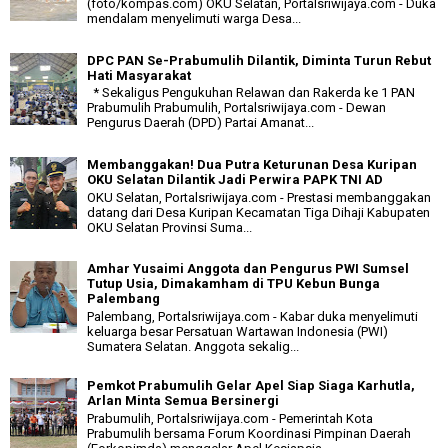
(foto/kompas.com) OKU Selatan, Portalsriwijaya.com - Duka
mendalam menyelimuti warga Desa...
DPC PAN Se-Prabumulih Dilantik, Diminta Turun Rebut
Hati Masyarakat
* Sekaligus Pengukuhan Relawan dan Rakerda ke 1 PAN
Prabumulih Prabumulih, Portalsriwijaya.com - Dewan
Pengurus Daerah (DPD) Partai Amanat...
Membanggakan! Dua Putra Keturunan Desa Kuripan
OKU Selatan Dilantik Jadi Perwira PAPK TNI AD
OKU Selatan, Portalsriwijaya.com - Prestasi membanggakan
datang dari Desa Kuripan Kecamatan Tiga Dihaji Kabupaten
OKU Selatan Provinsi Suma...
Amhar Yusaimi Anggota dan Pengurus PWI Sumsel
Tutup Usia, Dimakamham di TPU Kebun Bunga
Palembang
Palembang, Portalsriwijaya.com - Kabar duka menyelimuti
keluarga besar Persatuan Wartawan Indonesia (PWI)
Sumatera Selatan. Anggota sekalig...
Pemkot Prabumulih Gelar Apel Siap Siaga Karhutla,
Arlan Minta Semua Bersinergi
Prabumulih, Portalsriwijaya.com - Pemerintah Kota
Prabumulih bersama Forum Koordinasi Pimpinan Daerah