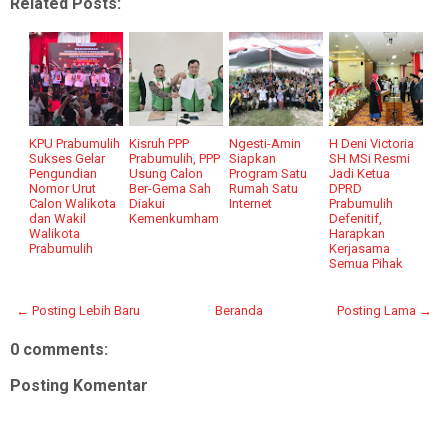
Related Posts:
KPU Prabumulih
Kisruh PPP
Ngesti-Amin
H Deni Victoria
Sukses Gelar
Prabumulih, PPP
Siapkan
SH MSi Resmi
Pengundian
Usung Calon
Program Satu
Jadi Ketua
Nomor Urut
Ber-Gema Sah
Rumah Satu
DPRD
Calon Walikota
Diakui
Internet
Prabumulih
dan Wakil
Kemenkumham
Defenitif,
Walikota
Harapkan
Prabumulih
Kerjasama
Semua Pihak
← Posting Lebih Baru
Beranda
Posting Lama →
0 comments:
Posting Komentar