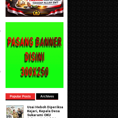
a
a
a
Popular Posts
Archives
Usai Heboh Diperiksa
Kejari, Kepala Desa
Sukarami OKU