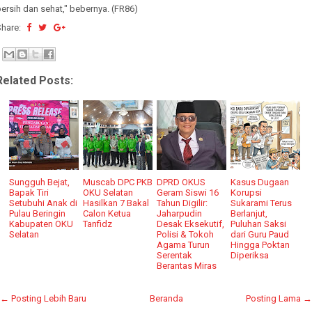
ersih dan sehat," bebernya. (FR86)
Share:
Related Posts:
Sungguh Bejat,
Muscab DPC PKB
DPRD OKUS
Kasus Dugaan
Bapak Tiri
OKU Selatan
Geram Siswi 16
Korupsi
Setubuhi Anak di
Hasilkan 7 Bakal
Tahun Digilir:
Sukarami Terus
Pulau Beringin
Calon Ketua
Jaharpudin
Berlanjut,
Kabupaten OKU
Tanfidz
Desak Eksekutif,
Puluhan Saksi
Selatan
Polisi & Tokoh
dari Guru Paud
Agama Turun
Hingga Poktan
Serentak
Diperiksa
Berantas Miras
← Posting Lebih Baru
Beranda
Posting Lama →