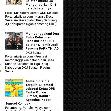
Selatan Inisial CA
Mengundurkan Diri
dari Jabatannya
Foto : Karikatur/ilustrasi OKU Selatan,
Portalsriwijaya.com - Kepala Desa
Sukarami Kecamatan Buay Sandang
Aji Kabupaten Ogan Komering Ulu (...
Membanggakan! Dua
Putra Keturunan
Desa Kuripan OKU
n
Selatan Dilantik Jadi
Perwira PAPK TNI AD
OKU Selatan,
Portalsriwijaya.com - Prestasi
membanggakan datang dari Desa
Kuripan Kecamatan Tiga Dihaji
n
Kabupaten OKU Selatan Provinsi
n
Suma...
Andie Dinialdie
Terpilih Aklamasi
sebagai Ketua DPD
Partai Golkar
Sumsel, Bahlil :
Apresiasi Kader
Sumsel Kompak
Palembang, Portalsriwijaya.com -