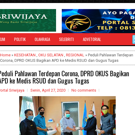
KUM
POLITIK
OLAHRAGA
SELEBRITI
ADVETORIAL
Home
»
KESEHATAN
,
OKU SELATAN
,
REGIONAL
» Peduli Pahlawan Terdepan
Corona, DPRD OKUS Bagikan APD ke Medis RSUD dan Gugus Tugas
Peduli Pahlawan Terdepan Corona, DPRD OKUS Bagikan
APD ke Medis RSUD dan Gugus Tugas
ortal Sriwijaya
Senin, April 27, 2020
No comments