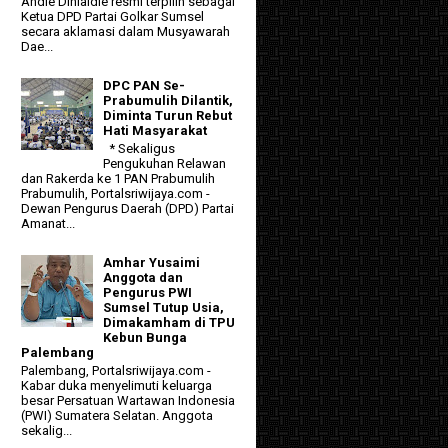
Andie Dinialdie resmi terpilih sebagai
Ketua DPD Partai Golkar Sumsel
secara aklamasi dalam Musyawarah
Dae...
DPC PAN Se-
Prabumulih Dilantik,
Diminta Turun Rebut
Hati Masyarakat
* Sekaligus
Pengukuhan Relawan
dan Rakerda ke 1 PAN Prabumulih
Prabumulih, Portalsriwijaya.com -
Dewan Pengurus Daerah (DPD) Partai
Amanat...
Amhar Yusaimi
Anggota dan
Pengurus PWI
Sumsel Tutup Usia,
Dimakamham di TPU
Kebun Bunga
Palembang
Palembang, Portalsriwijaya.com -
Kabar duka menyelimuti keluarga
besar Persatuan Wartawan Indonesia
(PWI) Sumatera Selatan. Anggota
sekalig...