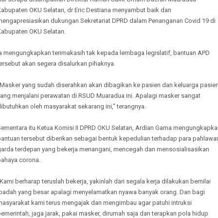
Kabupaten OKU Selatan, dr Eric Destiana menyambut baik dan
mengapresiasikan dukungan Sekretariat DPRD dalam Penanganan Covid 19 di
Kabupaten OKU Selatan.
Ia mengungkapkan terimakasih tak kepada lembaga legislatif, bantuan APD
ersebut akan segera disalurkan pihaknya.
"Masker yang sudah diserahkan akan dibagikan ke pasien dan keluarga pasie
yang menjalani perawatan di RSUD Muaradua ini. Apalagi masker sangat
ibutuhkan oleh masyarakat sekarang ini," terangnya.
Sementara itu Ketua Komisi II DPRD OKU Selatan, Ardian Gama mengungkapka
bantuan tersebut diberikan sebagai bentuk kepedulian terhadap para pahlawa
garda terdepan yang bekerja menangani, mencegah dan mensosialisasikan
bahaya corona.
Kami berharap teruslah bekerja, yakinlah dari segala kerja dilakukan bernilai
ibadah yang besar apalagi menyelamatkan nyawa banyak orang. Dan bagi
masyarakat kami terus mengajak dan mengimbau agar patuhi intruksi
emerintah, jaga jarak, pakai masker, dirumah saja dan terapkan pola hidup