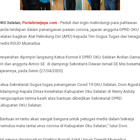
OKU Selatan,
Portalsriwijaya.com
- Peduli dan ingin melindungi para pahlawan
garda terdepan dalam penanganan pasien corona, jajaran anggota DPRD OKU
Selatan bagikan Alat Pelindung Diri (APD) kepada Tim Gugus Tugas dan tenag
medis RSUD Muaradua.
Penyerahan dipimpin langsung Ketua Komisi II DPRD OKU Selatan Ardian Gama
SH dan anggota Anton SE di dampingi Sekretaris Dewan Ismail SE Msi besert
ajarannya, pada Senin (27/04/2020).
Ketua Sekretariat Gugus tugas penanganan Covid 19 OKU Selatan, Doni Agust
didampingi Kepala Dinas Kesehatan Kabupaten Oku Selatan dr Merry Astuty
mengucapkan terima kasih atas bantuan dibedikan Sekretariat DPRD
Kabupaten OKU Selatan.
"Bantuan ini tentu akan sangat berguna untuk petugas medis dalam bekerja
emutus mata rantai virus corona di Kabupaten Oku Selatan," tutur Doni.
Hal serupa disampaikan Direktur Rumah Sakit Umum Daerah Muaradua