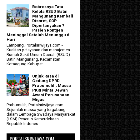
Bobroknya Tata
Kelola RSUD Batin
Mangunang Kembali
Disorot, SOP
Dipertanyakan ?
Pasien Rontgen
Meninggal Setelah Menunggu 6
Hari
Lampung, Portalsriwijaya.com -
Kualitas pelayanan dan manajemen
Rumah Sakit Umum Daerah (RSUD)
Batin Mangunang, Kecamatan
Kotaagung Kabupat...
Unjuk Rasa di
Gedung DPRD
Prabumulih, Massa
PKRI Minta Dewan
Awasi Perusahaan
Migas
Prabumulih, Portalsriwijaya.com -
Sejumlah massa yang tergabung
dalam Lembaga Swadaya Masyarakat
(LSM) Penerus Kemerdekaan
Republik Indones...
PORTALSRIWIJAYA.COM