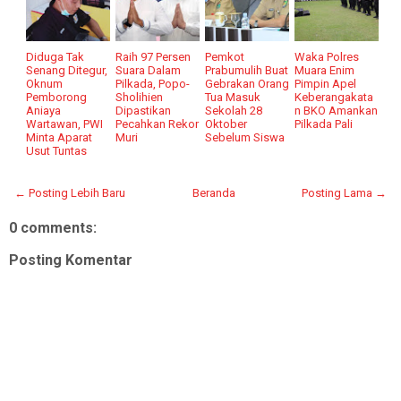
Diduga Tak
Raih 97 Persen
Pemkot
Waka Polres
Senang Ditegur,
Suara Dalam
Prabumulih Buat
Muara Enim
Oknum
Pilkada, Popo-
Gebrakan Orang
Pimpin Apel
Pemborong
Sholihien
Tua Masuk
Keberangakata
Aniaya
Dipastikan
Sekolah 28
n BKO Amankan
Wartawan, PWI
Pecahkan Rekor
Oktober
Pilkada Pali
Minta Aparat
Muri
Sebelum Siswa
Usut Tuntas
← Posting Lebih Baru
Beranda
Posting Lama →
0 comments:
Posting Komentar