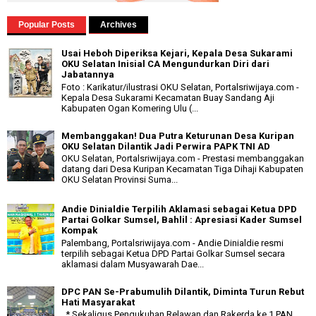
Popular Posts
Archives
Usai Heboh Diperiksa Kejari, Kepala Desa Sukarami
OKU Selatan Inisial CA Mengundurkan Diri dari
Jabatannya
Foto : Karikatur/ilustrasi OKU Selatan, Portalsriwijaya.com -
Kepala Desa Sukarami Kecamatan Buay Sandang Aji
Kabupaten Ogan Komering Ulu (...
Membanggakan! Dua Putra Keturunan Desa Kuripan
OKU Selatan Dilantik Jadi Perwira PAPK TNI AD
OKU Selatan, Portalsriwijaya.com - Prestasi membanggakan
datang dari Desa Kuripan Kecamatan Tiga Dihaji Kabupaten
OKU Selatan Provinsi Suma...
Andie Dinialdie Terpilih Aklamasi sebagai Ketua DPD
Partai Golkar Sumsel, Bahlil : Apresiasi Kader Sumsel
Kompak
Palembang, Portalsriwijaya.com - Andie Dinialdie resmi
terpilih sebagai Ketua DPD Partai Golkar Sumsel secara
aklamasi dalam Musyawarah Dae...
DPC PAN Se-Prabumulih Dilantik, Diminta Turun Rebut
Hati Masyarakat
* Sekaligus Pengukuhan Relawan dan Rakerda ke 1 PAN