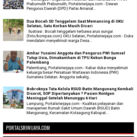
Prabumulih Prabumulih, Portalsriwijaya.com - Dewan
Pengurus Daerah (DPD) Partai Amanat...
Dua Bocah SD Tenggelam Saat Memancing di OKU
Selatan, Satu Korban Masih Dicari
Ilustrasi : Bocah tenggelam terbawa arus sungai
(foto/kompas.com) OKU Selatan, Portalsriwijaya.com - Duka
mendalam menyelimuti warga Desa...
Amhar Yusaimi Anggota dan Pengurus PWI Sumsel
Tutup Usia, Dimakamham di TPU Kebun Bunga
Palembang
Palembang, Portalsriwijaya.com - Kabar duka menyelimuti
keluarga besar Persatuan Wartawan Indonesia (PWI)
Sumatera Selatan. Anggota sekalig...
Bobroknya Tata Kelola RSUD Batin Mangunang Kembali
Disorot, SOP Dipertanyakan ? Pasien Rontgen
Meninggal Setelah Menunggu 6 Hari
Lampung, Portalsriwijaya.com - Kualitas pelayanan dan
manajemen Rumah Sakit Umum Daerah (RSUD) Batin
Mangunang, Kecamatan Kotaagung Kabupat...
PORTALSRIWIJAYA.COM