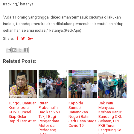
tracking," katanya.
"Ada 11 orang yang tinggal dikediaman termasuk cucunya dilakukan
isolasi, terhadap mereka akan dilakukan pemenuhan kebutuhan hidup
sehari hari selama isolasi," katanya.(Red/Ajie)
Share:
Related Posts:
Tunggu Bantuan
Rutan
Kapolda
Cak Imin
Kemenpora,
Prabumulih
Sumsel
Menyapa
KONI Sumsel
Bagikan 250
Canangkan
Korban Banjir
Siap Gelar
Takjil Bagi
Negeri Batin
Bandang OKU
Rapid Test Atlet
Pengendara
Jadi Desa Siaga
Selatan, DPC
Motor dan
Covid 19
PKB Turun
Pedagang
Langsung Ke