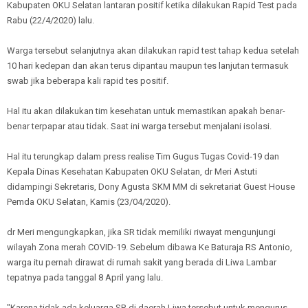
Kabupaten OKU Selatan lantaran positif ketika dilakukan Rapid Test pada
Rabu (22/4/2020) lalu.
Warga tersebut selanjutnya akan dilakukan rapid test tahap kedua setelah
10 hari kedepan dan akan terus dipantau maupun tes lanjutan termasuk
swab jika beberapa kali rapid tes positif.
Hal itu akan dilakukan tim kesehatan untuk memastikan apakah benar-
benar terpapar atau tidak. Saat ini warga tersebut menjalani isolasi.
Hal itu terungkap dalam press realise Tim Gugus Tugas Covid-19 dan
Kepala Dinas Kesehatan Kabupaten OKU Selatan, dr Meri Astuti
didampingi Sekretaris, Dony Agusta SKM MM di sekretariat Guest House
Pemda OKU Selatan, Kamis (23/04/2020).
dr Meri mengungkapkan, jika SR tidak memiliki riwayat mengunjungi
wilayah Zona merah COVID-19. Sebelum dibawa Ke Baturaja RS Antonio,
warga itu pernah dirawat di rumah sakit yang berada di Liwa Lambar
tepatnya pada tanggal 8 April yang lalu.
"Karena tidak ada keluarga SR di daerah Liwa tersebut untuk mengurus,