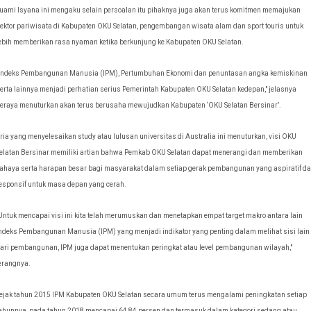
uami Isyana ini mengaku selain persoalan itu pihaknya juga akan terus komitmen memajukan
ektor pariwisata di Kabupaten OKU Selatan, pengembangan wisata alam dan sport touris untuk
ebih memberikan rasa nyaman ketika berkunjung ke Kabupaten OKU Selatan.
Indeks Pembangunan Manusia (IPM), Pertumbuhan Ekonomi dan penuntasan angka kemiskinan
erta lainnya menjadi perhatian serius Pemerintah Kabupaten OKU Selatan kedepan," jelasnya
eraya menuturkan akan terus berusaha mewujudkan Kabupaten ‘OKU Selatan Bersinar’.
ria yang menyelesaikan study atau lulusan universitas di Australia ini menuturkan, v
isi OKU
elatan Bersinar memiliki artian bahwa Pemkab OKU Selatan dapat menerangi dan memberikan
ahaya serta harapan besar bagi masyarakat dalam setiap gerak pembangunan yang aspiratif d
esponsif untuk masa depan yang cerah.
Untuk mencapai visi ini kita telah merumuskan dan menetapkan empat target makro antara lain
ndeks Pembangunan Manusia (IPM) yang menjadi indikator yang penting dalam melihat sisi lain
ari pembangunan, IPM juga dapat menentukan peringkat atau level pembangunan wilayah,"
erangnya.
ejak tahun 2015 IPM Kabupaten OKU Selatan secara umum terus mengalami peningkatan setiap
ahunnya, pada tahun 2018 mencapai 64,84 persen dan termasuk dalam kategori sedang atau