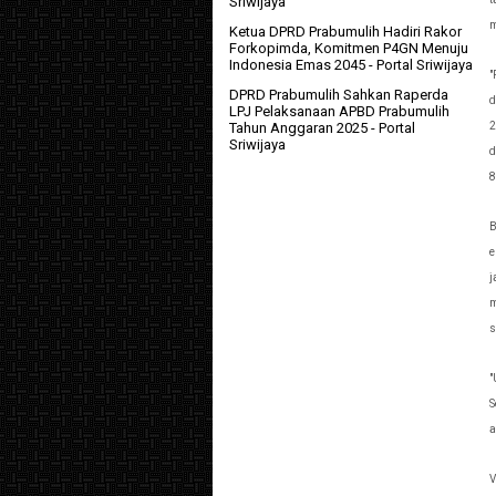
Sriwijaya
m
Ketua DPRD Prabumulih Hadiri Rakor
Forkopimda, Komitmen P4GN Menuju
Indonesia Emas 2045
- Portal Sriwijaya
"
DPRD Prabumulih Sahkan Raperda
d
LPJ Pelaksanaan APBD Prabumulih
2
Tahun Anggaran 2025
- Portal
Sriwijaya
d
8
B
e
j
m
s
"
S
a
V