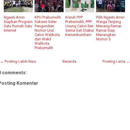
Ngesti-Amin
KPU Prabumulih
Kisruh PPP
Pilih Ngesti-Amin
Siapkan Program
Sukses Gelar
Prabumulih, PPP
Warga Tanjung
Satu Rumah Satu
Pengundian
Usung Calon Ber-
Menang Ramai-
Internet
Nomor Urut
Gema Sah Diakui
Ramai Siap
Calon Walikota
Kemenkumham
Menangkan
dan Wakil
Nomor 3
Walikota
Prabumulih
← Posting Lebih Baru
Beranda
Posting Lama →
0 comments:
Posting Komentar