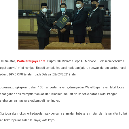
KU Selatan,
Portalsriwijaya.com
- Bupati OKU Selatan Popo Ali Martopo BCom membeberkan
arget dan visi misi menjadi Bupati periode kedua di hadapan jajaran dewan dalam p
aripurna di
edung DPRD OKU Selatan, pada Selasa (02/03/2021) lalu.
opo mengungkapkan, dalam 100 hari pertama kerja, dirinya dan Wakil Bupati akan lebih focus
enanganan dan memprioritaskan untuk meminimalisir risiko penyebaran Covid-19 agar
erekonomian masyarakat kembali meningkat.
Kita juga akan fokus terhadap dampak bencana alam dan kebakaran hutan dan lahan (Karhutla)
an beberapa masalah lainnya," kata Popo.