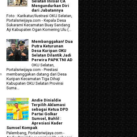
Selatan Inisial CA
Mengundurkan Diri
dari Jabatannya
Foto : Karikatur/ilustrasi OKU Selatan,
Portalsriwijaya.com - Kepala Desa
Sukarami Kecamatan Buay Sandang
Aji Kabupaten Ogan Komering Ulu (...
Membanggakan! Dua
Putra Keturunan
Desa Kuripan OKU
Selatan Dilantik Jadi
Perwira PAPK TNI AD
OKU Selatan,
Portalsriwijaya.com - Prestasi
membanggakan datang dari Desa
an
Kuripan Kecamatan Tiga Dihaji
Kabupaten OKU Selatan Provinsi
Suma...
Andie Dinialdie
Terpilih Aklamasi
sebagai Ketua DPD
Partai Golkar
Sumsel, Bahlil :
Apresiasi Kader
Sumsel Kompak
Palembang, Portalsriwijaya.com -