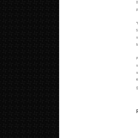
D
p
"
S
s
b
P
s
u
K