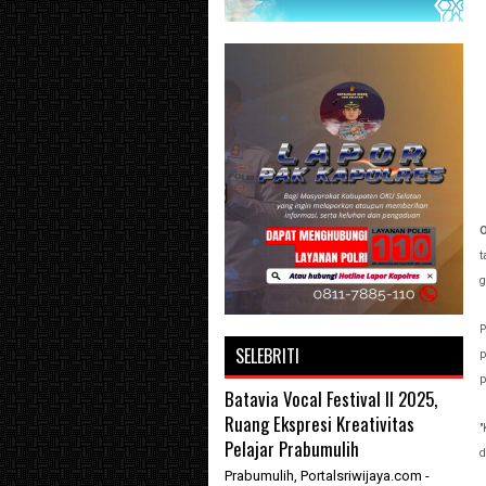
O
t
g
P
SELEBRITI
p
p
Batavia Vocal Festival II 2025,
Ruang Ekspresi Kreativitas
"
Pelajar Prabumulih
d
Prabumulih, Portalsriwijaya.com -