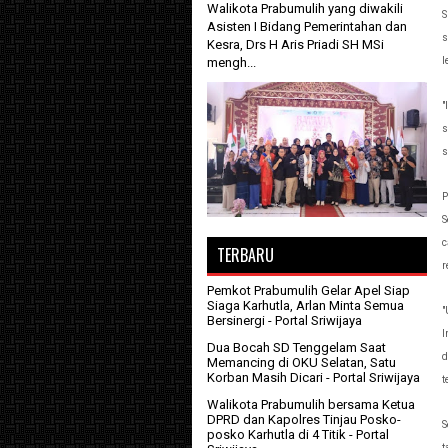
Walikota Prabumulih yang diwakili
S
Asisten I Bidang Pemerintahan dan
s
Kesra, Drs H Aris Priadi SH MSi
mengh...
l
"
s
s
P
S
c
TERBARU
r
Pemkot Prabumulih Gelar Apel Siap
Siaga Karhutla, Arlan Minta Semua
"
Bersinergi
- Portal Sriwijaya
I
Dua Bocah SD Tenggelam Saat
d
Memancing di OKU Selatan, Satu
Korban Masih Dicari
- Portal Sriwijaya
t
Walikota Prabumulih bersama Ketua
DPRD dan Kapolres Tinjau Posko-
S
posko Karhutla di 4 Titik
- Portal
t