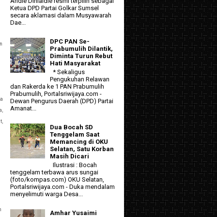
Andie Dinialdie resmi terpilih sebagai
Ketua DPD Partai Golkar Sumsel
secara aklamasi dalam Musyawarah
Dae...
DPC PAN Se-
n
Prabumulih Dilantik,
Diminta Turun Rebut
Hati Masyarakat
* Sekaligus
Pengukuhan Relawan
dan Rakerda ke 1 PAN Prabumulih
Prabumulih, Portalsriwijaya.com -
da
Dewan Pengurus Daerah (DPD) Partai
Amanat...
a,
t,
Dua Bocah SD
Tenggelam Saat
Memancing di OKU
Selatan, Satu Korban
Masih Dicari
Ilustrasi : Bocah
tenggelam terbawa arus sungai
(foto/kompas.com) OKU Selatan,
Portalsriwijaya.com - Duka mendalam
menyelimuti warga Desa...
h
Amhar Yusaimi