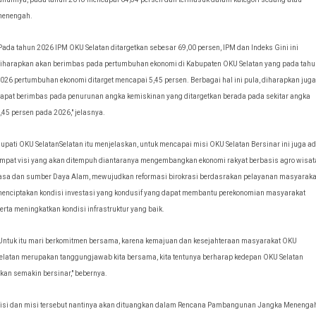
enengah.
Pada tahun 2026 IPM OKU Selatan ditargetkan sebesar 69,00 persen,
IPM dan Indeks Gini ini
iharapkan akan berimbas pada pertumbuhan ekonomi di Kabupaten OKU Selatan yang pada tahu
026 pertumbuhan ekonomi ditarget mencapai 5,45 persen. Berbagai hal ini pula, diharapkan juga
apat berimbas pada penurunan angka kemiskinan yang ditargetkan berada pada sekitar angka
,45 persen pada 2026," jelasnya.
upati OKU SelatanSelatan itu menjelaskan, untuk mencapai misi OKU Selatan Bersinar ini juga a
mpat visi yang akan ditempuh diantaranya mengembangkan ekonomi rakyat berbasis agro wisat
asa dan sumber Daya Alam, mewujudkan reformasi birokrasi berdasrakan pelayanan masyaraka
enciptakan kondisi investasi yang kondusif yang dapat membantu perekonomian masyarakat
erta meningkatkan kondisi infrastruktur yang baik.
Untuk itu mari berkomitmen bersama, karena kemajuan dan kesejahteraan masyarakat OKU
elatan merupakan tanggungjawab kita bersama, kita tentunya berharap kedepan OKU Selatan
kan semakin bersinar," bebernya.
i
si dan misi tersebut nantinya akan dituangkan dalam Rencana Pambangunan Jangka Menenga