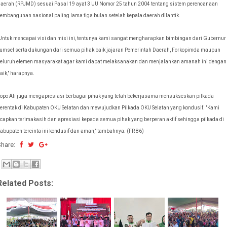
aerah (RPJMD) sesuai Pasal 19 ayat 3 UU Nomor 25 tahun 2004 tentang sistem perencanaan
embangunan nasional paling lama tiga bulan setelah kepala daerah dilantik.
Untuk mencapai visi dan misi ini, tentunya kami sangat mengharapkan bimbingan dari Gubernur
umsel serta dukungan dari semua pihak baik jajaran Pemerintah Daerah, Forkopimda maupun
eluruh elemen masyarakat agar kami dapat melaksanakan dan menjalankan amanah ini dengan
aik," harapnya.
opo Ali juga mengapresiasi berbagai pihak yang telah bekerjasama mensukseskan pilkada
erentak di Kabupaten OKU Selatan dan mewujudkan Pilkada OKU Selatan yang kondusif. "Kami
capkan terimakasih dan apresiasi kepada semua pihak yang berperan aktif sehingga pilkada di
abupaten tercinta ini kondusif dan aman," tambahnya. (FR 86)
Share:
Related Posts: