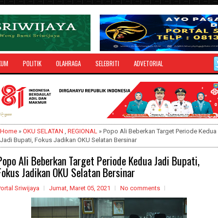
KUM
POLITIK
OLAHRAGA
SELEBRITI
ADVETORIAL
Home
»
OKU SELATAN
,
REGIONAL
» Popo Ali Beberkan Target Periode Kedua
Jadi Bupati, Fokus Jadikan OKU Selatan Bersinar
Popo Ali Beberkan Target Periode Kedua Jadi Bupati,
Fokus Jadikan OKU Selatan Bersinar
ortal Sriwijaya
Jumat, Maret 05, 2021
No comments