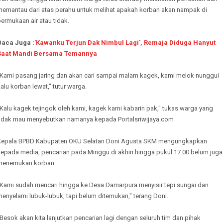
memantau dari atas perahu untuk melihat apakah korban akan nampak di
ermukaan air atau tidak.
Baca Juga :
'Kawanku Terjun Dak Nimbul Lagi', Remaja Diduga Hanyut
Saat Mandi Bersama Temannya
"Kami pasang jaring dan akan cari sampai malam kagek, kami melok nunggui
alu korban lewat," tutur warga.
Kalu kagek tejingok oleh kami, kagek kami kabarin pak," tukas warga yang
tidak mau menyebutkan namanya kepada Portalsriwijaya.com
Kepala BPBD Kabupaten OKU Selatan Doni Agusta SKM mengungkapkan
kepada media, pencarian pada Minggu di akhiri hingga pukul 17.00 belum juga
menemukan korban.
"Kami sudah mencari hingga ke Desa Damarpura menyisir tepi sungai dan
enyelami lubuk-lubuk, tapi belum ditemukan," terang Doni.
Besok akan kita lanjutkan pencarian lagi dengan seluruh tim dan pihak