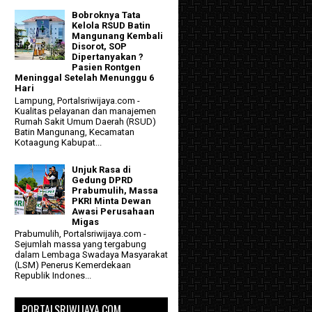
Bobroknya Tata
Kelola RSUD Batin
Mangunang Kembali
Disorot, SOP
Dipertanyakan ?
Pasien Rontgen
Meninggal Setelah Menunggu 6
Hari
Lampung, Portalsriwijaya.com -
Kualitas pelayanan dan manajemen
Rumah Sakit Umum Daerah (RSUD)
Batin Mangunang, Kecamatan
Kotaagung Kabupat...
Unjuk Rasa di
Gedung DPRD
Prabumulih, Massa
PKRI Minta Dewan
Awasi Perusahaan
Migas
Prabumulih, Portalsriwijaya.com -
Sejumlah massa yang tergabung
dalam Lembaga Swadaya Masyarakat
(LSM) Penerus Kemerdekaan
Republik Indones...
PORTALSRIWIJAYA.COM