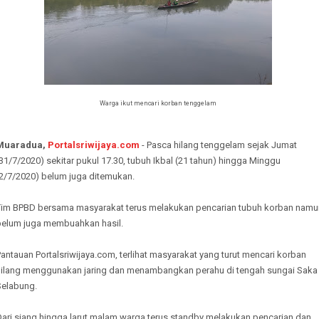
Warga ikut mencari korban tenggelam
Muaradua,
Portalsriwijaya.com
- Pasca hilang tenggelam sejak Jumat
31/7/2020) sekitar pukul 17.30, tubuh Ikbal (21 tahun) hingga Minggu
(2/7/2020) belum juga ditemukan.
Tim BPBD bersama masyarakat terus melakukan pencarian tubuh korban namu
belum juga membuahkan hasil.
antauan Portalsriwijaya.com, terlihat masyarakat yang turut mencari korban
hilang menggunakan jaring dan menambangkan perahu di tengah sungai Saka
Selabung.
Dari siang hingga larut malam warga terus standby melakukan pencarian dan