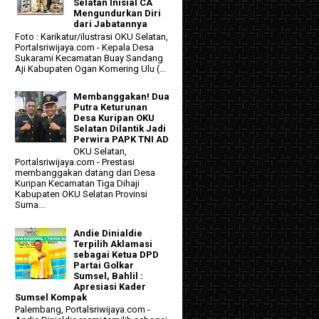
Selatan Inisial CA
Mengundurkan Diri
dari Jabatannya
Foto : Karikatur/ilustrasi OKU Selatan,
Portalsriwijaya.com - Kepala Desa
Sukarami Kecamatan Buay Sandang
Aji Kabupaten Ogan Komering Ulu (...
Membanggakan! Dua
Putra Keturunan
Desa Kuripan OKU
Selatan Dilantik Jadi
Perwira PAPK TNI AD
OKU Selatan,
Portalsriwijaya.com - Prestasi
membanggakan datang dari Desa
Kuripan Kecamatan Tiga Dihaji
Kabupaten OKU Selatan Provinsi
Suma...
Andie Dinialdie
Terpilih Aklamasi
sebagai Ketua DPD
Partai Golkar
Sumsel, Bahlil :
Apresiasi Kader
Sumsel Kompak
Palembang, Portalsriwijaya.com -