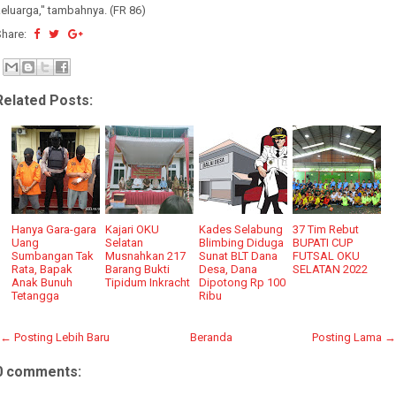
eluarga," tambahnya. (FR 86)
Share:
Related Posts:
Hanya Gara-gara
Kajari OKU
Kades Selabung
37 Tim Rebut
Uang
Selatan
Blimbing Diduga
BUPATI CUP
Sumbangan Tak
Musnahkan 217
Sunat BLT Dana
FUTSAL OKU
Rata, Bapak
Barang Bukti
Desa, Dana
SELATAN 2022
Anak Bunuh
Tipidum Inkracht
Dipotong Rp 100
Tetangga
Ribu
← Posting Lebih Baru
Beranda
Posting Lama →
0 comments: