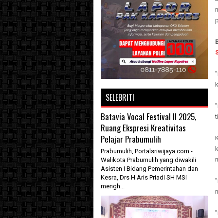
p
k
SELEBRITI
"
Batavia Vocal Festival II 2025,
Ruang Ekspresi Kreativitas
Pelajar Prabumulih
Prabumulih, Portalsriwijaya.com -
Walikota Prabumulih yang diwakili
Asisten I Bidang Pemerintahan dan
Kesra, Drs H Aris Priadi SH MSi
mengh...
m
"