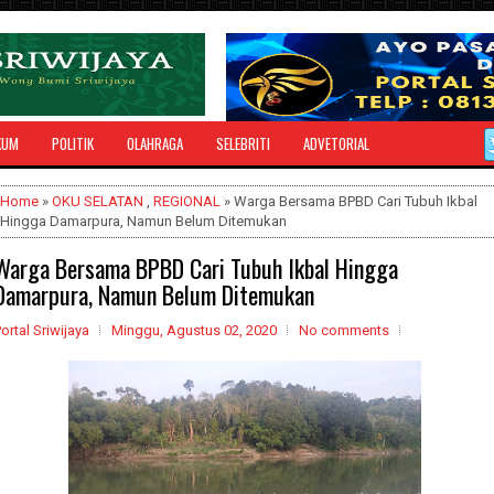
KUM
POLITIK
OLAHRAGA
SELEBRITI
ADVETORIAL
Home
»
OKU SELATAN
,
REGIONAL
» Warga Bersama BPBD Cari Tubuh Ikbal
Hingga Damarpura, Namun Belum Ditemukan
Warga Bersama BPBD Cari Tubuh Ikbal Hingga
Damarpura, Namun Belum Ditemukan
ortal Sriwijaya
Minggu, Agustus 02, 2020
No comments