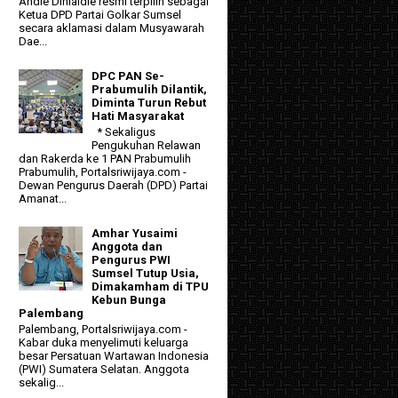
Andie Dinialdie resmi terpilih sebagai
Ketua DPD Partai Golkar Sumsel
secara aklamasi dalam Musyawarah
Dae...
DPC PAN Se-
Prabumulih Dilantik,
Diminta Turun Rebut
Hati Masyarakat
* Sekaligus
Pengukuhan Relawan
dan Rakerda ke 1 PAN Prabumulih
Prabumulih, Portalsriwijaya.com -
Dewan Pengurus Daerah (DPD) Partai
Amanat...
Amhar Yusaimi
Anggota dan
Pengurus PWI
Sumsel Tutup Usia,
Dimakamham di TPU
Kebun Bunga
Palembang
Palembang, Portalsriwijaya.com -
Kabar duka menyelimuti keluarga
besar Persatuan Wartawan Indonesia
(PWI) Sumatera Selatan. Anggota
sekalig...