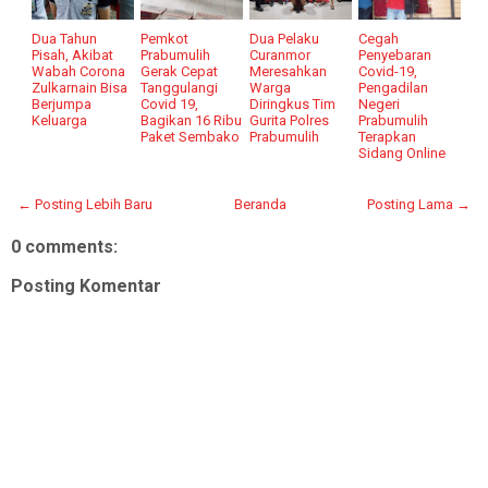
Dua Tahun
Pemkot
Dua Pelaku
Cegah
Pisah, Akibat
Prabumulih
Curanmor
Penyebaran
Wabah Corona
Gerak Cepat
Meresahkan
Covid-19,
Zulkarnain Bisa
Tanggulangi
Warga
Pengadilan
Berjumpa
Covid 19,
Diringkus Tim
Negeri
Keluarga
Bagikan 16 Ribu
Gurita Polres
Prabumulih
Paket Sembako
Prabumulih
Terapkan
Sidang Online
← Posting Lebih Baru
Beranda
Posting Lama →
0 comments:
Posting Komentar