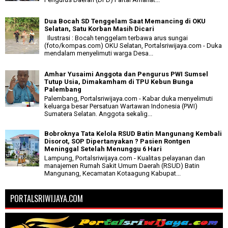
Dua Bocah SD Tenggelam Saat Memancing di OKU
Selatan, Satu Korban Masih Dicari
Ilustrasi : Bocah tenggelam terbawa arus sungai
(foto/kompas.com) OKU Selatan, Portalsriwijaya.com - Duka
mendalam menyelimuti warga Desa...
Amhar Yusaimi Anggota dan Pengurus PWI Sumsel
Tutup Usia, Dimakamham di TPU Kebun Bunga
Palembang
Palembang, Portalsriwijaya.com - Kabar duka menyelimuti
keluarga besar Persatuan Wartawan Indonesia (PWI)
Sumatera Selatan. Anggota sekalig...
Bobroknya Tata Kelola RSUD Batin Mangunang Kembali
Disorot, SOP Dipertanyakan ? Pasien Rontgen
Meninggal Setelah Menunggu 6 Hari
Lampung, Portalsriwijaya.com - Kualitas pelayanan dan
manajemen Rumah Sakit Umum Daerah (RSUD) Batin
Mangunang, Kecamatan Kotaagung Kabupat...
PORTALSRIWIJAYA.COM