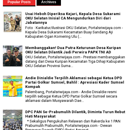
Popular Posts
Archives
Usai Heboh Diperiksa Kejari, Kepala Desa Sukarami
OKU Selatan Inisial CA Mengundurkan Diri dari
Jabatannya
Foto : Karikatur/ilustrasi OKU Selatan, Portalsriwijaya.com -
Kepala Desa Sukarami Kecamatan Buay Sandang Aji
Kabupaten Ogan Komering Ulu (...
Membanggakan! Dua Putra Keturunan Desa Kuripan
OKU Selatan Dilantik Jadi Perwira PAPK TNI AD
OKU Selatan, Portalsriwijaya.com - Prestasi membanggakan
datang dari Desa Kuripan Kecamatan Tiga Dihaji Kabupaten
OKU Selatan Provinsi Suma...
Andie Dinialdie Terpilih Aklamasi sebagai Ketua DPD
Partai Golkar Sumsel, Bahlil : Apresiasi Kader Sumsel
Kompak
Palembang, Portalsriwijaya.com - Andie Dinialdie resmi
terpilih sebagai Ketua DPD Partai Golkar Sumsel secara
aklamasi dalam Musyawarah Dae...
DPC PAN Se-Prabumulih Dilantik, Diminta Turun Rebut
Hati Masyarakat
* Sekaligus Pengukuhan Relawan dan Rakerda ke 1 PAN
Prabumulih Prabumulih, Portalsriwijaya.com - Dewan
Pengurus Daerah (DPD) Partai Amanat...