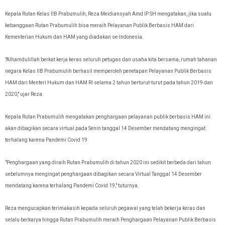
Kepala Rutan Kelas IIB Prabumulih, Reza Meidiansyah Amd IP SH mengatakan, jika suatu
kebanggaan Rutan Prabumulih bisa meraih Pelayanan Publik Berbasis HAM dari
Kementerian Hukum dan HAM yang diadakan se-Indonesia.
"Alhamdulillah berkat kerja keras seluruh petugas dan usaha kita bersama, rumah tahanan
negara Kelas IIB Prabumulih berhasil memperoleh penetapan Pelayanan Publik Berbasis
HAM dari Menteri Hukum dan HAM RI selama 2 tahun berturut-turut pada tahun 2019 dan
2020," ujar Reza.
Kepala Rutan Prabumulih mengatakan penghargaan pelayanan publik berbasis HAM ini
akan dibagikan secara virtual pada Senin tanggal 14 Desember mendatang mengingat
terhalang karena Pandemi Covid 19.
"Penghargaan yang diraih Rutan Prabumulih di tahun 2020 ini sedikit berbeda dari tahun
sebelumnya mengingat penghargaan dibagikan secara Virtual Tanggal 14 Desember
mendatang karena terhalang Pandemi Covid 19," tuturnya.
Reza mengucapkan terimakasih kepada seluruh pegawai yang telah bekerja keras dan
selalu berkarya hingga Rutan Prabumulih meraih Penghargaan Pelayanan Publik Berbasis