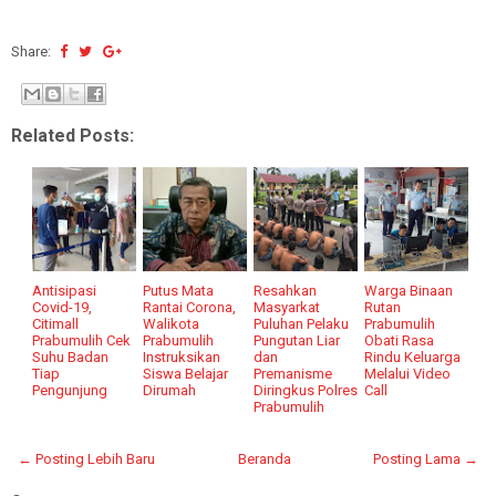
Share:
Related Posts:
Antisipasi
Putus Mata
Resahkan
Warga Binaan
Covid-19,
Rantai Corona,
Masyarkat
Rutan
Citimall
Walikota
Puluhan Pelaku
Prabumulih
Prabumulih Cek
Prabumulih
Pungutan Liar
Obati Rasa
Suhu Badan
Instruksikan
dan
Rindu Keluarga
Tiap
Siswa Belajar
Premanisme
Melalui Video
Pengunjung
Dirumah
Diringkus Polres
Call
Prabumulih
← Posting Lebih Baru
Beranda
Posting Lama →