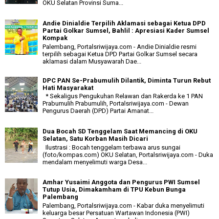
OKU Selatan Provinsi Suma...
Andie Dinialdie Terpilih Aklamasi sebagai Ketua DPD
Partai Golkar Sumsel, Bahlil : Apresiasi Kader Sumsel
Kompak
Palembang, Portalsriwijaya.com - Andie Dinialdie resmi
terpilih sebagai Ketua DPD Partai Golkar Sumsel secara
aklamasi dalam Musyawarah Dae...
DPC PAN Se-Prabumulih Dilantik, Diminta Turun Rebut
Hati Masyarakat
* Sekaligus Pengukuhan Relawan dan Rakerda ke 1 PAN
Prabumulih Prabumulih, Portalsriwijaya.com - Dewan
Pengurus Daerah (DPD) Partai Amanat...
Dua Bocah SD Tenggelam Saat Memancing di OKU
Selatan, Satu Korban Masih Dicari
Ilustrasi : Bocah tenggelam terbawa arus sungai
(foto/kompas.com) OKU Selatan, Portalsriwijaya.com - Duka
mendalam menyelimuti warga Desa...
Amhar Yusaimi Anggota dan Pengurus PWI Sumsel
Tutup Usia, Dimakamham di TPU Kebun Bunga
Palembang
Palembang, Portalsriwijaya.com - Kabar duka menyelimuti
keluarga besar Persatuan Wartawan Indonesia (PWI)