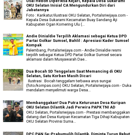
Usai Heboh Diperiksa Kejari, Kepala Desa Sukarami
OKU Selatan Inisial CA Mengundurkan Diri dari
Jabatannya
Foto : Karikatur/ilustrasi OKU Selatan, Portalsriwijaya.com -
Kepala Desa Sukarami Kecamatan Buay Sandang Aji
Kabupaten Ogan Komering Ulu (...
Andie Dinialdie Terpilih Aklamasi sebagai Ketua DPD
Partai Golkar Sumsel, Bahlil : Apresiasi Kader Sumsel
Kompak
Palembang, Portalsriwijaya.com - Andie Dinialdie resmi
terpilih sebagai Ketua DPD Partai Golkar Sumsel secara
aklamasi dalam Musyawarah Dae...
Dua Bocah SD Tenggelam Saat Memancing di OKU
Selatan, Satu Korban Masih Dicari
Ilustrasi : Bocah tenggelam terbawa arus sungai
(foto/kompas.com) OKU Selatan, Portalsriwijaya.com - Duka
mendalam menyelimuti warga Desa...
Membanggakan! Dua Putra Keturunan Desa Kuripan
OKU Selatan Dilantik Jadi Perwira PAPK TNI AD
OKU Selatan, Portalsriwijaya.com - Prestasi membanggakan
datang dari Desa Kuripan Kecamatan Tiga Dihaji Kabupaten
OKU Selatan Provinsi Suma...
DPC PAN Se-Prabumulih Dilantik, Diminta Turun Rebut