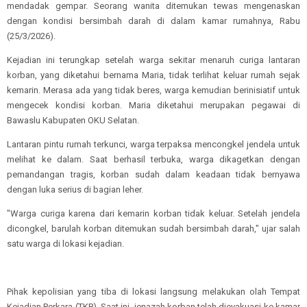
mendadak gempar. Seorang wanita ditemukan tewas mengenaskan
dengan kondisi bersimbah darah di dalam kamar rumahnya, Rabu
(25/3/2026).
Kejadian ini terungkap setelah warga sekitar menaruh curiga lantaran
korban, yang diketahui bernama Maria, tidak terlihat keluar rumah sejak
kemarin. Merasa ada yang tidak beres, warga kemudian berinisiatif untuk
mengecek kondisi korban. Maria diketahui merupakan pegawai di
Bawaslu Kabupaten OKU Selatan.
Lantaran pintu rumah terkunci, warga terpaksa mencongkel jendela untuk
melihat ke dalam. Saat berhasil terbuka, warga dikagetkan dengan
pemandangan tragis, korban sudah dalam keadaan tidak bernyawa
dengan luka serius di bagian leher.
"Warga curiga karena dari kemarin korban tidak keluar. Setelah jendela
dicongkel, barulah korban ditemukan sudah bersimbah darah," ujar salah
satu warga di lokasi kejadian.
Pihak kepolisian yang tiba di lokasi langsung melakukan olah Tempat
Kejadian Perkara (TKP). Saat ini, jenazah korban telah dievakuasi ke kamar