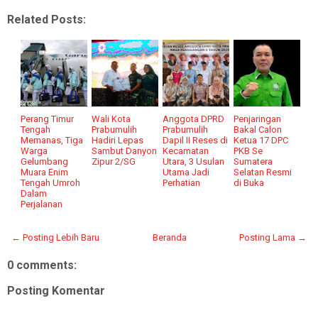
Related Posts:
Perang Timur
Wali Kota
Anggota DPRD
Penjaringan
Tengah
Prabumulih
Prabumulih
Bakal Calon
Memanas, Tiga
Hadiri Lepas
Dapil II Reses di
Ketua 17 DPC
Warga
Sambut Danyon
Kecamatan
PKB Se
Gelumbang
Zipur 2/SG
Utara, 3 Usulan
Sumatera
Muara Enim
Utama Jadi
Selatan Resmi
Tengah Umroh
Perhatian
di Buka
Dalam
Perjalanan
← Posting Lebih Baru
Beranda
Posting Lama →
0 comments:
Posting Komentar