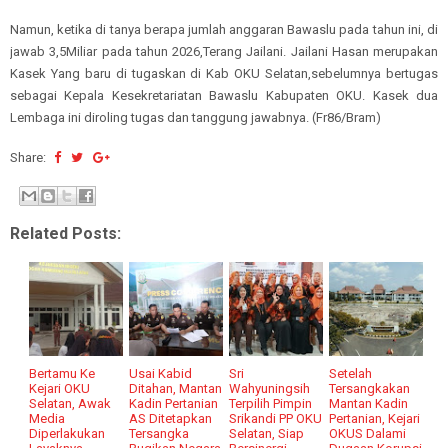
Namun, ketika di tanya berapa jumlah anggaran Bawaslu pada tahun ini, di
jawab 3,5Miliar pada tahun 2026,Terang Jailani. Jailani Hasan merupakan
Kasek Yang baru di tugaskan di Kab OKU Selatan,sebelumnya bertugas
sebagai Kepala Kesekretariatan Bawaslu Kabupaten OKU. Kasek dua
Lembaga ini diroling tugas dan tanggung jawabnya. (Fr86/Bram)
Share:
Related Posts:
Bertamu Ke
Usai Kabid
Sri
Setelah
Kejari OKU
Ditahan, Mantan
Wahyuningsih
Tersangkakan
Selatan, Awak
Kadin Pertanian
Terpilih Pimpin
Mantan Kadin
Media
AS Ditetapkan
Srikandi PP OKU
Pertanian, Kejari
Diperlakukan
Tersangka
Selatan, Siap
OKUS Dalami