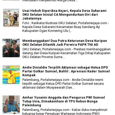
mendalam menyelimuti warga Desa...
Usai Heboh Diperiksa Kejari, Kepala Desa Sukarami
OKU Selatan Inisial CA Mengundurkan Diri dari
Jabatannya
Foto : Karikatur/ilustrasi OKU Selatan, Portalsriwijaya.com -
Kepala Desa Sukarami Kecamatan Buay Sandang Aji
Kabupaten Ogan Komering Ulu (...
Membanggakan! Dua Putra Keturunan Desa Kuripan
OKU Selatan Dilantik Jadi Perwira PAPK TNI AD
OKU Selatan, Portalsriwijaya.com - Prestasi membanggakan
datang dari Desa Kuripan Kecamatan Tiga Dihaji Kabupaten
OKU Selatan Provinsi Suma...
Andie Dinialdie Terpilih Aklamasi sebagai Ketua DPD
Partai Golkar Sumsel, Bahlil : Apresiasi Kader Sumsel
Kompak
Palembang, Portalsriwijaya.com - Andie Dinialdie resmi
terpilih sebagai Ketua DPD Partai Golkar Sumsel secara
aklamasi dalam Musyawarah Dae...
Amhar Yusaimi Anggota dan Pengurus PWI Sumsel
Tutup Usia, Dimakamham di TPU Kebun Bunga
Palembang
Palembang, Portalsriwijaya.com - Kabar duka menyelimuti
keluarga besar Persatuan Wartawan Indonesia (PWI)