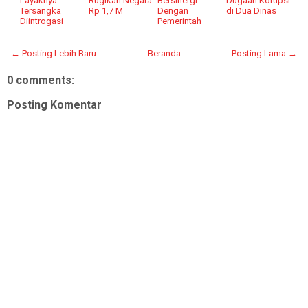
Layaknya
Rugikan Negara
Bersinergi
Dugaan Korupsi
Tersangka
Rp 1,7 M
Dengan
di Dua Dinas
Diintrogasi
Pemerintah
← Posting Lebih Baru
Beranda
Posting Lama →
0 comments:
Posting Komentar