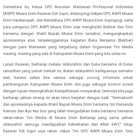
Sementara itu, Ketua DPC Asosiasi Wartawan Profesional Indonesia
(AWPI) Muara Enim Raswan Edi Sapri, didampingi Sekjen DPC AWPI Muara
Enim Hardiansyah, dan Bendahara DPC AWPI Muara Enim Suprayogi, serta
para pengurus DPC AWPI Muara Enim usai menghadiri Bukber dan foto
bersama dengan Wakil Bupati Muara Enim tersebut, mengungkapkan
apresiasinya atas terselenggaranya kegiatan Buka Bersama (Bukber)
dengan para Wartawan yang tergabung dalam Organisasi Tim Media
masing -masing yang ada di Kabupaten Muara Enim yang kita cintai ini.
Lanjut Raswan, berharap melalui silaturahmi dan buka bersama di bulan
ramadhan yang penuh berkah ini, ikatan silaturahmi kedepannya semakin
erat, karena selain kita semua sebagai corong informasi untuk
pembangunan Kabupaten Muara Enim dan juga sebagai kontrol sosial
dengan tujuan meningkatkan kesejahteraan masyarakat, tentunya kita juga
berharap jalinan sinergi ini akan terus berjalan dengan baik "Terimakasih
dan apresiasinya kepada Wakil Bupati Muara Enim bersama Giri Ramanda
Kiemas dan Ayu Nur Suri yang telah mengadakan buka bersama bersama
rekan-rekan Tim Media di Muara Enim Berharap yang sama jalinan
silaturahmi semoga mendapatkan keberkahan dari Allah SWT," tutup
Raswan Edi Sapri usai rekan -rekan Tim DPC AWPI Muara Enim foto