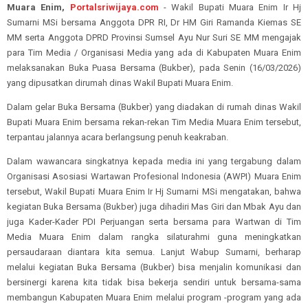
Muara Enim,
Portalsriwijaya.com
-
Wakil Bupati Muara Enim Ir Hj
Sumarni MSi bersama Anggota DPR RI, Dr HM Giri Ramanda Kiemas SE
MM
serta
Anggota DPRD Provinsi Sumsel
Ayu Nur Suri SE MM mengajak
para Tim Media / Organisasi Media yang ada di Kabupaten Muara Enim
melaksanakan Buka Puasa Bersama (Bukber), pada Senin (16/03/2026)
yang dipusatkan dirumah dinas Wakil Bupati Muara Enim.
Dalam gelar Buka Bersama (Bukber) yang diadakan di rumah dinas Wakil
Bupati Muara Enim bersama rekan-rekan Tim Media Muara Enim tersebut,
terpantau jalannya acara berlangsung penuh keakraban.
Dalam wawancara singkatnya kepada media ini yang tergabung dalam
Organisasi Asosiasi Wartawan Profesional Indonesia (AWPI) Muara Enim
tersebut, Wakil Bupati Muara Enim Ir Hj Sumarni MSi mengatakan, bahwa
kegiatan Buka Bersama (Bukber) juga dihadiri Mas Giri dan Mbak Ayu dan
juga Kader-Kader PDI Perjuangan serta bersama para Wartwan di Tim
Media Muara Enim dalam rangka silaturahmi guna meningkatkan
persaudaraan diantara kita semua. Lanjut Wabup Sumarni, berharap
melalui kegiatan Buka Bersama (Bukber) bisa menjalin komunikasi dan
bersinergi karena kita tidak bisa bekerja sendiri untuk bersama-sama
membangun Kabupaten Muara Enim melalui program -program yang ada