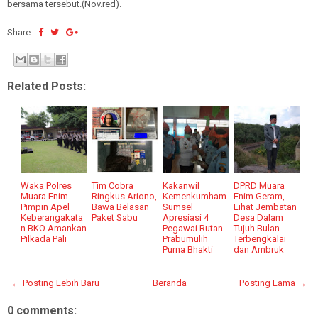
bersama tersebut.(Nov.red).
Share:
Related Posts:
Waka Polres
Tim Cobra
Kakanwil
DPRD Muara
Muara Enim
Ringkus Ariono,
Kemenkumham
Enim Geram,
Pimpin Apel
Bawa Belasan
Sumsel
Lihat Jembatan
Keberangakata
Paket Sabu
Apresiasi 4
Desa Dalam
n BKO Amankan
Pegawai Rutan
Tujuh Bulan
Pilkada Pali
Prabumulih
Terbengkalai
Purna Bhakti
dan Ambruk
← Posting Lebih Baru
Beranda
Posting Lama →
0 comments: