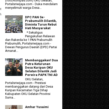
(foto/kompas.com) OKU Selatan,
Portalsriwijaya.com - Duka mendalam
menyelimuti warga Desa...
ut
h
DPC PAN Se-
Prabumulih Dilantik,
Diminta Turun Rebut
Hati Masyarakat
* Sekaligus
Pengukuhan Relawan
dan Rakerda ke 1 PAN Prabumulih
Prabumulih, Portalsriwijaya.com -
Dewan Pengurus Daerah (DPD) Partai
Amanat...
Membanggakan! Dua
Putra Keturunan
Desa Kuripan OKU
Selatan Dilantik Jadi
Perwira PAPK TNI AD
OKU Selatan,
Portalsriwijaya.com - Prestasi
membanggakan datang dari Desa
Kuripan Kecamatan Tiga Dihaji
Kabupaten OKU Selatan Provinsi
Suma...
Amhar Yusaimi