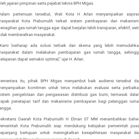
leh jajaran pimpinan serta pejabat teknis BPH Migas.
Dalam pertemuan tersebut, Wali Kota H Arlan menyampaikan aspiras
masyarakat Kota Prabumulih terkait sistem pembayaran dan mekanism
enagihan gas rumah tangga agar dapat berjalan lebih transparan, efektif, ser
tidak memberatkan masyarakat.
"Kami berharap ada solusi terbaik dan skema yang lebih memudahka
masyarakat dalam melakukan pembayaran gas rumah tangga, sehingg
elayanan dapat semakin optimal," ujar H. Arlan.
Sementara itu, pihak BPH Migas menyambut baik audiensi tersebut da
menyampaikan komitmen untuk terus melakukan evaluasi serta perbaika
sistem pengelolaan dan pengawasan distribusi gas bumi, termasuk dala
aspek penetapan tarif dan mekanisme pembayaran bagi pelanggan ruma
tangga.
Sekretaris Daerah Kota Prabumulih H Elman ST MM menambahkan bahw
Pemerintah Kota Prabumulih siap mendukung kebijakan pemerintah pusa
sepanjang bertujuan untuk meningkatkan kesejahteraan masyarakat da