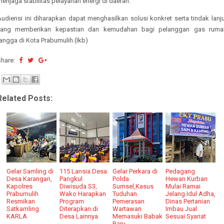
enjaga stabilitas pelayanan energi di daerah.
udiensi ini diharapkan dapat menghasilkan solusi konkret serta tindak lanj
yang memberikan kepastian dan kemudahan bagi pelanggan gas ruma
angga di Kota Prabumulih.(Ikb)
Share:
Related Posts:
Gelar Samling di
115 Lansia Desa
Gelar Perkara di
Pedagang
Desa Karangan,
Pangkul
Polda
Hewan Kurban
Kapolres
Diwisuda S3,
Sumsel,Kasus
Mulai Ramai
Prabumulih
Wako Harapkan
Tuduhan
Jelang Idul Adha,
Resmikan
Program
Pemerasan
Dinas Pertanian
Satkamling
Diterapkan di
Wartawan
Imbau Jual
KARLA
Desa Lainnya
Memasuki Babak
Sesuai Syariat
Baru