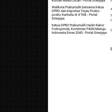
m
Korban Masih Dicari
- Portal Sriwijaya
Walikota Prabumulih bersama Ketua
A
DPRD dan Kapolres Tinjau Posko-
posko Karhutla di 4 Titik
- Portal
Sriwijaya
t
Ketua DPRD Prabumulih Hadiri Rakor
Forkopimda, Komitmen P4GN Menuju
Indonesia Emas 2045
- Portal Sriwijaya