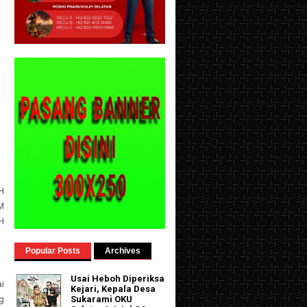
H
M
H
Popular Posts
Archives
Usai Heboh Diperiksa
i
Kejari, Kepala Desa
g
Sukarami OKU