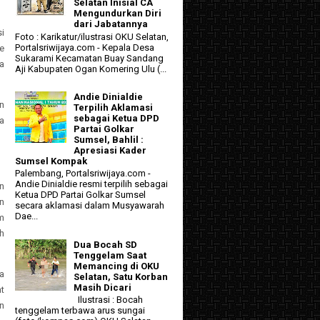
Selatan Inisial CA
Mengundurkan Diri
dari Jabatannya
i
Foto : Karikatur/ilustrasi OKU Selatan,
Portalsriwijaya.com - Kepala Desa
e
Sukarami Kecamatan Buay Sandang
ta
Aji Kabupaten Ogan Komering Ulu (...
Andie Dinialdie
n
Terpilih Aklamasi
sebagai Ketua DPD
a
Partai Golkar
Sumsel, Bahlil :
Apresiasi Kader
Sumsel Kompak
Palembang, Portalsriwijaya.com -
Andie Dinialdie resmi terpilih sebagai
n
Ketua DPD Partai Golkar Sumsel
n
secara aklamasi dalam Musyawarah
Dae...
m
h
Dua Bocah SD
Tenggelam Saat
Memancing di OKU
a
Selatan, Satu Korban
Masih Dicari
t
Ilustrasi : Bocah
n
tenggelam terbawa arus sungai