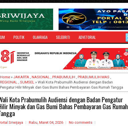
KUM
POLITIK
OLAHRAGA
SELEBRITI
ADVETORIAL
Home
»
JAKARTA
,
NASIONAL
,
PRABUMULIH
,
PRABUMULIH MAS
,
REGIONAL
,
SUMSEL
» Wali Kota Prabumulih Audiensi dengan Badan
Pengatur Hilir Minyak dan Gas Bumi Bahas Pembayaran Gas Rumah Tangga
Wali Kota Prabumulih Audiensi dengan Badan Pengatur
Hilir Minyak dan Gas Bumi Bahas Pembayaran Gas Rumah
Tangga
ortal Sriwijaya
Rabu, Maret 04, 2026
No comments