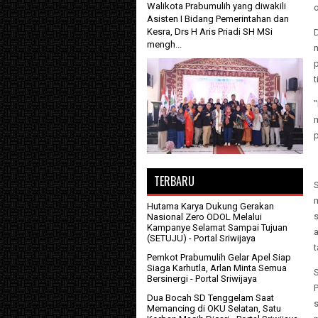
Walikota Prabumulih yang diwakili
o
Asisten I Bidang Pemerintahan dan
Kesra, Drs H Aris Priadi SH MSi
mengh...
p
p
TERBARU
Hutama Karya Dukung Gerakan
Nasional Zero ODOL Melalui
Kampanye Selamat Sampai Tujuan
(SETUJU)
- Portal Sriwijaya
Pemkot Prabumulih Gelar Apel Siap
Siaga Karhutla, Arlan Minta Semua
Bersinergi
- Portal Sriwijaya
Dua Bocah SD Tenggelam Saat
Memancing di OKU Selatan, Satu