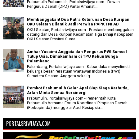
Prabumulih Prabumulih, Portalsriwijaya.com - Dewan
Pengurus Daerah (DPD) Partai Amanat...
Membanggakan! Dua Putra Keturunan Desa Kuripan
OKU Selatan Dilantik Jadi Perwira PAPK TNI AD
OKU Selatan, Portalsriwijaya.com - Prestasi membanggakan
datang dari Desa Kuripan Kecamatan Tiga Dihaji Kabupaten
OKU Selatan Provinsi Suma...
Amhar Yusaimi Anggota dan Pengurus PWI Sumsel
Tutup Usia, Dimakamham di TPU Kebun Bunga
Palembang
Palembang, Portalsriwijaya.com - Kabar duka menyelimuti
keluarga besar Persatuan Wartawan Indonesia (PWI)
Sumatera Selatan. Anggota sekalig...
Pemkot Prabumulih Gelar Apel Siap Siaga Karhutla,
Arlan Minta Semua Bersinergi
Prabumulih, Portalsriwijaya.com - Pemerintah Kota
Prabumulih bersama Forum Koordinasi Pimpinan Daerah
(Forkopimda) menggelar Apel Kesiapsia...
PORTALSRIWIJAYA.COM