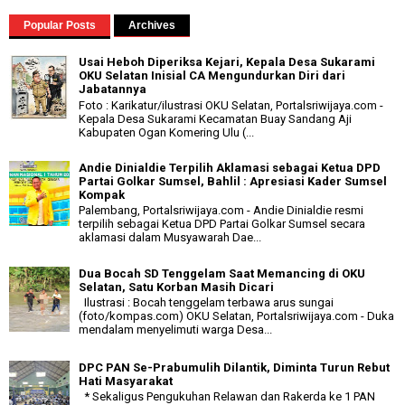
Popular Posts
Archives
Usai Heboh Diperiksa Kejari, Kepala Desa Sukarami
OKU Selatan Inisial CA Mengundurkan Diri dari
Jabatannya
Foto : Karikatur/ilustrasi OKU Selatan, Portalsriwijaya.com -
Kepala Desa Sukarami Kecamatan Buay Sandang Aji
Kabupaten Ogan Komering Ulu (...
Andie Dinialdie Terpilih Aklamasi sebagai Ketua DPD
Partai Golkar Sumsel, Bahlil : Apresiasi Kader Sumsel
Kompak
Palembang, Portalsriwijaya.com - Andie Dinialdie resmi
terpilih sebagai Ketua DPD Partai Golkar Sumsel secara
aklamasi dalam Musyawarah Dae...
Dua Bocah SD Tenggelam Saat Memancing di OKU
Selatan, Satu Korban Masih Dicari
Ilustrasi : Bocah tenggelam terbawa arus sungai
(foto/kompas.com) OKU Selatan, Portalsriwijaya.com - Duka
mendalam menyelimuti warga Desa...
DPC PAN Se-Prabumulih Dilantik, Diminta Turun Rebut
Hati Masyarakat
* Sekaligus Pengukuhan Relawan dan Rakerda ke 1 PAN