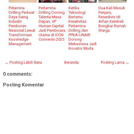
Petamina
Pertamina
Ketika
Dua Kali Masuk
Drilling Perkuat
Drilling Dorong
Teknologi
Penjara,
Daya Saing
Talenta Masa
Bertemu
Resedivis Idi
Industri
Depan, VP
Kreativitas :
Arfian Kembali
Pemboran
Human Capital
Pertamina
Bongkar Rumah
Nasional Lewat
Jadi Pembicara
Drilling dan
Warga
Transformasi
Utama di ICCN
PPKA-UNAIR
Knowledge
Connects 2025
Dorong
Management
Mahasiswa Jadi
Inovator Muda
← Posting Lebih Baru
Beranda
Posting Lama →
0 comments:
Posting Komentar