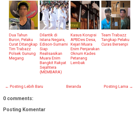
Dua Tahun
Dilantik di
Kasus Korupsi
Team Trabazz
Buron, Pelaku
Istana Negara,
APBDes Desa,
Tangkap Pelaku
Curat Ditangkap
Edison-Sumarni
Kejari Muara
Curas Bersenpi
Tim Trabazz
Siap
Enim Penjarakan
Polsek Gunung
Realisasikan
Oknum Kades
Megang
Muara Enim
Petanang
Bangkit Rakyat
Lembak
Sejahtera
(MEMBARA)
← Posting Lebih Baru
Beranda
Posting Lama →
0 comments:
Posting Komentar