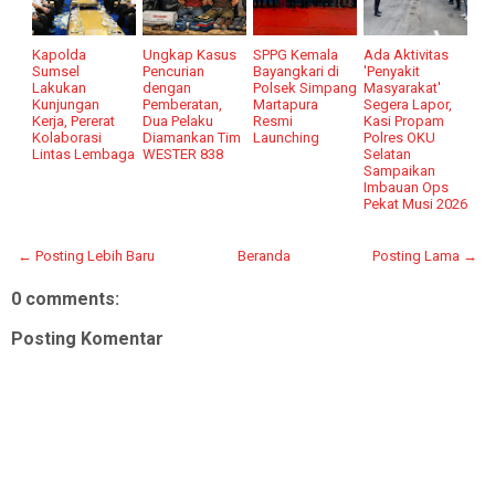
Kapolda
Ungkap Kasus
SPPG Kemala
Ada Aktivitas
Sumsel
Pencurian
Bayangkari di
'Penyakit
Lakukan
dengan
Polsek Simpang
Masyarakat'
Kunjungan
Pemberatan,
Martapura
Segera Lapor,
Kerja, Pererat
Dua Pelaku
Resmi
Kasi Propam
Kolaborasi
Diamankan Tim
Launching
Polres OKU
Lintas Lembaga
WESTER 838
Selatan
Sampaikan
Imbauan Ops
Pekat Musi 2026
← Posting Lebih Baru
Beranda
Posting Lama →
0 comments:
Posting Komentar