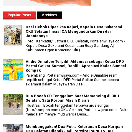
Popular Posts
Archives
Usai Heboh Diperiksa Kejari, Kepala Desa Sukarami
OKU Selatan Inisial CA Mengundurkan Diri dari
Jabatannya
Foto : Karikatur/ilustrasi OKU Selatan, Portalsriwijaya.com -
Kepala Desa Sukarami Kecamatan Buay Sandang Aji
Kabupaten Ogan Komering Ulu (...
Andie Dinialdie Terpilih Aklamasi sebagai Ketua DPD
Partai Golkar Sumsel, Bahlil : Apresiasi Kader Sumsel
Kompak
Palembang, Portalsriwijaya.com - Andie Dinialdie resmi
terpilih sebagai Ketua DPD Partai Golkar Sumsel secara
aklamasi dalam Musyawarah Dae...
Dua Bocah SD Tenggelam Saat Memancing di OKU
Selatan, Satu Korban Masih Dicari
Ilustrasi : Bocah tenggelam terbawa arus sungai
(foto/kompas.com) OKU Selatan, Portalsriwijaya.com - Duka
mendalam menyelimuti warga Desa...
Membanggakan! Dua Putra Keturunan Desa Kuripan
OKU Selatan Dilantik Jadi Perwira PAPK TNI AD