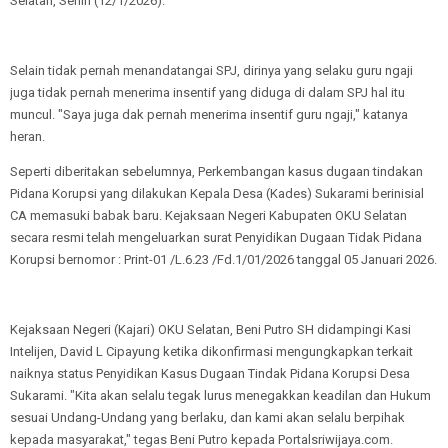
Selatan, Senin (12/1/2026).
Selain tidak pernah menandatangai SPJ, dirinya yang selaku guru ngaji
juga tidak pernah menerima insentif yang diduga di dalam SPJ hal itu
muncul. "Saya juga dak pernah menerima insentif guru ngaji," katanya
heran.
Seperti diberitakan sebelumnya, Perkembangan kasus dugaan tindakan
Pidana Korupsi yang dilakukan Kepala Desa (Kades) Sukarami berinisial
CA memasuki babak baru. Kejaksaan Negeri Kabupaten OKU Selatan
secara resmi telah mengeluarkan surat Penyidikan Dugaan Tidak Pidana
Korupsi bernomor : Print-01 /L.6.23 /Fd.1/01/2026 tanggal 05 Januari 2026.
Kejaksaan Negeri (Kajari) OKU Selatan, Beni Putro SH didampingi Kasi
Intelijen, David L Cipayung ketika dikonfirmasi mengungkapkan terkait
naiknya status Penyidikan Kasus Dugaan Tindak Pidana Korupsi Desa
Sukarami. "Kita akan selalu tegak lurus menegakkan keadilan dan Hukum
sesuai Undang-Undang yang berlaku, dan kami akan selalu berpihak
kepada masyarakat," tegas Beni Putro kepada Portalsriwijaya.com.