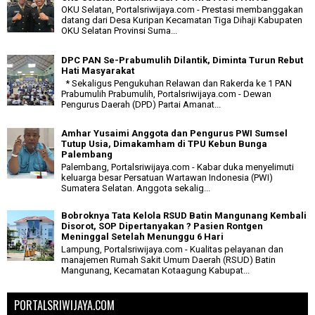
OKU Selatan, Portalsriwijaya.com - Prestasi membanggakan
datang dari Desa Kuripan Kecamatan Tiga Dihaji Kabupaten
OKU Selatan Provinsi Suma...
DPC PAN Se-Prabumulih Dilantik, Diminta Turun Rebut
Hati Masyarakat
* Sekaligus Pengukuhan Relawan dan Rakerda ke 1 PAN
Prabumulih Prabumulih, Portalsriwijaya.com - Dewan
Pengurus Daerah (DPD) Partai Amanat...
Amhar Yusaimi Anggota dan Pengurus PWI Sumsel
Tutup Usia, Dimakamham di TPU Kebun Bunga
Palembang
Palembang, Portalsriwijaya.com - Kabar duka menyelimuti
keluarga besar Persatuan Wartawan Indonesia (PWI)
Sumatera Selatan. Anggota sekalig...
Bobroknya Tata Kelola RSUD Batin Mangunang Kembali
Disorot, SOP Dipertanyakan ? Pasien Rontgen
Meninggal Setelah Menunggu 6 Hari
Lampung, Portalsriwijaya.com - Kualitas pelayanan dan
manajemen Rumah Sakit Umum Daerah (RSUD) Batin
Mangunang, Kecamatan Kotaagung Kabupat...
PORTALSRIWIJAYA.COM