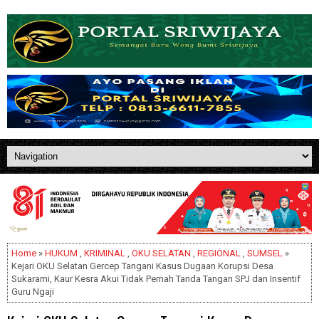
Home
»
HUKUM
,
KRIMINAL
,
OKU SELATAN
,
REGIONAL
,
SUMSEL
»
Kejari OKU Selatan Gercep Tangani Kasus Dugaan Korupsi Desa
Sukarami, Kaur Kesra Akui Tidak Pernah Tanda Tangan SPJ dan Insentif
Guru Ngaji