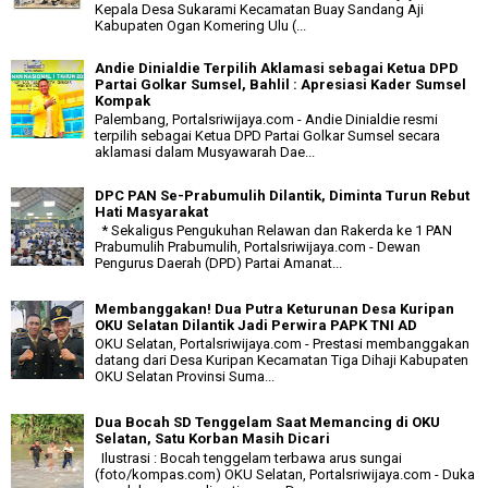
Kepala Desa Sukarami Kecamatan Buay Sandang Aji
Kabupaten Ogan Komering Ulu (...
Andie Dinialdie Terpilih Aklamasi sebagai Ketua DPD
Partai Golkar Sumsel, Bahlil : Apresiasi Kader Sumsel
Kompak
Palembang, Portalsriwijaya.com - Andie Dinialdie resmi
terpilih sebagai Ketua DPD Partai Golkar Sumsel secara
aklamasi dalam Musyawarah Dae...
DPC PAN Se-Prabumulih Dilantik, Diminta Turun Rebut
Hati Masyarakat
* Sekaligus Pengukuhan Relawan dan Rakerda ke 1 PAN
Prabumulih Prabumulih, Portalsriwijaya.com - Dewan
Pengurus Daerah (DPD) Partai Amanat...
Membanggakan! Dua Putra Keturunan Desa Kuripan
OKU Selatan Dilantik Jadi Perwira PAPK TNI AD
OKU Selatan, Portalsriwijaya.com - Prestasi membanggakan
datang dari Desa Kuripan Kecamatan Tiga Dihaji Kabupaten
OKU Selatan Provinsi Suma...
Dua Bocah SD Tenggelam Saat Memancing di OKU
Selatan, Satu Korban Masih Dicari
Ilustrasi : Bocah tenggelam terbawa arus sungai
(foto/kompas.com) OKU Selatan, Portalsriwijaya.com - Duka