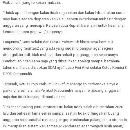
Prabumulih yang terkesan mubazir.
"Untuk apa di bangun kalau tidak digunakan dan kalau infrastruktur sudah
siap harus segera dioperasikan kalau seperti ini terkesan mubazir dengan
anggaran yang mencapai Ratusan Juta Rupiah karena ini untuk keamanan
kendaraan para pegawai," tegasnya.
Lanjutnya," Kami selaku dari DPRD Prabumulih khususnya komisi 3
mendorong fasilitas2 yang ada yang sudah dibangun agar segera
difungsikan jadi tidak mubazir dan terkait penganggaran seharusnya
Pemkot lebih tahu apa saja yang dibutuhkan apalagi sampai bertahun-
tahun dan harus disiapkan SDM nya," ucap Feri Alwi selaku Ketua Komisi 3
DPRD Prabumulih.
Terpisah, Ketua Projo Prabumulih Lutfi menanggapi terbengkalainya e
parkir di area halaman Pemkot Prabumulih hanya membuang anggaran
saja dan tidak kunjung dimanfaatkan.
"Pekerjaan palang pintu otomatis itu kalau tidak salah dibuat tahun 2020
lalu dan terkesan lama sekali sampai saat ini tidak difungsikan buang
anggaran saja padahal rencana pengoperasionalan palang pintu otomatis
ini merupakan sistem keluar masuk kendaraan agar menjadi lebih aman,"