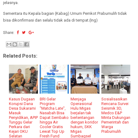
jelasnya.
Sementara itu Kepala bagian (Kabag) Umum Pemkot Prabumulih tidak
bisa dikonfirmasi dan selalu tidak ada di tempat.(Ing)
Share:
Related Posts:
Kasus Dugaan
BRI Gelar
Menjaga
Sosialisasikan
Korupsi Dana
Program
Operasional
Rencana Survei
Desa Sukarami
"Matcha Late",
Hulu Migas
Seismik 3D,
Masuk
Nasabah Bisa
berjalan tak
Medco E&P
Penyidikan, APIP
Dapat Sembako
bertentangan
Minta Dukungan
Tunggu Gelar
hingga Air
dengan koridor
Pemerintah dan
Perkara dari
Cooler Gratis
hukum, SKK
Warga
Kejari OKU
Lewat Top Up
Migas
Prabumulih
Selatan
Fresh Fund
Sumbagsel