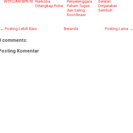
WTP DARI BPK RI
Narkoba
Penyelenggara
Selatan
Ditangkap Polisi
Paham Tugas
Dinyatakan
dan Saling
Sembuh
Koordinasi
← Posting Lebih Baru
Beranda
Posting Lama →
0 comments:
Posting Komentar