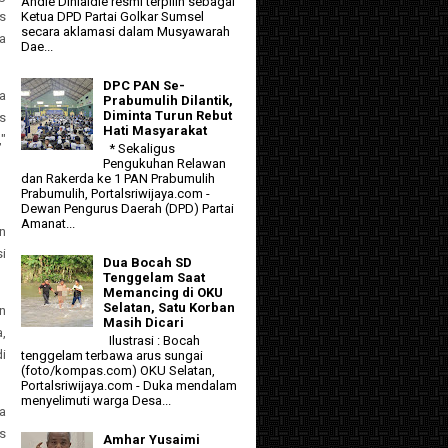
Andie Dinialdie resmi terpilih sebagai
as
Ketua DPD Partai Golkar Sumsel
secara aklamasi dalam Musyawarah
a
Dae...
DPC PAN Se-
a
Prabumulih Dilantik,
Diminta Turun Rebut
s
Hati Masyarakat
"
* Sekaligus
Pengukuhan Relawan
dan Rakerda ke 1 PAN Prabumulih
Prabumulih, Portalsriwijaya.com -
Dewan Pengurus Daerah (DPD) Partai
Amanat...
n
i
Dua Bocah SD
Tenggelam Saat
Memancing di OKU
Selatan, Satu Korban
n
Masih Dicari
,
Ilustrasi : Bocah
i
tenggelam terbawa arus sungai
(foto/kompas.com) OKU Selatan,
Portalsriwijaya.com - Duka mendalam
menyelimuti warga Desa...
a
s
Amhar Yusaimi