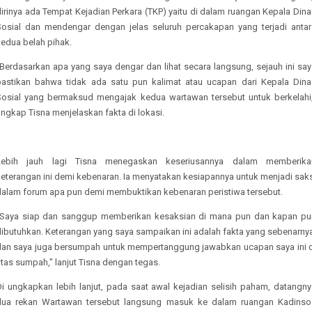
irinya ada Tempat Kejadian Perkara (TKP) yaitu di dalam ruangan Kepala Din
Sosial dan mendengar dengan jelas seluruh percakapan yang terjadi antar
kedua belah pihak.
"Berdasarkan apa yang saya dengar dan lihat secara langsung, sejauh ini say
pastikan bahwa tidak ada satu pun kalimat atau ucapan dari Kepala Dina
Sosial yang bermaksud mengajak kedua wartawan tersebut untuk berkelahi,
ngkap Tisna menjelaskan fakta di lokasi.
Lebih jauh lagi Tisna menegaskan keseriusannya dalam memberika
keterangan ini demi kebenaran. Ia menyatakan kesiapannya untuk menjadi saks
dalam forum apa pun demi membuktikan kebenaran peristiwa tersebut.
"Saya siap dan sanggup memberikan kesaksian di mana pun dan kapan pu
dibutuhkan. Keterangan yang saya sampaikan ini adalah fakta yang sebenarnya
dan saya juga bersumpah untuk mempertanggung jawabkan ucapan saya ini d
tas sumpah," lanjut Tisna dengan tegas.
Di ungkapkan lebih lanjut, pada saat awal kejadian selisih paham, datangny
dua rekan Wartawan tersebut langsung masuk ke dalam ruangan Kadinso