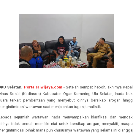
OKU Selatan,
Portalsriwijaya.com
- Setelah sempat heboh, akhirnya Kepal
Dinas Sosial (Kadinsos) Kabupaten Ogan Komering Ulu Selatan, Inada buk
suara terkait pemberitaan yang menyebut dirinya bersikap arogan hingg
engintimidasi wartawan saat menjalankan tugas jurnalistik.
Kepada sejumlah wartawan Inada menyampaikan klarifikasi dan mengak
dirinya tidak pernah memiliki niat untuk bersikap arogan, menyakiti, maupu
mengintimidasi pihak mana pun khususnya wartawan yang selama ini diangga