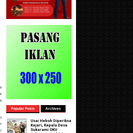
a
a
a
Popular Posts
Archives
u
Usai Heboh Diperiksa
n
Kejari, Kepala Desa
Sukarami OKU
p