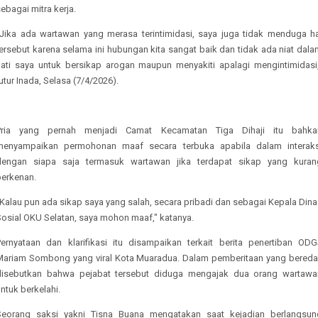
ebagai mitra kerja.
"Jika ada wartawan yang merasa terintimidasi, saya juga tidak menduga ha
ersebut karena selama ini hubungan kita sangat baik dan tidak ada niat dal
hati saya untuk bersikap arogan maupun menyakiti apalagi mengintimidasi,
utur Inada, Selasa (7/4/2026).
Pria yang pernah menjadi Camat Kecamatan Tiga Dihaji itu bahka
menyampaikan permohonan maaf secara terbuka apabila dalam interaks
dengan siapa saja termasuk wartawan jika terdapat sikap yang kuran
berkenan.
Kalau pun ada sikap saya yang salah, secara pribadi dan sebagai Kepala Din
Sosial OKU Selatan, saya mohon maaf," katanya.
Pernyataan dan klarifikasi itu disampaikan terkait berita penertiban ODG
Mariam Sombong yang viral Kota Muaradua. Dalam pemberitaan yang beredar
disebutkan bahwa pejabat tersebut diduga mengajak dua orang wartawa
ntuk berkelahi.
Seorang saksi yakni Tisna Buana mengatakan saat kejadian berlangsun