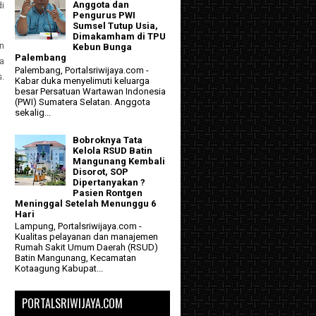
Anggota dan
i
Pengurus PWI
Sumsel Tutup Usia,
Dimakamham di TPU
n
Kebun Bunga
Palembang
a
Palembang, Portalsriwijaya.com -
.
Kabar duka menyelimuti keluarga
besar Persatuan Wartawan Indonesia
(PWI) Sumatera Selatan. Anggota
sekalig...
Bobroknya Tata
Kelola RSUD Batin
Mangunang Kembali
Disorot, SOP
Dipertanyakan ?
Pasien Rontgen
Meninggal Setelah Menunggu 6
Hari
Lampung, Portalsriwijaya.com -
Kualitas pelayanan dan manajemen
Rumah Sakit Umum Daerah (RSUD)
Batin Mangunang, Kecamatan
Kotaagung Kabupat...
PORTALSRIWIJAYA.COM