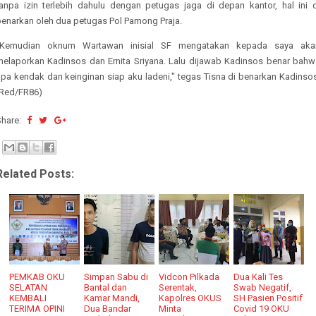
tanpa izin terlebih dahulu dengan petugas jaga di depan kantor, hal ini d
benarkan oleh dua petugas Pol Pamong Praja.
"Kemudian oknum Wartawan inisial SF mengatakan kepada saya aka
melaporkan Kadinsos dan Ernita Sriyana. Lalu dijawab Kadinsos benar bahw
apa kendak dan keinginan siap aku ladeni," tegas Tisna di benarkan Kadinsos
(Red/FR86)
Share:
Related Posts:
PEMKAB OKU
Simpan Sabu di
Vidcon Pilkada
Dua Kali Tes
SELATAN
Bantal dan
Serentak,
Swab Negatif,
KEMBALI
Kamar Mandi,
Kapolres OKUS
SH Pasien Positif
TERIMA OPINI
Dua Bandar
Minta
Covid 19 OKU