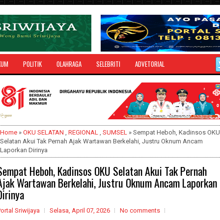
KUM
POLITIK
OLAHRAGA
SELEBRITI
ADVETORIAL
Home
»
OKU SELATAN
,
REGIONAL
,
SUMSEL
» Sempat Heboh, Kadinsos OKU
Selatan Akui Tak Pernah Ajak Wartawan Berkelahi, Justru Oknum Ancam
Laporkan Dirinya
Sempat Heboh, Kadinsos OKU Selatan Akui Tak Pernah
Ajak Wartawan Berkelahi, Justru Oknum Ancam Laporkan
Dirinya
ortal Sriwijaya
Selasa, April 07, 2026
No comments