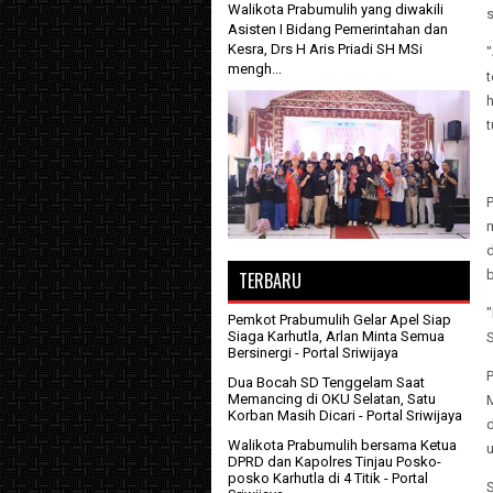
Walikota Prabumulih yang diwakili
s
Asisten I Bidang Pemerintahan dan
Kesra, Drs H Aris Priadi SH MSi
mengh...
t
t
TERBARU
"
Pemkot Prabumulih Gelar Apel Siap
Siaga Karhutla, Arlan Minta Semua
Bersinergi
- Portal Sriwijaya
Dua Bocah SD Tenggelam Saat
Memancing di OKU Selatan, Satu
Korban Masih Dicari
- Portal Sriwijaya
Walikota Prabumulih bersama Ketua
u
DPRD dan Kapolres Tinjau Posko-
posko Karhutla di 4 Titik
- Portal