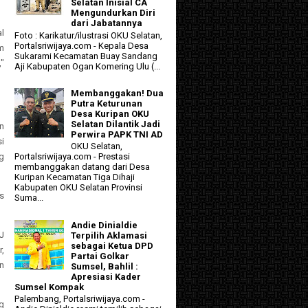
Selatan Inisial CA
Mengundurkan Diri
dari Jabatannya
l
Foto : Karikatur/ilustrasi OKU Selatan,
Portalsriwijaya.com - Kepala Desa
am
Sukarami Kecamatan Buay Sandang
"
Aji Kabupaten Ogan Komering Ulu (...
Membanggakan! Dua
Putra Keturunan
Desa Kuripan OKU
Selatan Dilantik Jadi
n
Perwira PAPK TNI AD
i
OKU Selatan,
g
Portalsriwijaya.com - Prestasi
membanggakan datang dari Desa
Kuripan Kecamatan Tiga Dihaji
Kabupaten OKU Selatan Provinsi
as
Suma...
Andie Dinialdie
J
Terpilih Aklamasi
sebagai Ketua DPD
,
Partai Golkar
n
Sumsel, Bahlil :
Apresiasi Kader
Sumsel Kompak
Palembang, Portalsriwijaya.com -
g